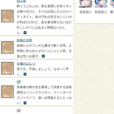
ねり着
軽くてふわふわ。黒を基調に水色リボン
を飾り付けた、ネリのお気に入りのコー
顔見知り
顔見知り
愛
ディネイト。血の汚れが目立ちにくいの
が利点だけれど、血を被る暇もないほど
忙しいネリにはあまり関係ないかし
ら。
妖精の木馬
妖精たちのフシギな魔法で動く木馬。人
間用に作られたがだいぶじゃじゃ馬。主
食は甘いお菓子。
令嬢のぱんつ
黒です。手放しましょう。なるべく早
く。
GF
装備者の耐久性を無視して加速する追装
着型エンジンスラスター。リミッターイ
ズノーライフ。扱いを間違えるとどっせ
い。
GF