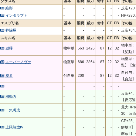
クラス名
基本
消費
威力
命中
CT
FB
その他
絶影
-
-
-
-
-
-
反応+20
インタラプト
-
-
-
-
-
-
HP+28
エスプリ名
基本
消費
威力
命中
CT
FB
その他
葬除屋
-
-
-
-
-
-
反応+84
スキル名
基本
消費
威力
命中
CT
FB
その他
物中単：
逝掃
物中単
563
2426
87
12
32
【
変動
】
物至単：A
スーパーノヴァ
物至単
686
2864
87
22
32
殺
】【
変
自付与：A
塵界
付自単
200
-
87
12
32
【
自付
】
-
-
-
-
-
反応+4
機動力
-
-
-
-
-
-
【反応速
最大HP
一気呵成
-
-
-
-
-
-
30、反応
CP+2
上限解放IV
-
-
-
-
-
-
解放III
解放II】