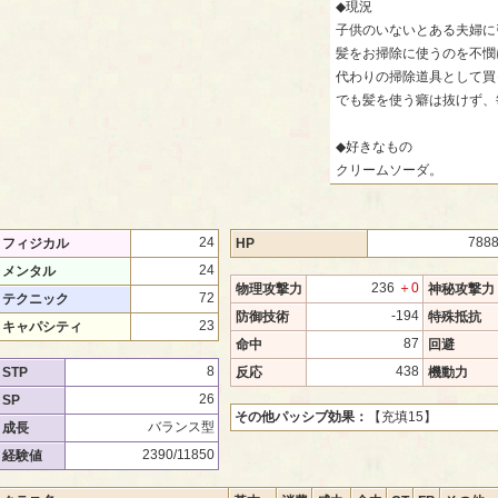
◆現況
子供のいないとある夫婦に
髪をお掃除に使うのを不憫
代わりの掃除道具として買
でも髪を使う癖は抜けず、
◆好きなもの
クリームソーダ。
24
788
フィジカル
HP
24
メンタル
236
＋0
物理攻撃力
神秘攻撃力
72
テクニック
-194
防御技術
特殊抵抗
23
キャパシティ
87
命中
回避
8
438
STP
反応
機動力
26
SP
その他パッシブ効果：
【充填15】
バランス型
成長
2390/11850
経験値