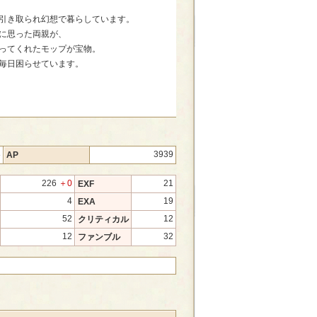
引き取られ幻想で暮らしています。
に思った両親が、
ってくれたモップが宝物。
毎日困らせています。
8
3939
AP
226
＋0
21
EXF
4
19
EXA
52
12
クリティカル
12
32
ファンブル