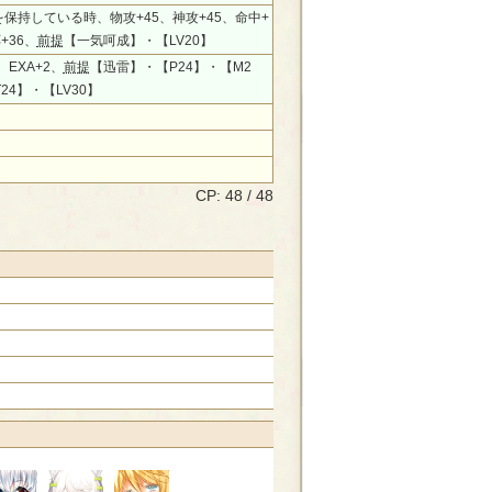
を保持している時、物攻+45、神攻+45、命中+
+36、
前提
【一気呵成】・【LV20】
、EXA+2、
前提
【迅雷】・【P24】・【M2
24】・【LV30】
CP: 48 / 48