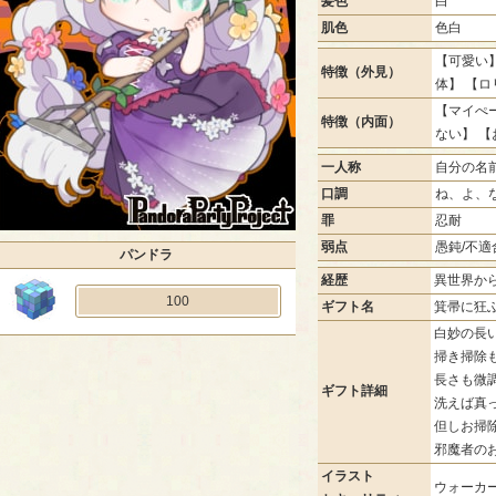
髪色
白
肌色
色白
【可愛い】
特徴（外見）
体】 【ロ
【マイぺー
特徴（内面）
ない】 
一人称
自分の名
口調
ね、よ、
罪
忍耐
弱点
愚鈍/不適
パンドラ
経歴
異世界か
100
ギフト名
箕帚に狂
白妙の長
掃き掃除
長さも微
ギフト詳細
洗えば真
但しお掃
邪魔者の
イラスト
ウォーカー