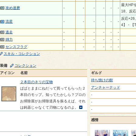
最大HP
攻め達磨
-
-
-
-
-
-
18、反応
反応+26
流星
-
-
-
-
-
-
4】・【T
逃走
-
-
-
-
-
-
姉力
-
-
-
-
-
-
センスフラグ
-
-
-
-
-
-
スキル・コレクション
装備
コレクション
アイコン
名前
ギルド
待ち惚けの館
２本目のネリの宝物
アンチャーテッド
ぱぱとままにねだって買ってもらった２
本目のモップ。知ってたかしら？プロの
-
お掃除屋がお掃除道具を振るえば、それ
-
は鈍器じゃなくて刃物になるのよ。
-
感情