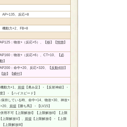
0、AP+135、反応+8
、機動力+2、FB+8
AP125：物攻+（反応×5）、【
移
】【
恍惚
】
P160：物攻+（反応×6）、CT+10、【
必
動
】
P200：命中+20、反応+320、【
反動400
】
【
副
】【
瞬付
】
、機動力+1、
前提
【勇み足】・【反射神経】・
度】・【ハイスピード】
を保持している時、命中+14、物攻+30、神攻+
+20、
前提
【勝ち馬】・【LV15】
5、併用不可【上限解放I】【上限解放II】【上限
】【上限解放V】、
前提
【上限解放I】・【上限
・【上限解放III】