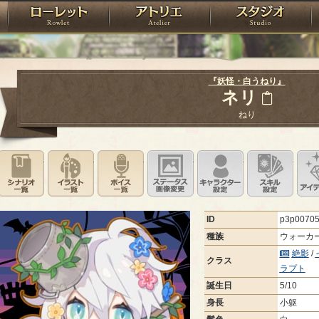
神殿
ローレット
アトリエ
raPartyProject
『妖怪・白うねり』
ネリ
ねり
シナリオ一覧
イラスト一覧
ボイス一覧
ステータス画像変更
キャラクター設
スキ
ID
p3p0070
種族
ウォーカ
絶影
/
クラス
ラプト
誕生日
5/10
身長
小躯