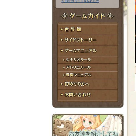
※ ID/パスワードを忘れた方
ア
ワ
ド
ー
レ
ド
ゲームガイド
ス
世界観
サイドストーリー
ゲームマニュアル
シナリオルール
アトリエルール
戦闘マニュアル
初めての方へ
お問い合わせ