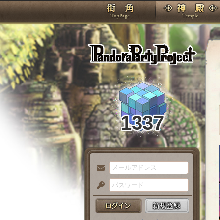
TOP
Pando
1337
メ
ー
パ
ル
ス