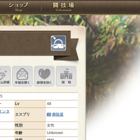
スタジオ
ショップ
闘技場
定
ル設定
アイテム詳細
手紙を書く
このキャラクターに感情を抱く
領地を見る
55
ー
Lv
48
インタ
エスプリ
葬除屋
性別
女性
年齢
Unknown