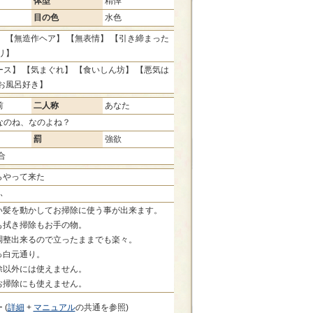
体型
精悼
目の色
水色
 【無造作ヘア】 【無表情】 【引き締まった
リ】
ス】 【気まぐれ】 【食いしん坊】 【悪気は
【お風呂好き】
前
二人称
あなた
なのね、なのよね？
罰
強欲
合
らやって来た
ふ
い髪を動かしてお掃除に使う事が出来ます。
も拭き掃除もお手の物。
調整出来るので立ったままでも楽々。
っ白元通り。
除以外には使えません。
お掃除にも使えません。
 (
詳細
+
マニュアル
の共通を参照)