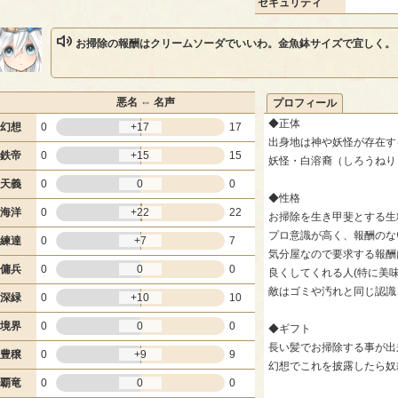
セキュリティ
お掃除の報酬はクリームソーダでいいわ。金魚鉢サイズで宜しく。
悪名 ⇔ 名声
プロフィール
◆正体
幻想
0
+17
17
出身地は神や妖怪が存在す
鉄帝
0
+15
15
妖怪・白溶裔（しろうねり
天義
0
0
0
◆性格
海洋
0
+22
22
お掃除を生き甲斐とする生
プロ意識が高く、報酬のな
練達
0
+7
7
気分屋なので要求する報酬
傭兵
0
0
0
良くしてくれる人(特に美
敵はゴミや汚れと同じ認識
深緑
0
+10
10
境界
0
0
0
◆ギフト
長い髪でお掃除する事が出
豊穣
0
+9
9
幻想でこれを披露したら奴
覇竜
0
0
0