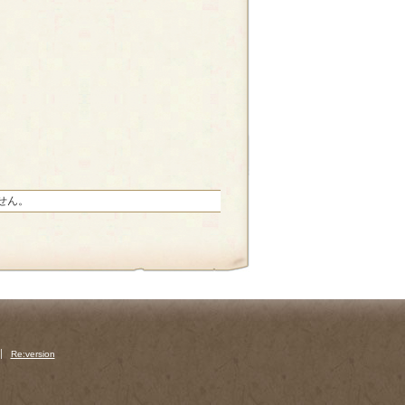
せん。
Re:version