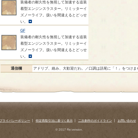
装備者の耐久性を無視して加速する追装
着型エンジンスラスター。リミッターイ
ズノーライフ。扱いを間違えるとどっせ
い。
GF
装備者の耐久性を無視して加速する追装
着型エンジンスラスター。リミッターイ
ズノーライフ。扱いを間違えるとどっせ
い。
通信欄
アドリブ、絡み、大歓迎だわ。／口調は語尾に「！」をつけま
プライバシーポリシー
特定商取引法に基づく表示
二次創作のガイドライン
お問い合わせ
© 2017 Re:version.