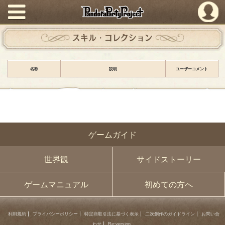
PandoraPartyProject
スキル・コレクション
名称
説明
ユーザーコメント
ゲームガイド
世界観
サイドストーリー
ゲームマニュアル
初めての方へ
利用規約
プライバシーポリシー
特定商取引法に基づく表示
二次創作のガイドライン
お問い合
わせ
Re:version