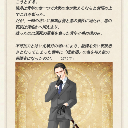
こうとする。
暁月は青年の命一つで大勢の命が救えるならと覚悟の上
でこれを斬った。
だが、一瞬の迷いに獏馬は善と悪の属性に別たれ、悪の
夜妖は何処かへ消え去り。
残ったのは瀕死の重傷を負った青年と善の獏のみ。
不可抗力とはいえ暁月の迷いにより、記憶を失い夜妖憑
きとなってしまった青年に『燈堂 廻』の名を与え彼の
保護者になったのだ。
（297文字）