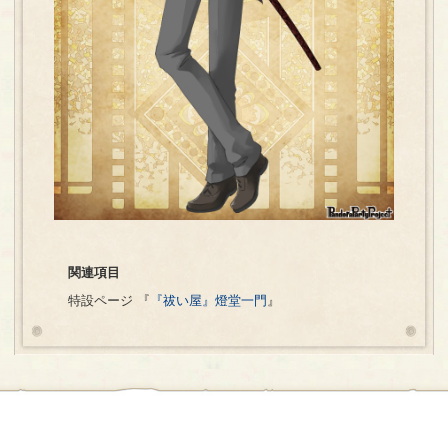
関連項目
特設ページ 『
『祓い屋』燈堂一門
』