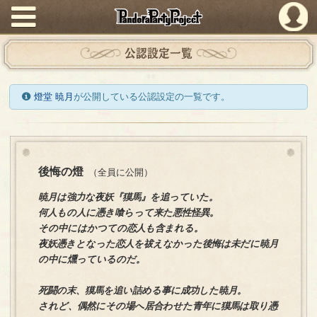
PandoraPartyProject
公認設定一覧
燈堂 暁月
が公開している公認設定の一覧です。
後悔の燈
（全員に公開）
暁月は強力な夜妖『獏馬』を追っていた。
何人もの人に憑き喰らって来た悪性怪異。
その中にはかつての恋人も含まれる。
夜妖憑きとなった恋人を祓えなかった後悔は未だに暁月
の中に燻っているのだ。
死闘の末、獏馬を追い詰める事に成功した暁月。
されど、偶然にその場へ居合わせた青年に獏馬は取り憑