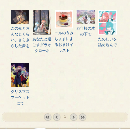
この夜とお
万年桜の木
ニルのうみ
んなじくら
の下で
ちょすによ
あなたと過
たのしいを
い、きらき
るおまけイ
ごすグラオ
詰め込んで
らした夢を
ラスト
クローネ
クリスマス
マーケット
にて
1
« first
‹
next ›
last »