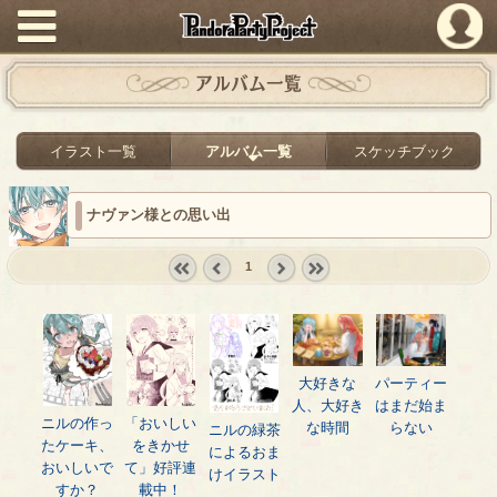
PandoraPartyProject
アルバム一覧
イラスト一覧
アルバム一覧
スケッチブック
ナヴァン様との思い出
1
« first
‹
next ›
last »
prev
大好きな
パーティー
人、大好き
はまだ始ま
ニルの作っ
「おいしい
な時間
らない
ニルの緑茶
たケーキ、
をきかせ
によるおま
おいしいで
て」好評連
けイラスト
すか？
載中！