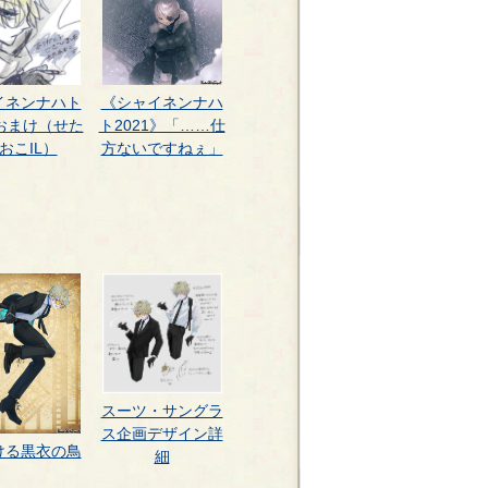
イネンナハト
《シャイネンナハ
1おまけ（せた
ト2021》「……仕
おこIL）
方ないですねぇ」
スーツ・サングラ
ス企画デザイン詳
ける黒衣の鳥
細