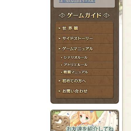
※ ID/パスワードを忘れた方
ア
ワ
ド
ー
レ
ド
ゲームガイド
ス
世界観
サイドストーリー
ゲームマニュアル
シナリオルール
アトリエルール
戦闘マニュアル
初めての方へ
お問い合わせ