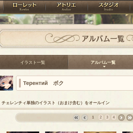
神殿
ローレット
アトリエ
raPartyProject
アルバム一覧
イラスト一覧
アルバム一覧
Терентий ボク
チェレンチィ単独のイラスト（おまけ含む）をオールイン
1
2
3
4
«
‹
next
last
first
prev
›
»