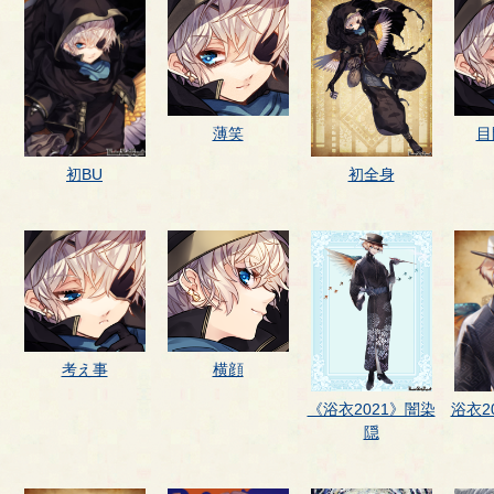
薄笑
目
初BU
初全身
考え事
横顔
《浴衣2021》闇染
浴衣2
隠