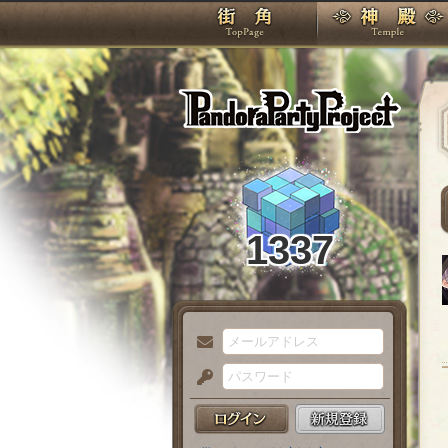
TOP
Pando
1337
メ
ー
パ
ル
ス