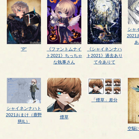
シャ
202
あ
“P”
《ファントムナイ
《シャイネンナハ
ト2021》ちっちゃ
ト2021》過去あり
な執事さん
て今ありて
「煙草」差分
シャイネンナハト
2021おまけ（鹿野
煙草
慈IL）
空駆