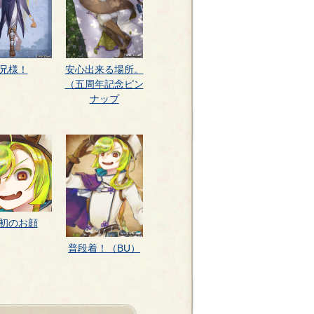
兄様！
安心出来る場所。
（五周年記念ピン
ナップ
初のお顔
普段着！（BU）