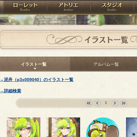
神殿
ローレット
アトリエ
raPartyProject
イラスト一覧
イラスト一覧
アルバム一覧
→泥舟（p3x009040）のイラスト一覧
→詳細検索
1
«
‹
next
last
first
prev
›
»