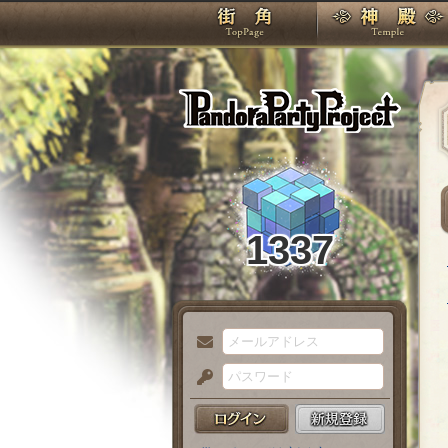
TOP
Pando
1337
メ
ー
パ
ル
ス