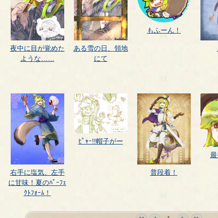
もふーん！
夜中に目が覚めた
ある雪の日、領地
ような……
にて
ﾋﾟｬｰ!!帽子がー
最
右手に塩気、左手
普段着！
に甘味！夏のﾊﾟｰﾌｪ
ｸﾄﾌｫｰﾑ！