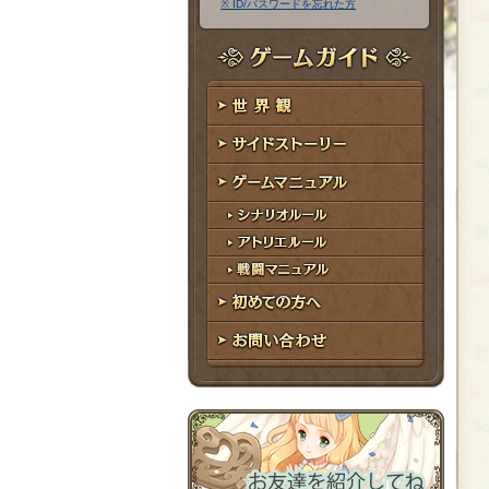
※ ID/パスワードを忘れた方
ア
ワ
ド
ー
レ
ド
ゲームガイド
ス
世界観
サイドストーリー
ゲームマニュアル
シナリオルール
アトリエルール
戦闘マニュアル
初めての方へ
お問い合わせ