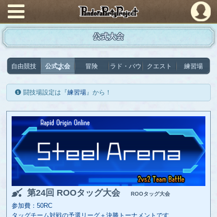
PandoraPartyProject
公式大会
自由競技
公式大会
冒険
ラド・バウ
クエスト
練習場
闘技場設定は『
練習場
』から！
第24回 ROOタッグ大会
ROOタッグ大会
参加費：50RC
タッグチーム対戦の予選リーグ＋決勝トーナメントです