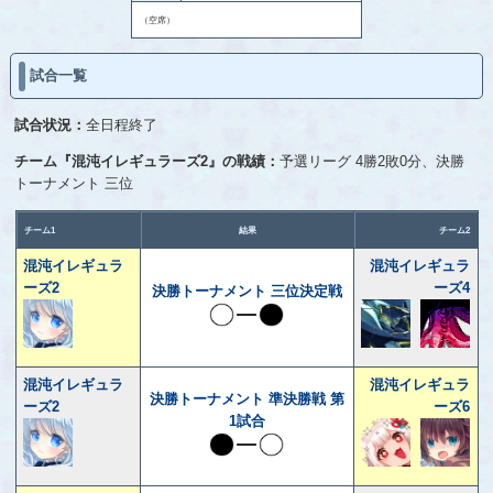
（空席）
試合一覧
試合状況：
全日程終了
チーム『混沌イレギュラーズ2』の戦績：
予選リーグ 4勝2敗0分、決勝
トーナメント 三位
チーム1
結果
チーム2
混沌イレギュラ
混沌イレギュラ
ーズ2
ーズ4
決勝トーナメント 三位決定戦
混沌イレギュラ
混沌イレギュラ
決勝トーナメント 準決勝戦 第
ーズ2
ーズ6
1試合