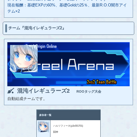
現在報酬：基礎EXPの60%、基礎Goldの25％、最新R.O.O闇市アイ
テム×2
チーム『混沌イレギュラーズ2』
混沌イレギュラーズ2
ROOタッグ大会
自動結成チームです。
参加者一覧
ハルツフィーネ(p3x001701)
闘神