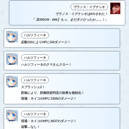
ヴラノス・イグナシオ
ヴラノス・イグナシオはKOされた！
「【ERROR - 699】ちっ、まだダメだったか……！」
ハルツフィーネ
反動150によりHPに150ダメージ！
ハルツフィーネ
ハルツフィーネのクマさんクロー！
ハルツフィーネ
スプラッシュ2！
防無により、防御技術判定の効果を無効化！
現場・ネイコのHPに3359のダメージ！
ハルツフィーネ
現場・ネイコのHPに4637のダメージ！
追撃…なし！