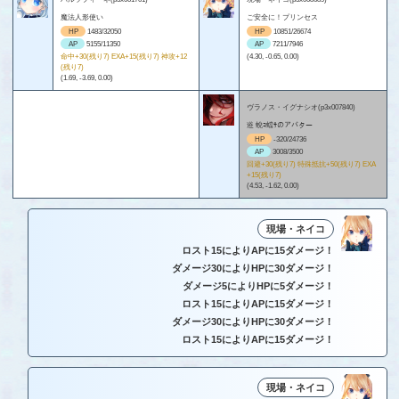
魔法人形使い
ご安全に！プリンセス
HP
1483/32050
HP
10851/26674
AP
5155/11350
AP
7211/7946
命中+30(残り7) EXA+15(残り7) 神攻+12
(4.30, -0.65, 0.00)
(残り7)
(1.69, -3.69, 0.00)
ヴラノス・イグナシオ(p3x007840)
逧 蛻ｺ蟷ｻのアバター
HP
-320/24736
AP
3008/3500
回避+30(残り7) 特殊抵抗+50(残り7) EXA
+15(残り7)
(4.53, -1.62, 0.00)
現場・ネイコ
ロスト15によりAPに15ダメージ！
ダメージ30によりHPに30ダメージ！
ダメージ5によりHPに5ダメージ！
ロスト15によりAPに15ダメージ！
ダメージ30によりHPに30ダメージ！
ロスト15によりAPに15ダメージ！
現場・ネイコ