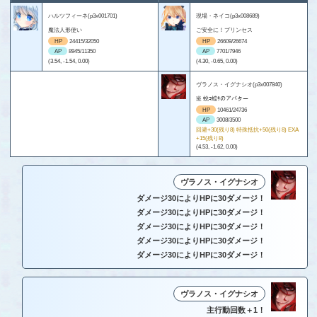
ハルツフィーネ(p3x001701)
現場・ネイコ(p3x008689)
魔法人形使い
ご安全に！プリンセス
HP
24415/32050
HP
26609/26674
AP
8945/11350
AP
7701/7946
(3.54, -1.54, 0.00)
(4.30, -0.65, 0.00)
ヴラノス・イグナシオ(p3x007840)
逧 蛻ｺ蟷ｻのアバター
HP
10461/24736
AP
3008/3500
回避+30(残り8) 特殊抵抗+50(残り8) EXA
+15(残り8)
(4.53, -1.62, 0.00)
ヴラノス・イグナシオ
ダメージ30によりHPに30ダメージ！
ダメージ30によりHPに30ダメージ！
ダメージ30によりHPに30ダメージ！
ダメージ30によりHPに30ダメージ！
ダメージ30によりHPに30ダメージ！
ヴラノス・イグナシオ
主行動回数＋1！