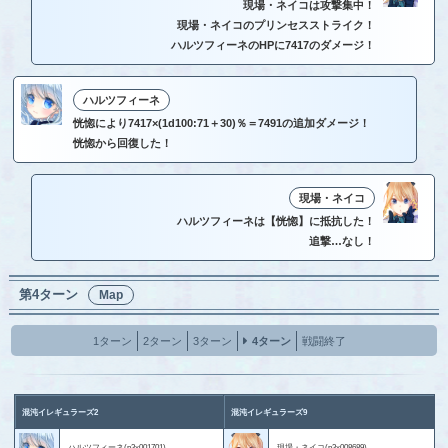
現場・ネイコは攻撃集中！
現場・ネイコのプリンセスストライク！
ハルツフィーネのHPに7417のダメージ！
ハルツフィーネ
恍惚により7417×(1d100:71＋30)％＝7491の追加ダメージ！
恍惚から回復した！
現場・ネイコ
ハルツフィーネは【恍惚】に抵抗した！
追撃…なし！
第4ターン
Map
1ターン
2ターン
3ターン
4ターン
戦闘終了
混沌イレギュラーズ2
混沌イレギュラーズ9
ハルツフィーネ(p3x001701)
現場・ネイコ(p3x008689)