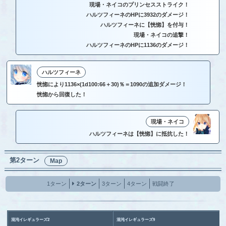
現場・ネイコのプリンセスストライク！
ハルツフィーネのHPに3932のダメージ！
ハルツフィーネに【恍惚】を付与！
現場・ネイコの追撃！
ハルツフィーネのHPに1136のダメージ！
ハルツフィーネ
恍惚により1136×(1d100:66＋30)％＝1090の追加ダメージ！
恍惚から回復した！
現場・ネイコ
ハルツフィーネは【恍惚】に抵抗した！
第2ターン
Map
1ターン
2ターン
3ターン
4ターン
戦闘終了
混沌イレギュラーズ2
混沌イレギュラーズ9