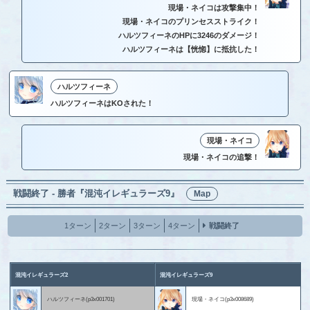
現場・ネイコは攻撃集中！
現場・ネイコのプリンセスストライク！
ハルツフィーネのHPに3246のダメージ！
ハルツフィーネは【恍惚】に抵抗した！
ハルツフィーネ
ハルツフィーネはKOされた！
現場・ネイコ
現場・ネイコの追撃！
戦闘終了 - 勝者『混沌イレギュラーズ9』
Map
1ターン
2ターン
3ターン
4ターン
戦闘終了
混沌イレギュラーズ2
混沌イレギュラーズ9
ハルツフィーネ(p3x001701)
現場・ネイコ(p3x008689)