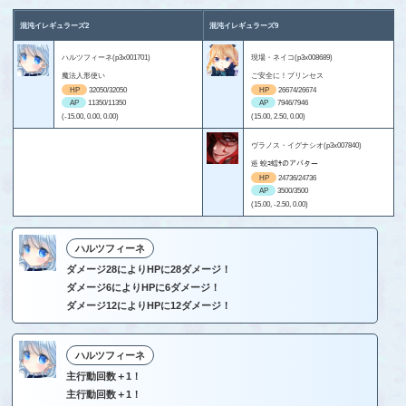
混沌イレギュラーズ2
混沌イレギュラーズ9
ハルツフィーネ(p3x001701)
現場・ネイコ(p3x008689)
魔法人形使い
ご安全に！プリンセス
HP
32050/32050
HP
26674/26674
AP
11350/11350
AP
7946/7946
(-15.00, 0.00, 0.00)
(15.00, 2.50, 0.00)
ヴラノス・イグナシオ(p3x007840)
逧 蛻ｺ蟷ｻのアバター
HP
24736/24736
AP
3500/3500
(15.00, -2.50, 0.00)
ハルツフィーネ
ダメージ28によりHPに28ダメージ！
ダメージ6によりHPに6ダメージ！
ダメージ12によりHPに12ダメージ！
ハルツフィーネ
主行動回数＋1！
主行動回数＋1！