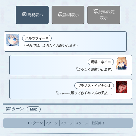
行動決定
簡易表示
詳細表示
表示
ハルツフィーネ
「それでは、よろしくお願いします」
現場・ネイコ
「よろしくお願いします」
ヴラノス・イグナシオ
「ふふ……踊っておくれ？人の子よ。」
第1ターン
Map
1ターン
2ターン
3ターン
4ターン
戦闘終了