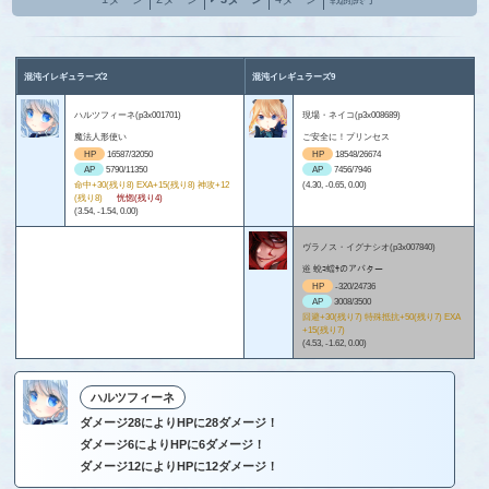
混沌イレギュラーズ2
混沌イレギュラーズ9
ハルツフィーネ(p3x001701)
現場・ネイコ(p3x008689)
魔法人形使い
ご安全に！プリンセス
HP
16587/32050
HP
18548/26674
AP
5790/11350
AP
7456/7946
命中+30(残り8) EXA+15(残り8) 神攻+12
(4.30, -0.65, 0.00)
(残り8)
恍惚(残り4)
(3.54, -1.54, 0.00)
ヴラノス・イグナシオ(p3x007840)
逧 蛻ｺ蟷ｻのアバター
HP
-320/24736
AP
3008/3500
回避+30(残り7) 特殊抵抗+50(残り7) EXA
+15(残り7)
(4.53, -1.62, 0.00)
ハルツフィーネ
ダメージ28によりHPに28ダメージ！
ダメージ6によりHPに6ダメージ！
ダメージ12によりHPに12ダメージ！