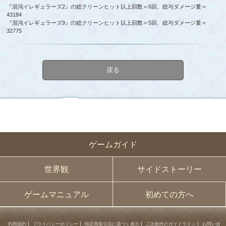
『混沌イレギュラーズ2』の総クリーンヒット以上回数＝6回、総与ダメージ量＝
43184
『混沌イレギュラーズ9』の総クリーンヒット以上回数＝5回、総与ダメージ量＝
32775
戻る
ゲームガイド
世界観
サイドストーリー
ゲームマニュアル
初めての方へ
利用規約
プライバシーポリシー
特定商取引法に基づく表示
二次創作のガイドライン
お問い合