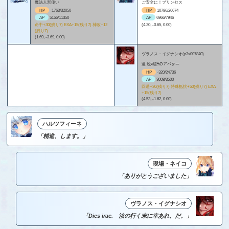
魔法人形使い
ご安全に！プリンセス
HP
-1763/32050
HP
10786/26674
AP
5155/11350
AP
6966/7946
命中+30(残り7) EXA+15(残り7) 神攻+12
(4.30, -0.65, 0.00)
(残り7)
(1.69, -3.69, 0.00)
ヴラノス・イグナシオ(p3x007840)
逧 蛻ｺ蟷ｻのアバター
HP
-320/24736
AP
3008/3500
回避+30(残り7) 特殊抵抗+50(残り7) EXA
+15(残り7)
(4.53, -1.62, 0.00)
ハルツフィーネ
「精進、します。」
現場・ネイコ
「ありがとうございました」
ヴラノス・イグナシオ
「Dies irae. 汝の行く末に幸あれ、だ。」