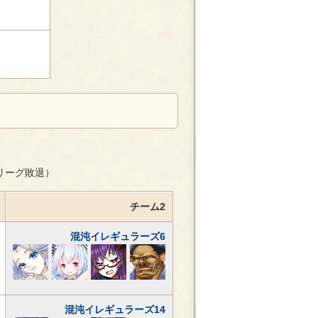
選リーグ敗退）
チーム2
混沌イレギュラーズ6
混沌イレギュラーズ14