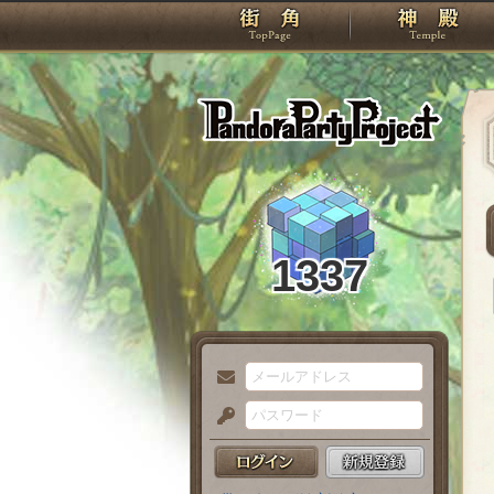
TOP
Pando
1337
メ
ー
パ
ル
ス