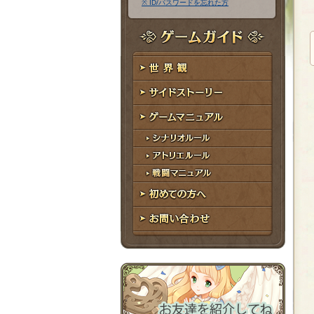
※ ID/パスワードを忘れた方
ア
ワ
ド
ー
レ
ド
ゲームガイド
ス
世界観
サイドストーリー
ゲームマニュアル
シナリオルール
アトリエルール
戦闘マニュアル
初めての方へ
お問い合わせ