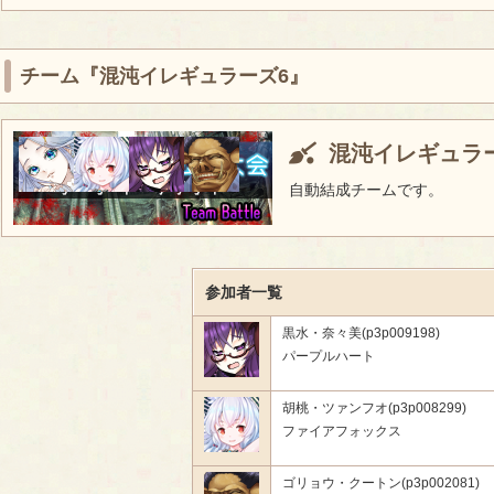
チーム『混沌イレギュラーズ6』
混沌イレギュラ
自動結成チームです。
参加者一覧
黒水・奈々美(p3p009198)
パープルハート
胡桃・ツァンフオ(p3p008299)
ファイアフォックス
ゴリョウ・クートン(p3p002081)