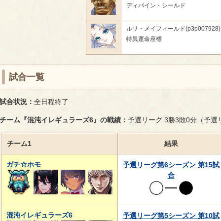
ディバイン・シールド
ルリ・メイフィールド(p3p007928)
特異運命座標
試合一覧
試合状況：
全日程終了
チーム『混沌イレギュラーズ6』の戦績：
予選リーグ 3勝3敗0分（予
チーム1
結果
ガチ☆ホモ
予選リーグ第6シーズン 第15試
合
混沌イレギュラーズ6
予選リーグ第5シーズン 第10試