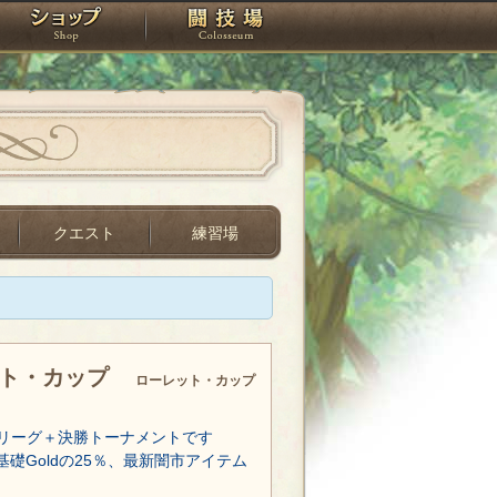
スタジオ
ショップ
闘技場
クエスト
練習場
ット・カップ
ローレット・カップ
リーグ＋決勝トーナメントです
基礎Goldの25％、最新闇市アイテム