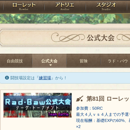
神殿
ローレット
アトリエ
raPartyProject
公式大会
自由競技
公式大会
冒険
ラド・バウ
闘技場設定は『
練習場
』から！
第81回 ローレ
参加費：50RC
最大４人ｖｓ４人までの予選
現在報酬：基礎EXPの60%、
×2