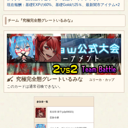
現在報酬：基礎EXPの60%、基礎Goldの25％、最新闇市アイテム×2
チーム『究極完全態グレートいるみな』
究極完全態グレートいるみな
ユリーカ・カップ
このカードは通常召喚できない。
参加者一覧
長谷部 朋子(p3p008321)
蛮族令嬢
イルミナ・ガードルーン(p3p001475)