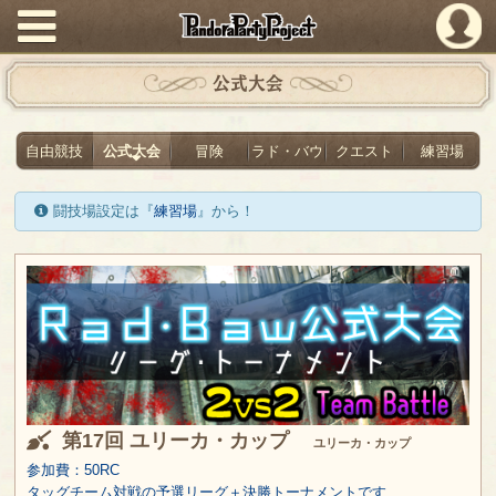
PandoraPartyProject
公式大会
自由競技
公式大会
冒険
ラド・バウ
クエスト
練習場
闘技場設定は『
練習場
』から！
第17回 ユリーカ・カップ
ユリーカ・カップ
参加費：50RC
タッグチーム対戦の予選リーグ＋決勝トーナメントです