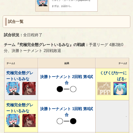
まずは、お話から。
試合一覧
試合状況：
全日程終了
チーム『究極完全態グレートいるみな』の戦績：
予選リーグ 4勝2敗0
分、決勝トーナメント 2回戦敗退
チーム1
結果
チーム2
究極完全態グレ
くびくびかーに
決勝トーナメント 2回戦 第4試
ートいるみな
ばる♪
合
究極完全態グレ
決勝トーナメント 1回戦 第8試
ートいるみな
合
-