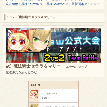
現在報酬：基礎EXPの60%、基礎Goldの25％、最新闇市アイテム×2
チーム『魔法騎士セララ＆マリー』
魔法騎士セララ＆マリー
ユリーカ・カップ
魔法少女を広めるのだー
参加者一覧
セララ(p3p000273)
魔法騎士
ハイデマリー・フォン・ヴァイセンブル