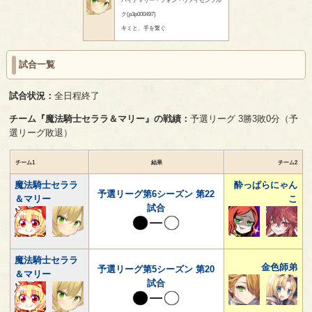
ク(p3p000497)
キミと、手を繋ぐ
試合一覧
試合状況：
全日程終了
チーム『魔法騎士セララ＆マリー』の戦績：
予選リーグ 3勝3敗0分（予
選リーグ敗退）
チーム1
結果
チーム2
魔法騎士セララ
酔っぱらにゃん
予選リーグ第6シーズン 第22
＆マリー
こ
試合
魔法騎士セララ
金色師弟
予選リーグ第5シーズン 第20
＆マリー
試合