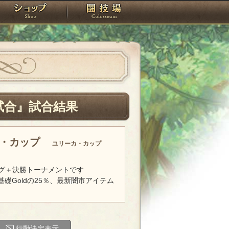
スタジオ
ショップ
闘技場
試合』試合結果
カ・カップ
ユリーカ・カップ
グ＋決勝トーナメントです
基礎Goldの25％、最新闇市アイテム
行動決定表示