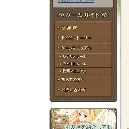
※ ID/パスワードを忘れた方
ア
ワ
ド
ー
レ
ド
ゲームガイド
ス
世界観
サイドストーリー
ゲームマニュアル
シナリオルール
アトリエルール
戦闘マニュアル
初めての方へ
お問い合わせ