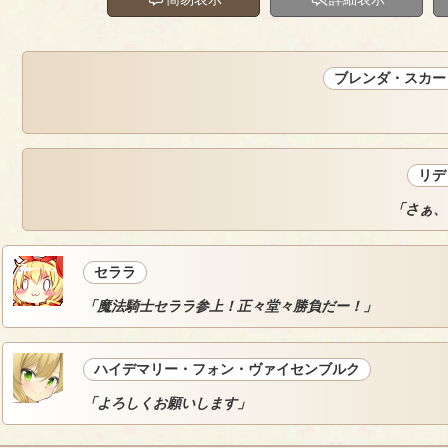
ブレンダ・スカー
リデ
「さぁ、
セララ
「魔法騎士セララ参上！正々堂々勝負だー！」
ハイデマリー・フォン・ヴァイセンブルク
「よろしくお願いします」