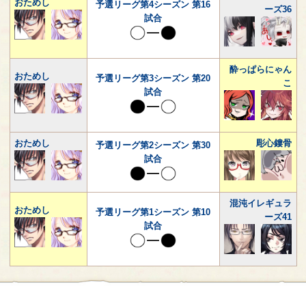
おためし
予選リーグ第4シーズン 第16
ーズ36
試合
酔っぱらにゃん
おためし
予選リーグ第3シーズン 第20
こ
試合
おためし
彫心鏤骨
予選リーグ第2シーズン 第30
試合
混沌イレギュラ
おためし
予選リーグ第1シーズン 第10
ーズ41
試合