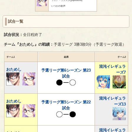
いつかの歌声
試合一覧
試合状況：
全日程終了
チーム『おためし』の戦績：
予選リーグ 3勝3敗0分（予選リーグ敗退）
チーム1
結果
チーム2
混沌イレギュラ
おためし
予選リーグ第6シーズン 第23
ーズ7
試合
混沌イレギュラ
おためし
予選リーグ第5シーズン 第22
ーズ13
試合
混沌イレギュラ