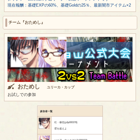
現在報酬：基礎EXPの60%、基礎Goldの25％、最新闇市アイテム×2
チーム『おためし』
おためし
ユリーカ・カップ
お試しでの参加
参加者一覧
杠・修也(p3p000378)
壁を超えよ
ソニア・ウェスタ(p3p008193)