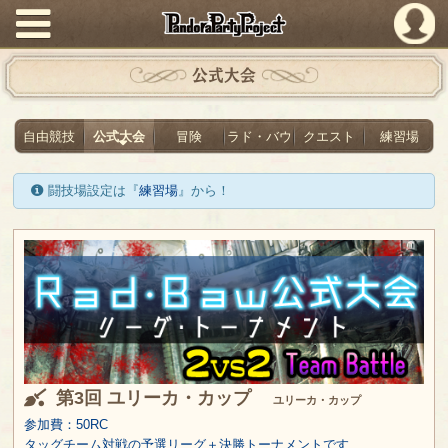
PandoraPartyProject
公式大会
自由競技
公式大会
冒険
ラド・バウ
クエスト
練習場
闘技場設定は『
練習場
』から！
第3回 ユリーカ・カップ
ユリーカ・カップ
参加費：50RC
タッグチーム対戦の予選リーグ＋決勝トーナメントです