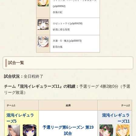
(p3p006562)
奈落の虹
ロゼット＝テイ(p3p004150)
砂漠に燈る智恵
氷瀬・S・颯太(p3p006973)
影雷白狐
試合一覧
試合状況：
全日程終了
チーム『混沌イレギュラーズ11』の戦績：
予選リーグ 4勝2敗0分（予選
リーグ敗退）
チーム1
結果
チーム2
混沌イレギュラ
混沌イレギュラ
ーズ5
ーズ11
予選リーグ第6シーズン 第19
試合