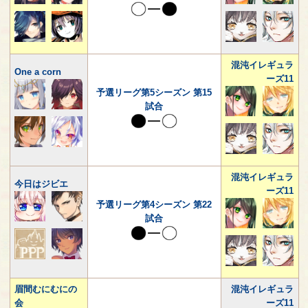
混沌イレギュラ
One a corn
ーズ11
予選リーグ第5シーズン 第15
試合
混沌イレギュラ
今日はジビエ
ーズ11
予選リーグ第4シーズン 第22
試合
眉間むにむにの
混沌イレギュラ
会
ーズ11