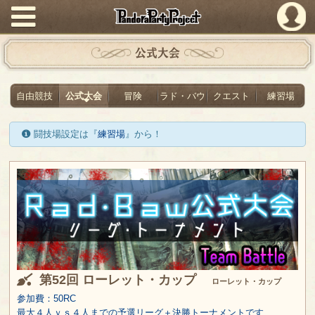
PandoraPartyProject
公式大会
自由競技
公式大会
冒険
ラド・バウ
クエスト
練習場
闘技場設定は『
練習場
』から！
第52回 ローレット・カップ
ローレット・カップ
参加費：50RC
最大４人ｖｓ４人までの予選リーグ＋決勝トーナメントです