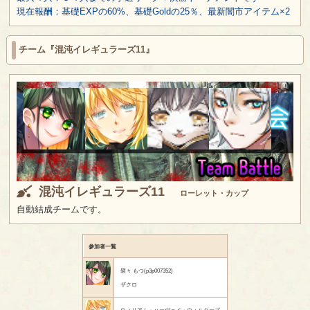
現在報酬：基礎EXPの60%、基礎Goldの25％、最新闇市アイテム×2
チーム『混沌イレギュラーズ11』
混沌イレギュラーズ11
ローレット・カップ
自動結成チームです。
参加者一覧
襞々 もつ(p3p007352)
ザクロ
ウィリアム・ハーヴェイ・ウォルターズ