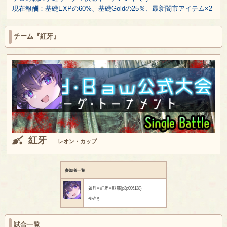
現在報酬：基礎EXPの60%、基礎Goldの25％、最新闇市アイテム×2
チーム『紅牙』
紅牙
レオン・カップ
参加者一覧
如月＝紅牙＝咲耶(p3p006128)
夜砕き
試合一覧