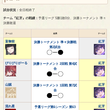
試合状況：
全日程終了
チーム『紅牙』の戦績：
予選リーグ 5勝1敗0分、決勝トーナメント 準々
決勝敗退
チーム1
結果
チーム2
盲御前
紅牙
決勝トーナメント 準々決勝戦
第2試合
びりびりがーる
紅牙
決勝トーナメント 2回戦 第4試
合
山賊
紅牙
決勝トーナメント 1回戦 第7試
合
流れ星
紅牙
予選リーグ第6シーズン 第63