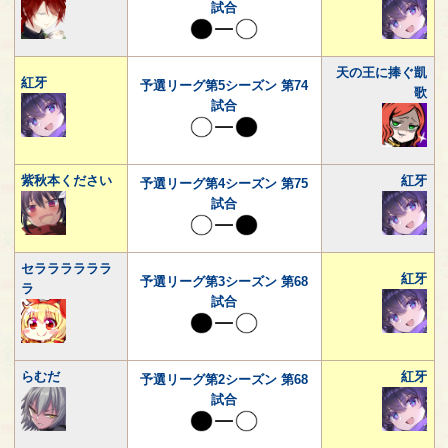
試合
天の王に捧ぐ凱
紅牙
予選リーグ第5シーズン 第74
歌
試合
紫秋本ください
紅牙
予選リーグ第4シーズン 第75
試合
セララララララ
紅牙
予選リーグ第3シーズン 第68
ラ
試合
らむだ
紅牙
予選リーグ第2シーズン 第68
試合