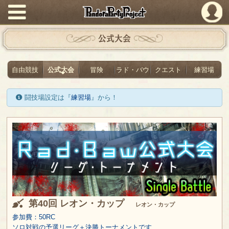
PandoraPartyProject
公式大会
自由競技
公式大会
冒険
ラド・バウ
クエスト
練習場
闘技場設定は『
練習場
』から！
第40回 レオン・カップ
レオン・カップ
参加費：50RC
ソロ対戦の予選リーグ＋決勝トーナメントです