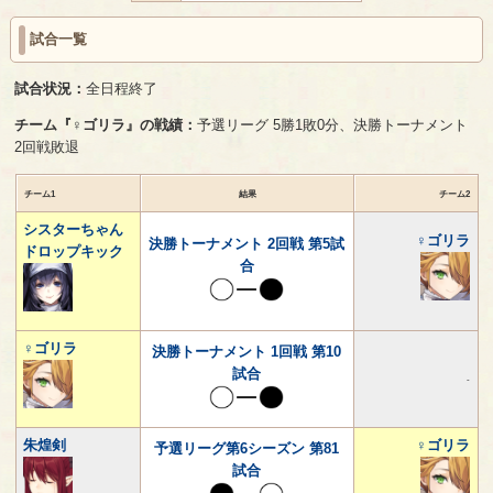
試合一覧
試合状況：
全日程終了
チーム『♀ゴリラ』の戦績：
予選リーグ 5勝1敗0分、決勝トーナメント
2回戦敗退
チーム1
結果
チーム2
シスターちゃん
♀ゴリラ
決勝トーナメント 2回戦 第5試
ドロップキック
合
♀ゴリラ
決勝トーナメント 1回戦 第10
試合
-
朱煌剣
♀ゴリラ
予選リーグ第6シーズン 第81
試合