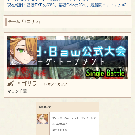
現在報酬：基礎EXPの60%、基礎Goldの25％、最新闇市アイテム×2
チーム『♀ゴリラ』
♀ゴリラ
レオン・カップ
マロン羊羹
参加者一覧
ブレンダ・スカーレット・アレクサンデ
ル(p3p008017)
薄明を見る者