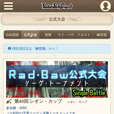
PandoraPartyProject
公式大会
自由競技
公式大会
冒険
ラド・バウ
クエスト
練習場
闘技場設定は『
練習場
』から！
第40回 レオン・カップ
レオン・カップ
参加費：50RC
ソロ対戦の予選リーグ＋決勝トーナメントです