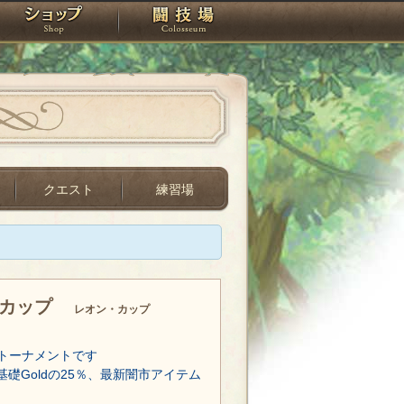
スタジオ
ショップ
闘技場
クエスト
練習場
・カップ
レオン・カップ
トーナメントです
基礎Goldの25％、最新闇市アイテム