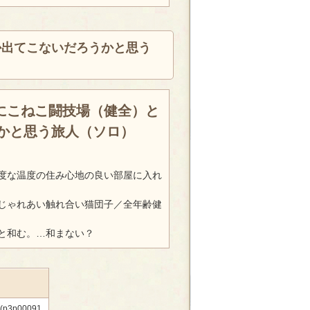
か出てこないだろうかと思う
にこねこ闘技場（健全）と
かと思う旅人（ソロ）
度な温度の住み心地の良い部屋に入れ
じゃれあい触れ合い猫団子／全年齢健
と和む。…和まない？
p00091