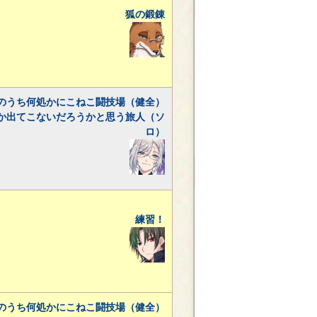
狐の鍛錬
のうち何処かにこねこ闘技場（健全）
か出てこないだろうかと思う旅人（ソ
ロ）
練習！
のうち何処かにこねこ闘技場（健全）