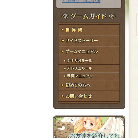
※ ID/パスワードを忘れた方
ア
ワ
ド
ー
レ
ド
ゲームガイド
ス
世界観
サイドストーリー
ゲームマニュアル
シナリオルール
アトリエルール
戦闘マニュアル
初めての方へ
お問い合わせ