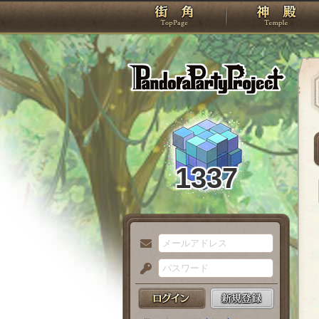
TOP
Pando
1337
メ
ー
パ
ル
ス