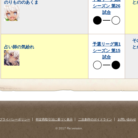
のりもののあくま
と
シーズン 第26
試合
そ
予選リーグ第1
占い師の気紛れ
と
シーズン 第15
試合
プライバシーポリシー
特定商取引法に基づく表示
二次創作のガイドライン
お問い合わせ
© 2017 Re:version.