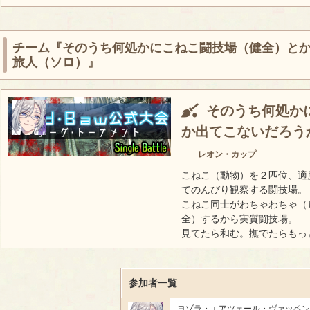
チーム『そのうち何処かにこねこ闘技場（健全）と
旅人（ソロ）』
そのうち何処か
か出てこないだろう
レオン・カップ
こねこ（動物）を２匹位、適
てのんびり観察する闘技場。
こねこ同士がわちゃわちゃ（
全）するから実質闘技場。
見てたら和む。撫でたらもっ
参加者一覧
ヨゾラ・エアツェール・ヴァッペン(p3