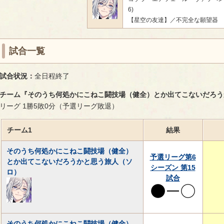
6)
【星空の友達】／不完全な願望器
試合一覧
試合状況：
全日程終了
チーム『そのうち何処かにこねこ闘技場（健全）とか出てこないだろう
リーグ 1勝5敗0分（予選リーグ敗退）
チーム1
結果
そのうち何処かにこねこ闘技場（健全）
予選リーグ第6
とか出てこないだろうかと思う旅人（ソ
シーズン 第15
ロ）
試合
そのうち何処かにこねこ闘技場（健全）