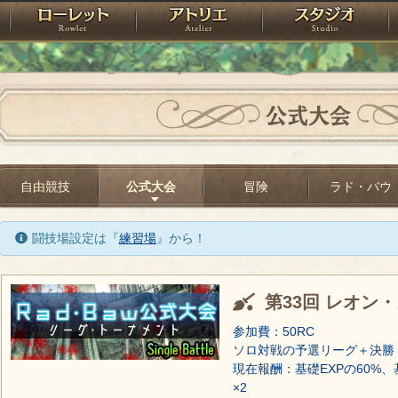
神殿
ローレット
アトリエ
raPartyProject
公式大会
自由競技
公式大会
冒険
ラド・バウ
闘技場設定は『
練習場
』から！
第33回 レオン
参加費：50RC
ソロ対戦の予選リーグ＋決勝
現在報酬：基礎EXPの60%、
×2