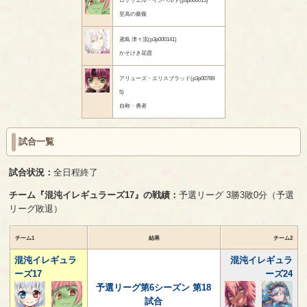
至高の薔薇
鳶島 津々流(p3p000141)
かそけき花霞
アリューズ・エリスブラッド(p3p00789
5)
自称・勇者
試合一覧
試合状況：
全日程終了
チーム『混沌イレギュラーズ17』の戦績：
予選リーグ 3勝3敗0分（予選
リーグ敗退）
チーム1
結果
チーム2
混沌イレギュラ
混沌イレギュラ
ーズ17
ーズ24
予選リーグ第6シーズン 第18
試合