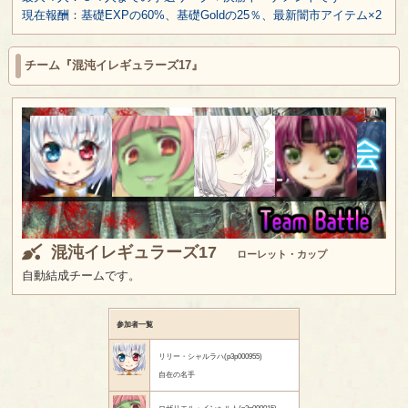
現在報酬：基礎EXPの60%、基礎Goldの25％、最新闇市アイテム×2
チーム『混沌イレギュラーズ17』
混沌イレギュラーズ17
ローレット・カップ
自動結成チームです。
参加者一覧
リリー・シャルラハ(p3p000955)
自在の名手
ロザリエル・インヘルト(p3p000015)