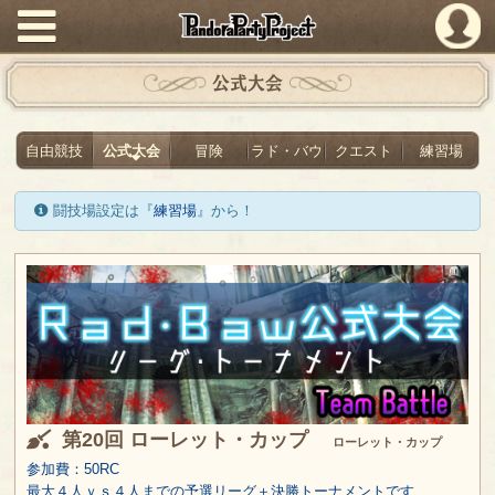
PandoraPartyProject
公式大会
自由競技
公式大会
冒険
ラド・バウ
クエスト
練習場
闘技場設定は『
練習場
』から！
第20回 ローレット・カップ
ローレット・カップ
参加費：50RC
最大４人ｖｓ４人までの予選リーグ＋決勝トーナメントです