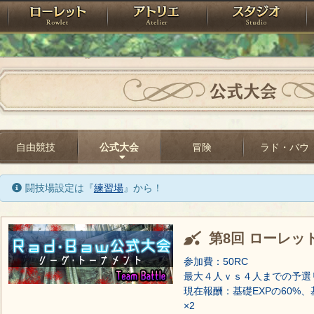
神殿
ローレット
アトリエ
raPartyProject
公式大会
自由競技
公式大会
冒険
ラド・バウ
闘技場設定は『
練習場
』から！
第8回 ローレッ
参加費：50RC
最大４人ｖｓ４人までの予選
現在報酬：基礎EXPの60%、
×2