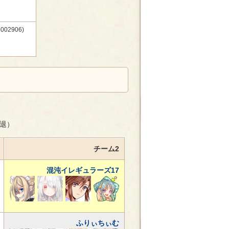
2906)
敗退）
チーム2
混沌イレギュラーズ17
ふりぃちぃむ