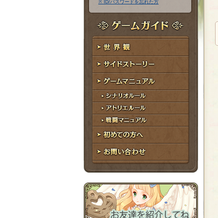
※ ID/パスワードを忘れた方
ア
ワ
ド
ー
レ
ド
ゲームガイド
ス
世界観
サイドストーリー
ゲームマニュアル
シナリオルール
アトリエルール
戦闘マニュアル
初めての方へ
お問い合わせ