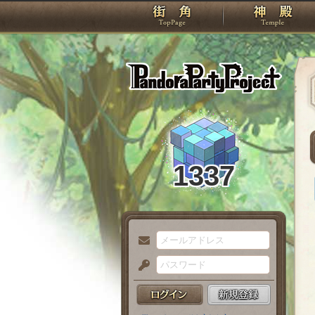
TOP
Pando
1337
メ
ー
パ
ル
ス