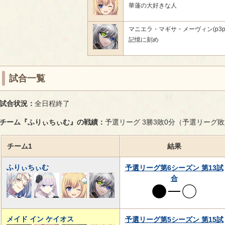
華蓮の大好きな人
マニエラ・マギサ・メーヴィン(p3p00
記憶に刻め
試合一覧
試合状況：
全日程終了
チーム『ふりぃちぃむ』の戦績：
予選リーグ 3勝3敗0分（予選リーグ
チーム1
結果
ふりぃちぃむ
予選リーグ第6シーズン 第13試
合
メイド イン ケイオス
予選リーグ第5シーズン 第15試