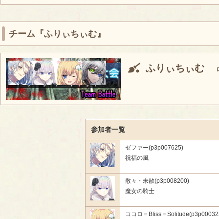
チーム『ふりぃちぃむ』
ふりぃちぃむ
参加者一覧
ゼファー(p3p007625)
祝福の風
散々・未散(p3p008200)
魔女の騎士
ココロ＝Bliss＝Solitude(p3p00032