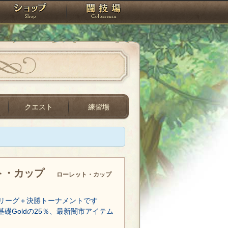
スタジオ
ショップ
闘技場
クエスト
練習場
ト・カップ
ローレット・カップ
リーグ＋決勝トーナメントです
基礎Goldの25％、最新闇市アイテム