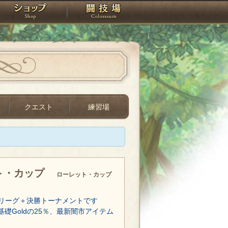
スタジオ
ショップ
闘技場
クエスト
練習場
ト・カップ
ローレット・カップ
リーグ＋決勝トーナメントです
基礎Goldの25％、最新闇市アイテム