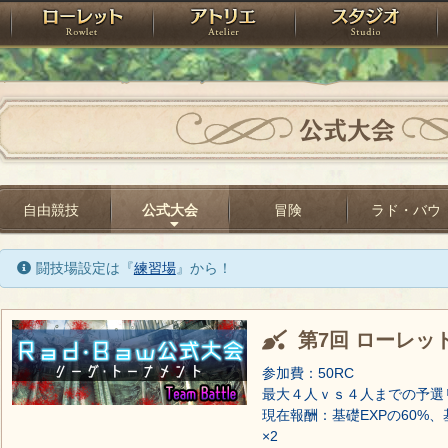
神殿
ローレット
アトリエ
raPartyProject
公式大会
自由競技
公式大会
冒険
ラド・バウ
闘技場設定は『
練習場
』から！
第7回 ローレッ
参加費：50RC
最大４人ｖｓ４人までの予選
現在報酬：基礎EXPの60%、
×2