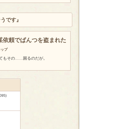
そうです』
某依頼でぱんつを盗まれた
カップ
てもその……困るのだが。
95)