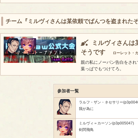
チーム『ミルヴィさんは某依頼でぱんつを盗まれた
ミルヴィさんは
そうです
ローレット・
親の私にノーパン告白をされ
葉っぱでもつけてろ。
参加者一覧
ラルフ・ザン・ネセサリー(p3p0040
我が為に
ミルヴィ＝カーソン(p3p005047)
剣閃飛鳥