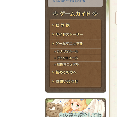
※ ID/パスワードを忘れた方
ア
ワ
ド
ー
レ
ド
ゲームガイド
ス
世界観
サイドストーリー
ゲームマニュアル
シナリオルール
アトリエルール
戦闘マニュアル
初めての方へ
お問い合わせ