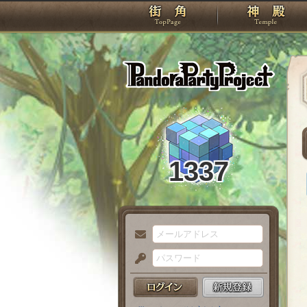
TOP
Pando
1337
メ
ー
パ
ル
ス