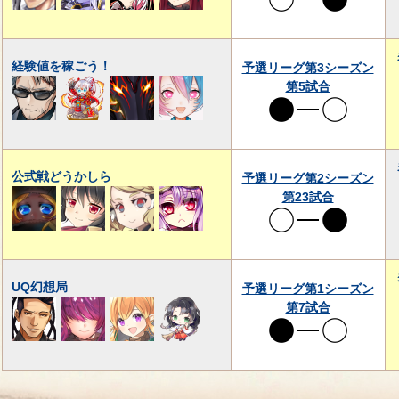
経験値を稼ごう！
予選リーグ第3シーズン
第5試合
公式戦どうかしら
予選リーグ第2シーズン
第23試合
UQ幻想局
予選リーグ第1シーズン
第7試合