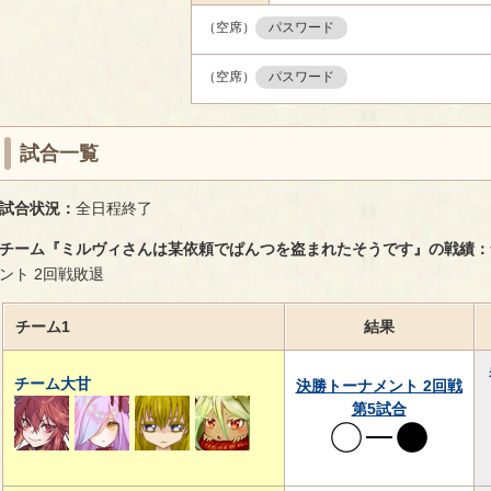
（空席）
パスワード
（空席）
パスワード
試合一覧
試合状況：
全日程終了
チーム『ミルヴィさんは某依頼でぱんつを盗まれたそうです』の戦績：
ント 2回戦敗退
チーム1
結果
チーム大甘
決勝トーナメント 2回戦
第5試合