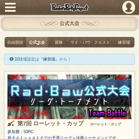
PandoraPartyProject
公式大会
自由競技
公式大会
冒険
ラド・バウ
クエスト
練習場
闘技場設定は『
練習場
』から！
第7回 ローレット・カップ
ローレット・カップ
参加費：50RC
最大４人ｖｓ４人までの予選リーグ＋決勝トーナメントです