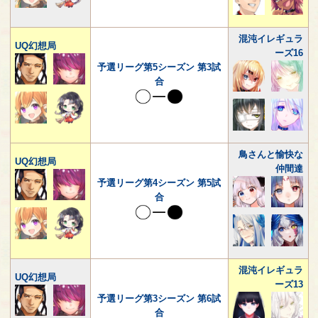
混沌イレギュラ
UQ幻想局
ーズ16
予選リーグ第5シーズン 第3試
合
鳥さんと愉快な
UQ幻想局
仲間達
予選リーグ第4シーズン 第5試
合
混沌イレギュラ
UQ幻想局
ーズ13
予選リーグ第3シーズン 第6試
合