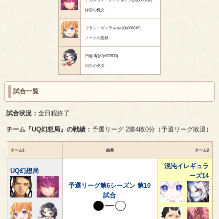
緑雷の魔女
フラン・ヴィラネル(p3p006816)
ノームの愛娘
日輪 寿(p3p007633)
日向の巫女
試合一覧
試合状況：
全日程終了
チーム『UQ幻想局』の戦績：
予選リーグ 2勝4敗0分（予選リーグ敗退）
チーム1
結果
チーム2
混沌イレギュラ
UQ幻想局
ーズ14
予選リーグ第6シーズン 第10
試合