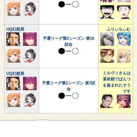
UQ幻想局
ふりぃちぃむ
予選リーグ第2シーズン 第10
試合
ミルヴィさんは
UQ幻想局
某依頼でぱんつ
予選リーグ第1シーズン 第7試
を盗まれたそう
合
です