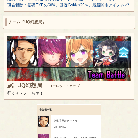
現在報酬：基礎EXPの60%、基礎Goldの25％、最新闇市アイテム×2
チーム『UQ幻想局』
UQ幻想局
ローレット・カップ
行くぞテメーらァ！
参加者一覧
伊達 千尋(p3p007569)
Go To HeLL！
アルメリア・イーグルトン(p3p006810)