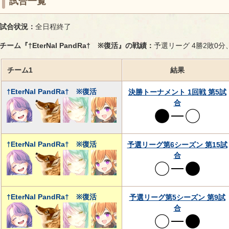
試合一覧
試合状況：
全日程終了
チーム『†EterNal PandRa† ※復活』の戦績：
予選リーグ 4勝2敗0
チーム1
結果
†EterNal PandRa† ※復活
決勝トーナメント 1回戦 第5試
合
†EterNal PandRa† ※復活
予選リーグ第6シーズン 第15試
合
†EterNal PandRa† ※復活
予選リーグ第5シーズン 第9試
合