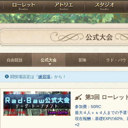
神殿
ローレット
アトリエ
raPartyProject
公式大会
自由競技
公式大会
冒険
ラド・バウ
闘技場設定は『
練習場
』から！
第3回 ローレッ
参加費：50RC
最大４人ｖｓ４人までの予選
現在報酬：基礎EXPの60%、
×2