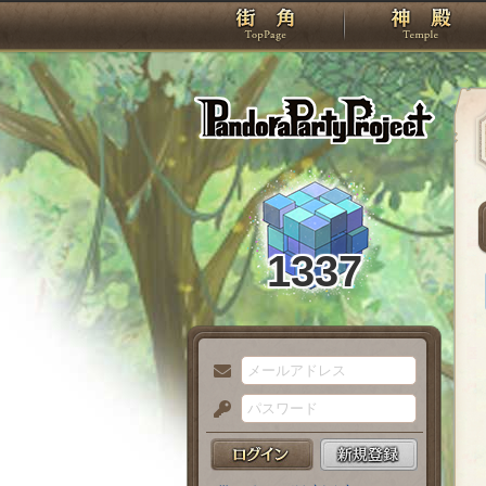
TOP
Pando
1337
メ
ー
パ
ル
ス