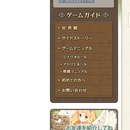
※ ID/パスワードを忘れた方
ア
ワ
ド
ー
レ
ド
ゲームガイド
ス
世界観
サイドストーリー
ゲームマニュアル
シナリオルール
アトリエルール
戦闘マニュアル
初めての方へ
お問い合わせ