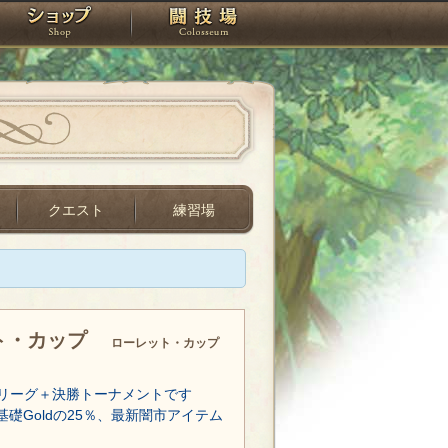
スタジオ
ショップ
闘技場
クエスト
練習場
ト・カップ
ローレット・カップ
リーグ＋決勝トーナメントです
基礎Goldの25％、最新闇市アイテム