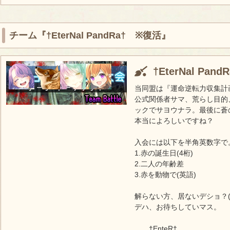
チーム『†EterNal PandRa† ※復活』
†EterNal Pan
当同盟は『運命逆転力収集計
公式関係者サマ、荒らし目的
ックでサヨウナラ。最後に蒼
本当によろしいですね？
入会には以下を半角英数字で
1.赤の誕生日(4桁)
2.二人の年齢差
3.赤を動物で(英語)
解らない方、居ないデショ？(
デハ、お待ちしていマス。
†EnteR†