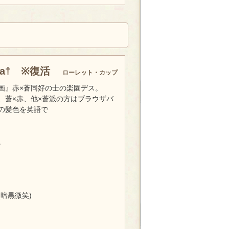
dRa† ※復活
ローレット・カップ
画』赤×蒼同好の士の楽園デス。
、蒼×赤、他×蒼派の方はブラウザバ
の髪色を英語で
。
暗黒微笑)