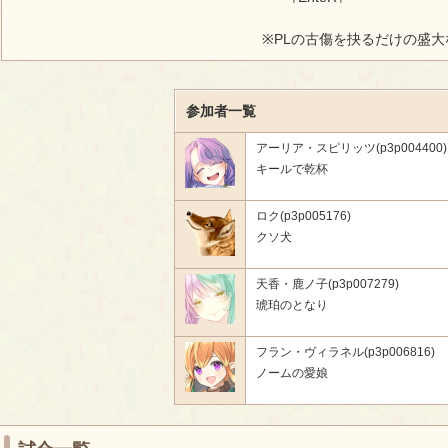
※PLの古傷を抉るだけの盛
参加者一覧
アーリア・スピリッツ(p3p004400)
キールで乾杯
ロク(p3p005176)
クソ犬
天香・鹿ノ子(p3p007279)
琥珀のとなり
フラン・ヴィラネル(p3p006816)
ノームの愛娘