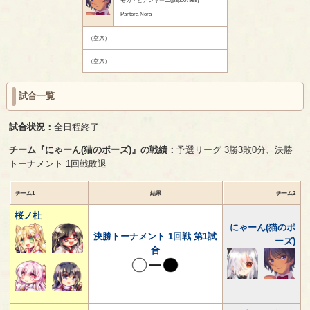
Pantera Nera
（空席）
（空席）
試合一覧
試合状況：
全日程終了
チーム『にゃーん(猫のポーズ)』の戦績：
予選リーグ 3勝3敗0分、決勝
トーナメント 1回戦敗退
チーム1
結果
チーム2
桜ノ杜
にゃーん(猫のポ
決勝トーナメント 1回戦 第1試
ーズ)
合