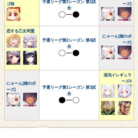
予選リーグ第3シーズン 第1試
ゴ味
ーズ)
合
恋する乙女同盟
にゃーん(猫のポ
予選リーグ第2シーズン 第4試
ーズ)
合
混沌イレギュラ
ーズ4
にゃーん(猫のポ
予選リーグ第1シーズン 第3試
ーズ)
合