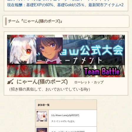
現在報酬：基礎EXPの60%、基礎Goldの25％、最新闇市アイテム×2
チーム『にゃーん(猫のポーズ)』
にゃーん(猫のポーズ)
ローレット・カップ
（招き猫の真似して、おいでおいでしているlily）
参加者一覧
Lily Aileen Lane(p3p002187)
ストイシャのいちばん
モカ・ビアンキーニ(p3p007999)