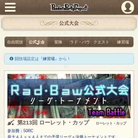
PandoraPartyProject
公式大会
自由競技
公式大会
冒険
ラド・バウ
クエスト
練習場
闘技場設定は『
練習場
』から！
第213回 ローレット・カップ
ローレット・カップ
参加費：50RC
最大４人ｖｓ４人までの予選リーグ＋決勝トーナメントです