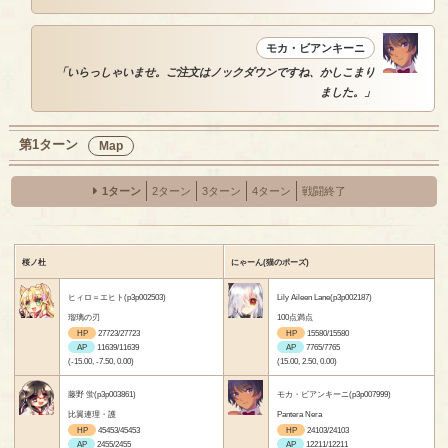
モカ・ビアンキーニ
「いらっしゃいませ。ご注文はノックダウンですね、かしこまり
ました。」
第1ターン
Map
1ターン
2ターン
3ターン
4ターン
戦闘終了
桜ノ杜
にゃーん(猫のポーズ)
ヒィロ＝エヒト(p3p002503)
Lily Aileen Lane(p3p002187)
瑠璃の刃
100点満点
HP
27723/27723
HP
15580/15580
AP
11639/11639
AP
7765/7765
(-15.00, -7.50, 0.00)
(15.00, 2.50, 0.00)
藤野 蛍(p3p003861)
モカ・ビアンキーニ(p3p007999)
比翼連理・護
Pantera Nera
HP
45453/45453
HP
24103/24103
AP
2455/2455
AP
12211/12211