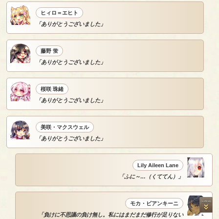
ヒィロ＝エヒト
「ありがとうございました」
藤野 蛍
「ありがとうございました」
桜咲 珠緒
「ありがとうございました」
美咲・マクスウェル
「ありがとうございました」
Lily Aileen Lane
「ふに～…（くててん）」
モカ・ビアンキーニ
「負けに不思議の負け無し。私にはまだまだ修行が足りない