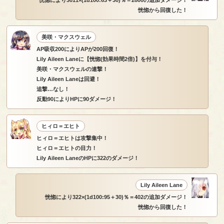
恍惚により3011×(1d100:63＋30)％＝2800の追加ダメージ！
恍惚から回復した！
美咲・マクスウェル
AP吸収200によりAPが200回復！
Lily Aileen Laneに【恍惚(効果時間2倍)】を付与！
美咲・マクスウェルの連撃！
Lily Aileen Laneは回避！
追撃…なし！
反動90によりHPに90ダメージ！
ヒィロ＝エヒト
ヒィロ＝エヒトは攻撃集中！
ヒィロ＝エヒトの目力！
Lily Aileen LaneのHPに322のダメージ！
Lily Aileen Lane
恍惚により322×(1d100:95＋30)％＝402の追加ダメージ！
恍惚から回復した！