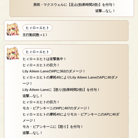
美咲・マクスウェルに【足止(効果時間2倍)】を付与！
追撃…なし！
ヒィロ＝エヒト
主行動回数＋1！
ヒィロ＝エヒト
ヒィロ＝エヒトは攻撃集中！
ヒィロ＝エヒトの目力！
Lily Aileen LaneのHPに362のダメージ！
ヒィロ＝エヒトの摩耗40によりLily Aileen LaneのAPに40ダメ
ージ！
Lily Aileen Laneに【怒り(効果時間2倍)】を付与！
追撃…なし！
ヒィロ＝エヒトの目力！
モカ・ビアンキーニのHPに407のダメージ！
ヒィロ＝エヒトの摩耗40によりモカ・ビアンキーニのAPに40ダ
メージ！
モカ・ビアンキーニに【怒り】を付与！
追撃…なし！