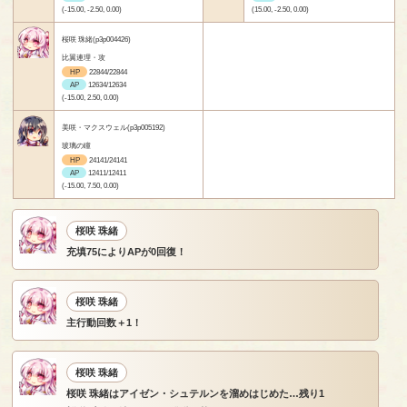
(-15.00, -2.50, 0.00)
(15.00, -2.50, 0.00)
桜咲 珠緒(p3p004426)
比翼連理・攻
HP
22844/22844
AP
12634/12634
(-15.00, 2.50, 0.00)
美咲・マクスウェル(p3p005192)
玻璃の瞳
HP
24141/24141
AP
12411/12411
(-15.00, 7.50, 0.00)
桜咲 珠緒
充填75によりAPが0回復！
桜咲 珠緒
主行動回数＋1！
桜咲 珠緒
桜咲 珠緒はアイゼン・シュテルンを溜めはじめた…残り1