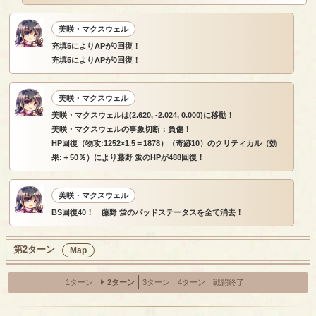
美咲・マクスウェル
充填5によりAPが0回復！
充填5によりAPが0回復！
美咲・マクスウェル
美咲・マクスウェルは(2.620, -2.024, 0.000)に移動！
美咲・マクスウェルの事象切断：負傷！
HP回復（物攻:1252×1.5＝1878）（奇跡10）のクリティカル（効
果:＋50％）により藤野 蛍のHPが488回復！
美咲・マクスウェル
BS回復40！ 藤野 蛍のバッドステータスを全て消去！
第2ターン
Map
1ターン
2ターン
3ターン
4ターン
戦闘終了