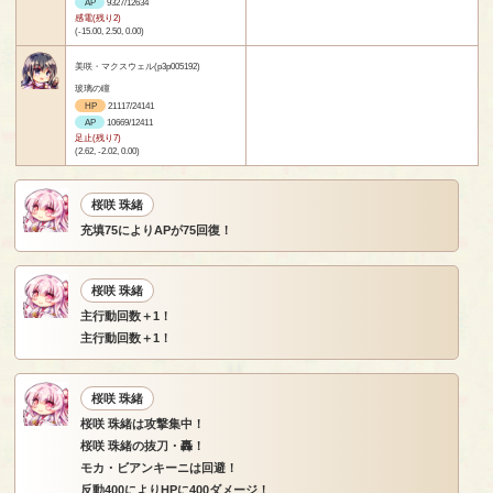
AP
9327/12634
感電(残り2)
(-15.00, 2.50, 0.00)
美咲・マクスウェル(p3p005192)
玻璃の瞳
HP
21117/24141
AP
10669/12411
足止(残り7)
(2.62, -2.02, 0.00)
桜咲 珠緒
充填75によりAPが75回復！
桜咲 珠緒
主行動回数＋1！
主行動回数＋1！
桜咲 珠緒
桜咲 珠緒は攻撃集中！
桜咲 珠緒の抜刀・轟！
モカ・ビアンキーニは回避！
反動400によりHPに400ダメージ！