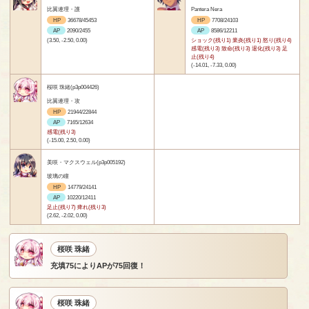
比翼連理・護
Pantera Nera
HP
36678/45453
HP
7708/24103
AP
2090/2455
AP
8586/12211
(3.50, -2.50, 0.00)
ショック(残り1) 業炎(残り1) 怒り(残り4)
感電(残り3) 致命(残り3) 退化(残り3) 足
止(残り4)
(-14.01, -7.33, 0.00)
桜咲 珠緒(p3p004426)
比翼連理・攻
HP
21944/22844
AP
7165/12634
感電(残り3)
(-15.00, 2.50, 0.00)
美咲・マクスウェル(p3p005192)
玻璃の瞳
HP
14779/24141
AP
10220/12411
足止(残り7) 痺れ(残り3)
(2.62, -2.02, 0.00)
桜咲 珠緒
充填75によりAPが75回復！
桜咲 珠緒