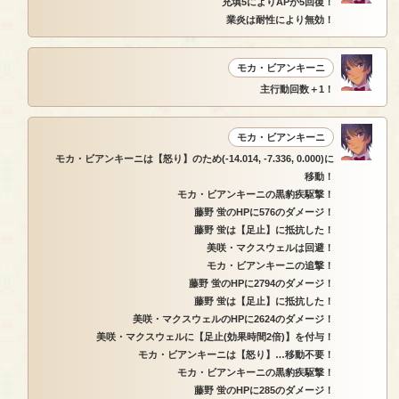
充填5によりAPが5回復！
業炎は耐性により無効！
モカ・ビアンキーニ
主行動回数＋1！
モカ・ビアンキーニ
モカ・ビアンキーニは【怒り】のため(-14.014, -7.336, 0.000)に
移動！
モカ・ビアンキーニの黒豹疾駆撃！
藤野 蛍のHPに576のダメージ！
藤野 蛍は【足止】に抵抗した！
美咲・マクスウェルは回避！
モカ・ビアンキーニの追撃！
藤野 蛍のHPに2794のダメージ！
藤野 蛍は【足止】に抵抗した！
美咲・マクスウェルのHPに2624のダメージ！
美咲・マクスウェルに【足止(効果時間2倍)】を付与！
モカ・ビアンキーニは【怒り】…移動不要！
モカ・ビアンキーニの黒豹疾駆撃！
藤野 蛍のHPに285のダメージ！