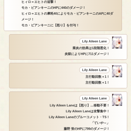
ヒィロ＝エヒトの追撃！
モカ・ビアンキーニのHPに440のダメージ！
ヒィロ＝エヒトの摩耗40によりモカ・ビアンキーニのAPに40ダ
メージ！
モカ・ビアンキーニに【怒り】を付与！
Lily Aileen Lane
業炎の効果は1段階悪化！
炎獄によりHPに711ダメージ！
Lily Aileen Lane
主行動回数＋1！
主行動回数＋1！
Lily Aileen Lane
Lily Aileen Laneは【怒り】…移動不要！
Lily Aileen Laneは攻撃集中！
Lily Aileen Laneのブルーコメット・TS！
「ていや～」
藤野 蛍のHPに799のダメージ！