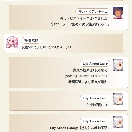
モカ・ビアンキーニ
モカ・ビアンキーニはKOされた！
「グワーッ！（空高く吹っ飛ばされる）」
桜咲 珠緒
反動500によりHPに500ダメージ！
Lily Aileen Lane
業炎の効果は1段階悪化！
炎獄によりHPに711ダメージ！
時間経過により業炎が消失！
Lily Aileen Lane
主行動回数＋1！
Lily Aileen Lane
Lily Aileen Laneは【怒り】…移動不要！