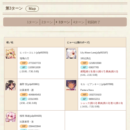
第3ターン
Map
1ターン
2ターン
3ターン
4ターン
戦闘終了
桜ノ杜
にゃーん(猫のポーズ)
ヒィロ＝エヒト(p3p002503)
Lily Aileen Lane(p3p002187)
瑠璃の刃
100点満点
HP
27723/27723
HP
12185/15580
AP
11039/11639
AP
6382/7765
(-15.00, -7.50, 0.00)
感電(残り3) 怒り(残り7) 業炎(残り2)
(4.41, -2.10, 0.00)
藤野 蛍(p3p003861)
モカ・ビアンキーニ(p3p007999)
比翼連理・護
Pantera Nera
HP
40498/45453
HP
19327/24103
AP
2231/2455
AP
9890/12211
(3.50, -2.50, 0.00)
ショック(残り2) 業炎(残り2) 怒り(残り3)
(-14.01, -7.33, 0.00)
桜咲 珠緒(p3p004426)
比翼連理・攻
HP
22844/22844