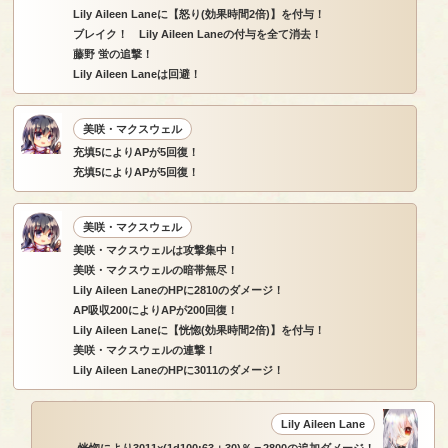
Lily Aileen Laneに【怒り(効果時間2倍)】を付与！
ブレイク！ Lily Aileen Laneの付与を全て消去！
藤野 蛍の追撃！
Lily Aileen Laneは回避！
美咲・マクスウェル
充填5によりAPが5回復！
充填5によりAPが5回復！
美咲・マクスウェル
美咲・マクスウェルは攻撃集中！
美咲・マクスウェルの暗帯無尽！
Lily Aileen LaneのHPに2810のダメージ！
AP吸収200によりAPが200回復！
Lily Aileen Laneに【恍惚(効果時間2倍)】を付与！
美咲・マクスウェルの連撃！
Lily Aileen LaneのHPに3011のダメージ！
Lily Aileen Lane