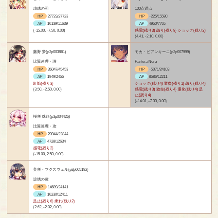
瑠璃の刃
100点満点
HP
27723/27723
HP
-225/15580
AP
10139/11639
AP
4950/7765
(-15.00, -7.50, 0.00)
感電(残り3) 怒り(残り8) ショック(残り2)
(4.41, -2.10, 0.00)
藤野 蛍(p3p003861)
モカ・ビアンキーニ(p3p007999)
比翼連理・護
Pantera Nera
HP
36047/45453
HP
-5071/24103
AP
1949/2455
AP
8586/12211
紅焔(残り3)
ショック(残り4) 業炎(残り1) 怒り(残り4)
(3.50, -2.50, 0.00)
感電(残り3) 致命(残り4) 退化(残り4) 足
止(残り4)
(-14.01, -7.33, 0.00)
桜咲 珠緒(p3p004426)
比翼連理・攻
HP
20944/22844
AP
4728/12634
感電(残り2)
(-15.00, 2.50, 0.00)
美咲・マクスウェル(p3p005192)
玻璃の瞳
HP
14689/24141
AP
10230/12411
足止(残り6) 痺れ(残り2)
(2.62, -2.02, 0.00)