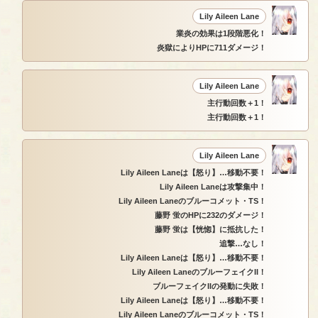
Lily Aileen Lane
業炎の効果は1段階悪化！
炎獄によりHPに711ダメージ！
Lily Aileen Lane
主行動回数＋1！
主行動回数＋1！
Lily Aileen Lane
Lily Aileen Laneは【怒り】…移動不要！
Lily Aileen Laneは攻撃集中！
Lily Aileen Laneのブルーコメット・TS！
藤野 蛍のHPに232のダメージ！
藤野 蛍は【恍惚】に抵抗した！
追撃…なし！
Lily Aileen Laneは【怒り】…移動不要！
Lily Aileen LaneのブルーフェイクII！
ブルーフェイクIIの発動に失敗！
Lily Aileen Laneは【怒り】…移動不要！
Lily Aileen Laneのブルーコメット・TS！