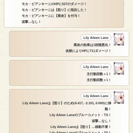
モカ・ビアンキーニのHPに527のダメージ！
モカ・ビアンキーニは【怒り】に抵抗した！
モカ・ビアンキーニに【業炎】を付与！
追撃…なし！
Lily Aileen Lane
業炎の効果は1段階悪化！
炎獄によりHPに711ダメージ！
Lily Aileen Lane
主行動回数＋1！
主行動回数＋1！
Lily Aileen Lane
Lily Aileen Laneは【怒り】のため(4.417, -2.101, 0.000)に移
動！
Lily Aileen Laneのブルーコメット・TS！
追撃…なし！
Lily Aileen Laneは【怒り】…移動不要！
Lily Aileen Laneのブルーコメット・TS！