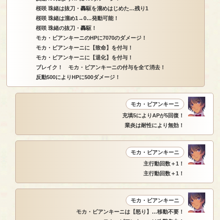
桜咲 珠緒は抜刀・轟駆を溜めはじめた…残り1
桜咲 珠緒は溜め1→0…発動可能！
桜咲 珠緒の抜刀・轟駆！
モカ・ビアンキーニのHPに7070のダメージ！
モカ・ビアンキーニに【致命】を付与！
モカ・ビアンキーニに【退化】を付与！
ブレイク！ モカ・ビアンキーニの付与を全て消去！
反動500によりHPに500ダメージ！
モカ・ビアンキーニ
充填5によりAPが5回復！
業炎は耐性により無効！
モカ・ビアンキーニ
主行動回数＋1！
主行動回数＋1！
モカ・ビアンキーニ
モカ・ビアンキーニは【怒り】…移動不要！