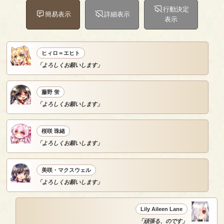
行動決定
簡易表示
詳細表示
表示
ヒィロ＝エヒト
「よろしくお願いします」
藤野 蛍
「よろしくお願いします」
桜咲 珠緒
「よろしくお願いします」
美咲・マクスウェル
「よろしくお願いします」
Lily Aileen Lane
「頑張る、のです」