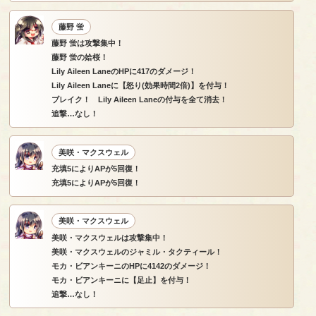
藤野 蛍
藤野 蛍は攻撃集中！
藤野 蛍の姶桜！
Lily Aileen LaneのHPに417のダメージ！
Lily Aileen Laneに【怒り(効果時間2倍)】を付与！
ブレイク！ Lily Aileen Laneの付与を全て消去！
追撃…なし！
美咲・マクスウェル
充填5によりAPが5回復！
充填5によりAPが5回復！
美咲・マクスウェル
美咲・マクスウェルは攻撃集中！
美咲・マクスウェルのジャミル・タクティール！
モカ・ビアンキーニのHPに4142のダメージ！
モカ・ビアンキーニに【足止】を付与！
追撃…なし！