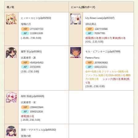
桜ノ杜
にゃーん(猫のポーズ)
ヒィロ＝エヒト(p3p002503)
Lily Aileen Lane(p3p002187)
瑠璃の刃
100点満点
HP
27723/27723
HP
13877/15580
AP
11339/11639
AP
7029/7765
(-15.00, -7.50, 0.00)
感電(残り3) 怒り(残り7) 業炎(残り3)
(4.41, -2.10, 0.00)
藤野 蛍(p3p003861)
モカ・ビアンキーニ(p3p007999)
比翼連理・護
Pantera Nera
HP
45453/45453
HP
20769/24083
AP
2372/2455
AP
10811/12211
(3.50, -2.50, 0.00)
命中+5(残り8) クリティカル+10(残り8)
ファンブル-5(残り8) EXA+20(残り8) 機動
力+3(残り8)
ショック(残り3) 業炎(残
り3)
(15.00, -2.50, 0.00)
桜咲 珠緒(p3p004426)
比翼連理・攻
HP
22844/22844
AP
10943/12634
感電(残り3)
(-15.00, 2.50, 0.00)
美咲・マクスウェル(p3p005192)
玻璃の瞳