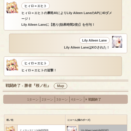
ヒィロ＝エヒト
ヒィロ＝エヒトの摩耗40によりLily Aileen LaneのAPに40ダメ
ージ！
Lily Aileen Laneに【怒り(効果時間2倍)】を付与！
Lily Aileen Lane
Lily Aileen LaneはKOされた！
ヒィロ＝エヒト
ヒィロ＝エヒトの追撃！
戦闘終了 - 勝者『桜ノ杜』
Map
1ターン
2ターン
3ターン
4ターン
戦闘終了
桜ノ杜
にゃーん(猫のポーズ)
ヒィロ＝エヒト(p3p002503)
Lily Aileen Lane(p3p002187)