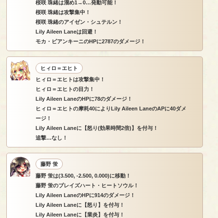
桜咲 珠緒は溜め1→0…発動可能！
桜咲 珠緒は攻撃集中！
桜咲 珠緒のアイゼン・シュテルン！
Lily Aileen Laneは回避！
モカ・ビアンキーニのHPに2787のダメージ！
ヒィロ＝エヒト
ヒィロ＝エヒトは攻撃集中！
ヒィロ＝エヒトの目力！
Lily Aileen LaneのHPに78のダメージ！
ヒィロ＝エヒトの摩耗40によりLily Aileen LaneのAPに40ダメ
ージ！
Lily Aileen Laneに【怒り(効果時間2倍)】を付与！
追撃…なし！
藤野 蛍
藤野 蛍は(3.500, -2.500, 0.000)に移動！
藤野 蛍のブレイズハート・ヒートソウル！
Lily Aileen LaneのHPに914のダメージ！
Lily Aileen Laneに【怒り】を付与！
Lily Aileen Laneに【業炎】を付与！