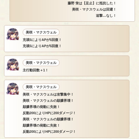
藤野 蛍は【足止】に抵抗した！
美咲・マクスウェルは回避！
追撃…なし！
美咲・マクスウェル
充填5によりAPが5回復！
充填5によりAPが5回復！
美咲・マクスウェル
主行動回数＋1！
美咲・マクスウェル
美咲・マクスウェルは攻撃集中！
美咲・マクスウェルの顛朦界壊！
顛朦界壊の発動に失敗！
反動200によりHPに200ダメージ！
美咲・マクスウェルの顛朦界壊！
顛朦界壊の発動に失敗！
反動200によりHPに200ダメージ！