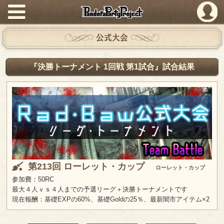
PandoraPartyProject
公式大会
『決勝トーナメント 1回戦 第1試合』試合結果
第213回 ローレット・カップ
ローレット・カップ
参加費：50RC
最大４人ｖｓ４人までの予選リーグ＋決勝トーナメントです
現在報酬：基礎EXPの60%、基礎Goldの25％、最新闇市アイテム×2