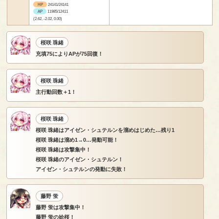
HP
24141/24141
AP
11985/12411
(2.62, -2.02, 0.00)
桜咲 珠緒
充填75によりAPが75回復！
桜咲 珠緒
主行動回数＋1！
桜咲 珠緒
桜咲 珠緒はアイゼン・シュテルンを溜めはじめた…残り1
桜咲 珠緒は溜め1→0…発動可能！
桜咲 珠緒は攻撃集中！
桜咲 珠緒のアイゼン・シュテルン！
アイゼン・シュテルンの発動に失敗！
藤野 蛍
藤野 蛍は攻撃集中！
藤野 蛍の姶桜！