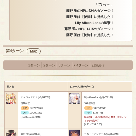
「ていや～」
藤野 蛍のHPに424のダメージ！
藤野 蛍は【恍惚】に抵抗した！
Lily Aileen Laneの追撃！
藤野 蛍のHPに1415のダメージ！
藤野 蛍は【恍惚】に抵抗した！
第4ターン
Map
1ターン
2ターン
3ターン
4ターン
戦闘終了
桜ノ杜
にゃーん(猫のポーズ)
ヒィロ＝エヒト(p3p002503)
Lily Aileen Lane(p3p002187)
瑠璃の刃
100点満点
HP
27723/27723
HP
10695/15580
AP
10439/11639
AP
5738/7765
(-15.00, -7.50, 0.00)
感電(残り2) 怒り(残り7) 業炎(残り1) シ
ョック(残り3)
(4.41, -2.10, 0.00)
藤野 蛍(p3p003861)
モカ・ビアンキーニ(p3p007999)