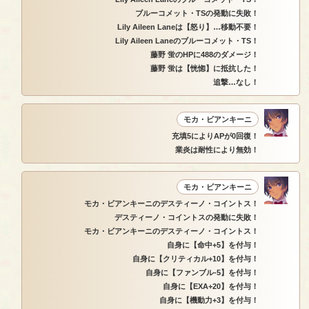
ブルーコメット・TSの発動に失敗！
Lily Aileen Laneは【怒り】…移動不要！
Lily Aileen Laneのブルーコメット・TS！
藤野 蛍のHPに488のダメージ！
藤野 蛍は【恍惚】に抵抗した！
追撃…なし！
モカ・ビアンキーニ
充填5によりAPが0回復！
業炎は耐性により無効！
モカ・ビアンキーニ
モカ・ビアンキーニのデスティーノ・コイントス！
デスティーノ・コイントスの発動に失敗！
モカ・ビアンキーニのデスティーノ・コイントス！
自身に【命中+5】を付与！
自身に【クリティカル+10】を付与！
自身に【ファンブル-5】を付与！
自身に【EXA+20】を付与！
自身に【機動力+3】を付与！