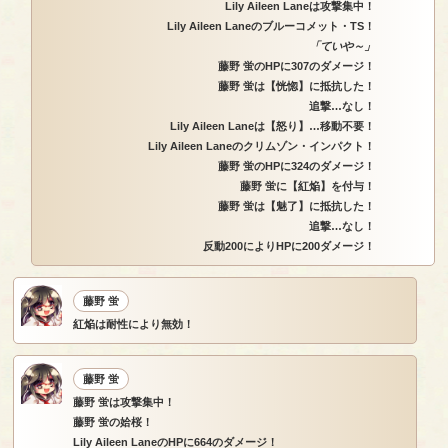
Lily Aileen Laneは攻撃集中！
Lily Aileen Laneのブルーコメット・TS！
「ていや～」
藤野 蛍のHPに307のダメージ！
藤野 蛍は【恍惚】に抵抗した！
追撃…なし！
Lily Aileen Laneは【怒り】…移動不要！
Lily Aileen Laneのクリムゾン・インパクト！
藤野 蛍のHPに324のダメージ！
藤野 蛍に【紅焔】を付与！
藤野 蛍は【魅了】に抵抗した！
追撃…なし！
反動200によりHPに200ダメージ！
藤野 蛍
紅焔は耐性により無効！
藤野 蛍
藤野 蛍は攻撃集中！
藤野 蛍の姶桜！
Lily Aileen LaneのHPに664のダメージ！