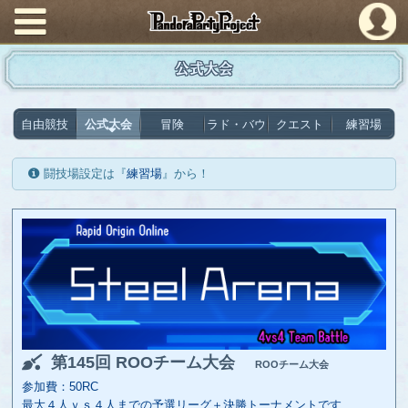
PandoraPartyProject
公式大会
自由競技
公式大会
冒険
ラド・バウ
クエスト
練習場
闘技場設定は『
練習場
』から！
第145回 ROOチーム大会
ROOチーム大会
参加費：50RC
最大４人ｖｓ４人までの予選リーグ＋決勝トーナメントです