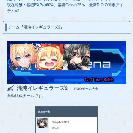
現在報酬：基礎EXPの60%、基礎Goldの25％、最新R.O.O闇市アイ
テム×2
チーム『混沌イレギュラーズ2』
混沌イレギュラーズ2
ROOチーム大会
自動結成チームです。
参加者一覧
コル(p3x007025)
双ツ星