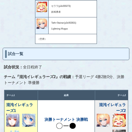
セララ(p3x000273)
妖精勇者
Teth=Steiner(p3x002831)
Lightning-Magus
（空席）
試合一覧
試合状況：
全日程終了
チーム『混沌イレギュラーズ2』の戦績：
予選リーグ 4勝2敗0分、決勝
トーナメント 準優勝
チーム1
結果
チーム2
混沌イレギュラ
混沌イレギュラ
ーズ1
ーズ2
決勝トーナメント 決勝戦