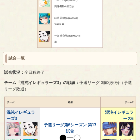
高速機動の戦乙女
結月 沙耶(p3p009126)
怪盗乱麻
一条 夢心地(p3p008344)
殿
試合一覧
試合状況：
全日程終了
チーム『混沌イレギュラーズ3』の戦績：
予選リーグ 3勝3敗0分（予選
リーグ敗退）
チーム1
結果
チーム2
混沌イレギュラ
混沌イレギュラ
ーズ3
ーズ6
予選リーグ第6シーズン 第13
試合