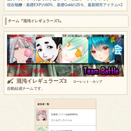
現在報酬：基礎EXPの60%、基礎Goldの25％、最新闇市アイテム×2
チーム『混沌イレギュラーズ3』
混沌イレギュラーズ3
ローレット・カップ
自動結成チームです。
参加者一覧
矢都花 リリー(p3p006541)
ゴールデンラバール
ウルリカ(p3p007777)