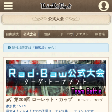
PandoraPartyProject
公式大会
自由競技
公式大会
冒険
ラド・バウ
クエスト
練習場
闘技場設定は『
練習場
』から！
第209回 ローレット・カップ
ローレット・カップ
参加費：50RC
最大４人ｖｓ４人までの予選リーグ＋決勝トーナメントです