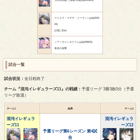
マニエラ・マギサ・メーヴィン(p3p0029
06)
記憶に刻め
ノア＝サス＝ネクリム(p3p009625)
春色の砲撃
試合一覧
試合状況：
全日程終了
チーム『混沌イレギュラーズ11』の戦績：
予選リーグ 3勝3敗0分（予選
リーグ敗退）
チーム1
結果
チーム2
混沌イレギュラ
混沌イレギュラ
ーズ11
ーズ12
予選リーグ第6シーズン 第4試
合