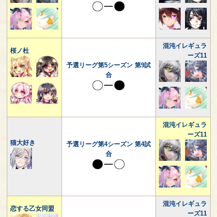
混沌イレギュラ
桜ノ杜
ーズ11
予選リーグ第5シーズン 第9試
合
混沌イレギュラ
ーズ11
猫大好き
予選リーグ第4シーズン 第4試
合
混沌イレギュラ
恋する乙女同盟
ーズ11