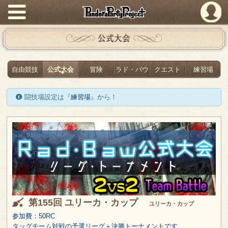
PandoraPartyProject
公式大会
自由競技
公式大会
冒険
ラド・バウ
クエスト
練習場
闘技場設定は『
練習場
』から！
第155回 ユリーカ・カップ
ユリーカ・カップ
参加費：50RC
タッグチーム対戦の予選リーグ＋決勝トーナメントです