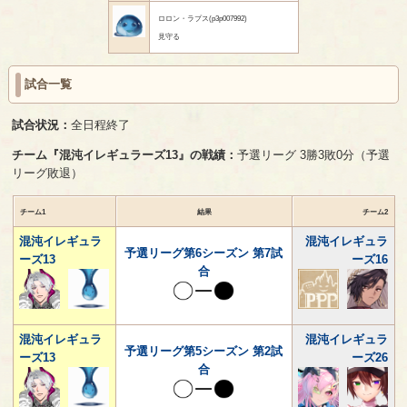
ロロン・ラプス(p3p007992)
見守る
試合一覧
試合状況：
全日程終了
チーム『混沌イレギュラーズ13』の戦績：
予選リーグ 3勝3敗0分（予選
リーグ敗退）
チーム1
結果
チーム2
混沌イレギュラ
混沌イレギュラ
予選リーグ第6シーズン 第7試
ーズ13
ーズ16
合
混沌イレギュラ
混沌イレギュラ
予選リーグ第5シーズン 第2試
ーズ13
ーズ26
合