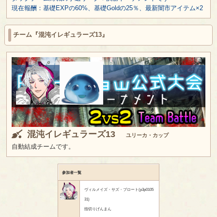
現在報酬：基礎EXPの60%、基礎Goldの25％、最新闇市アイテム×2
チーム『混沌イレギュラーズ13』
混沌イレギュラーズ13
ユリーカ・カップ
自動結成チームです。
参加者一覧
ヴィルメイズ・サズ・ブロート(p3p0105
31)
指切りげんまん