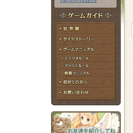
※ ID/パスワードを忘れた方
ア
ワ
ド
ー
レ
ド
ゲームガイド
ス
世界観
サイドストーリー
ゲームマニュアル
シナリオルール
アトリエルール
戦闘マニュアル
初めての方へ
お問い合わせ