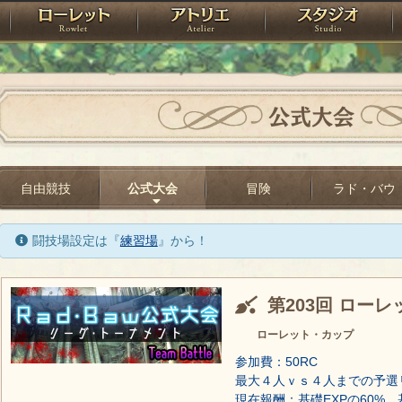
神殿
ローレット
アトリエ
raPartyProject
公式大会
自由競技
公式大会
冒険
ラド・バウ
闘技場設定は『
練習場
』から！
第203回 ロー
ローレット・カップ
参加費：50RC
最大４人ｖｓ４人までの予選
現在報酬：基礎EXPの60%、