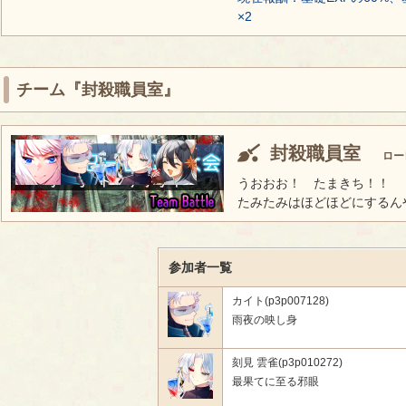
×2
チーム『封殺職員室』
封殺職員室
ロー
うおおお！ たまきち！！
たみたみはほどほどにするん
参加者一覧
カイト(p3p007128)
雨夜の映し身
刻見 雲雀(p3p010272)
最果てに至る邪眼