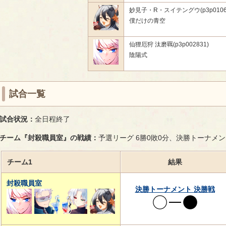
妙見子・R・スイテングウ(p3p0106
僕だけの青空
仙狸厄狩 汰磨羈(p3p002831)
陰陽式
試合一覧
試合状況：
全日程終了
チーム『封殺職員室』の戦績：
予選リーグ 6勝0敗0分、決勝トーナメン
チーム1
結果
封殺職員室
決勝トーナメント 決勝戦