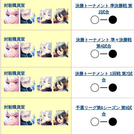
封殺職員室
決勝トーナメント 準決勝戦 第
2試合
封殺職員室
決勝トーナメント 準々決勝戦
第4試合
封殺職員室
決勝トーナメント 1回戦 第7試
合
封殺職員室
予選リーグ第6シーズン 第9試
合