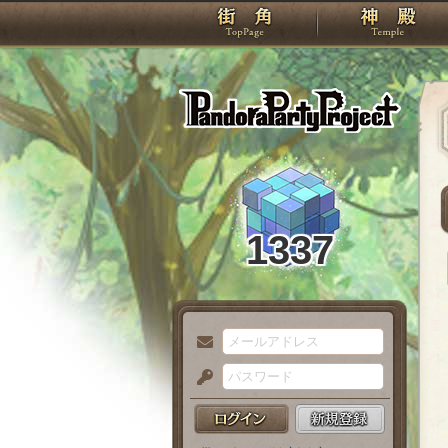
TOP
Pando
1337
メ
ー
パ
ル
ス