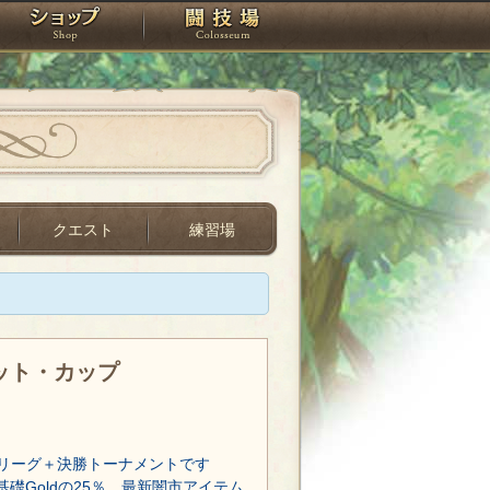
スタジオ
ショップ
闘技場
クエスト
練習場
レット・カップ
リーグ＋決勝トーナメントです
基礎Goldの25％、最新闇市アイテム