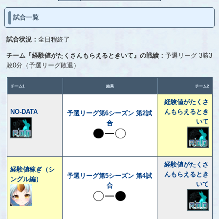
試合一覧
試合状況：
全日程終了
チーム『経験値がたくさんもらえるときいて』の戦績：
予選リーグ 3勝3
敗0分（予選リーグ敗退）
チーム1
結果
チーム2
経験値がたくさ
NO-DATA
んもらえるとき
予選リーグ第6シーズン 第2試
いて
合
経験値がたくさ
経験値稼ぎ（シ
んもらえるとき
予選リーグ第5シーズン 第4試
ングル編）
いて
合