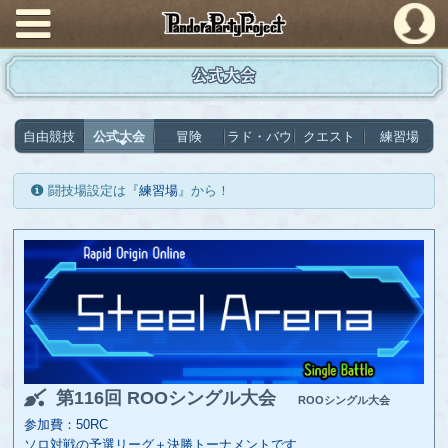
PandoraPartyProject
公式大会
自由競技
公式大会
冒険
ラド・バウ
クエスト
練習場
闘技場設定は『
練習場
』から！
第116回 ROOシングル大会
ROOシングル大会
参加費：50RC
ソロ対戦の予選リーグ＋決勝トーナメントです