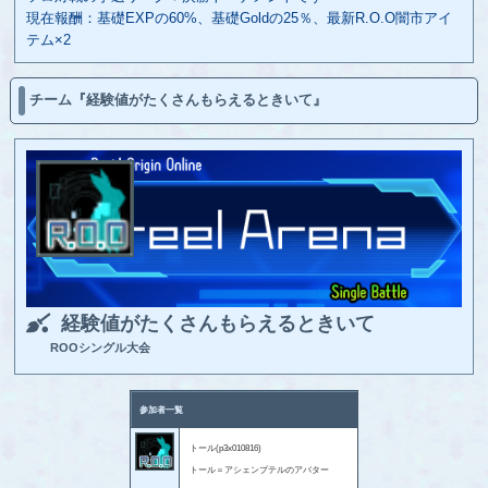
現在報酬：基礎EXPの60%、基礎Goldの25％、最新R.O.O闇市アイ
テム×2
チーム『経験値がたくさんもらえるときいて』
経験値がたくさんもらえるときいて
ROOシングル大会
参加者一覧
トール(p3x010816)
トール＝アシェンプテルのアバター