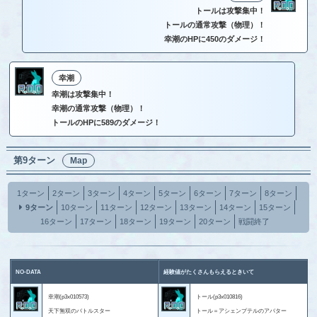
トールは攻撃集中！
トールの通常攻撃（物理）！
幸潮のHPに450のダメージ！
幸潮
幸潮は攻撃集中！
幸潮の通常攻撃（物理）！
トールのHPに589のダメージ！
第9ターン
Map
1ターン
2ターン
3ターン
4ターン
5ターン
6ターン
7ターン
8ターン
9ターン
10ターン
11ターン
12ターン
13ターン
14ターン
15ターン
16ターン
17ターン
18ターン
19ターン
20ターン
戦闘終了
NO-DATA
経験値がたくさんもらえるときいて
幸潮(p3x010573)
トール(p3x010816)
天下無双のバトルスター
トール＝アシェンプテルのアバター