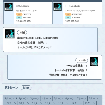
幸潮(p3x010573)
トール(p3x010816)
天下無双のバトルスター
トール＝アシェンプテルのアバター
HP
5152/5152
HP
10720/10720
AP
2551/2551
AP
4135/4135
(-15.00, 0.00, 0.00)
(15.00, 0.00, 0.00)
幸潮
幸潮は(14.000, 0.000, 0.000)に移動！
幸潮の通常攻撃（物理）！
トールのHPに139のダメージ！
トール
トールは攻撃集中！
トールの通常攻撃（物理）！
通常攻撃（物理）の発動に失敗！
第2ターン
Map
1ターン
2ターン
3ターン
4ターン
5ターン
6ターン
7ターン
8ターン
9ターン
10ターン
11ターン
12ターン
13ターン
14ターン
15ターン