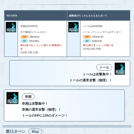
NO-DATA
経験値がたくさんもらえるときいて
幸潮(p3x010573)
トール(p3x010816)
天下無双のバトルスター
トール＝アシェンプテルのアバター
HP
2891/5152
HP
7979/10720
AP
2551/2551
AP
4135/4135
痺れ(残り6) ショック(残り7) 感電(残り
痺れ(残り3) ショック(残り2)
5)
(15.00, 0.00, 0.00)
(14.00, 0.00, 0.00)
トール
トールは攻撃集中！
トールの通常攻撃（物理）！
幸潮
幸潮は攻撃集中！
幸潮の通常攻撃（物理）！
トールのHPに129のダメージ！
第11ターン
Map