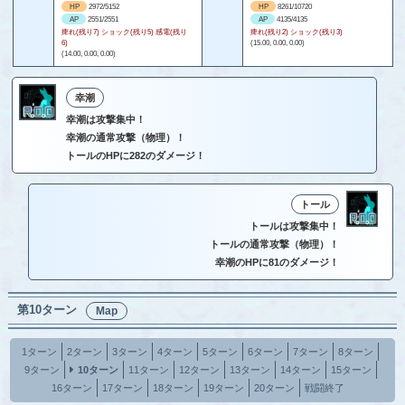
HP
2972/5152
HP
8261/10720
AP
2551/2551
AP
4135/4135
痺れ(残り7) ショック(残り5) 感電(残り
痺れ(残り2) ショック(残り3)
6)
(15.00, 0.00, 0.00)
(14.00, 0.00, 0.00)
幸潮
幸潮は攻撃集中！
幸潮の通常攻撃（物理）！
トールのHPに282のダメージ！
トール
トールは攻撃集中！
トールの通常攻撃（物理）！
幸潮のHPに81のダメージ！
第10ターン
Map
1ターン
2ターン
3ターン
4ターン
5ターン
6ターン
7ターン
8ターン
9ターン
10ターン
11ターン
12ターン
13ターン
14ターン
15ターン
16ターン
17ターン
18ターン
19ターン
20ターン
戦闘終了