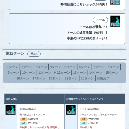
時間経過によりショックが消失！
トール
トールは攻撃集中！
トールの通常攻撃（物理）！
幸潮のHPに228のダメージ！
第12ターン
Map
1ターン
2ターン
3ターン
4ターン
5ターン
6ターン
7ターン
8ターン
9ターン
10ターン
11ターン
12ターン
13ターン
14ターン
15ターン
16ターン
17ターン
18ターン
19ターン
20ターン
戦闘終了
NO-DATA
経験値がたくさんもらえるときいて
幸潮(p3x010573)
トール(p3x010816)
天下無双のバトルスター
トール＝アシェンプテルのアバター
HP
2663/5152
HP
7797/10720
AP
2551/2551
AP
4135/4135
痺れ(残り4) ショック(残り7) 感電(残り
痺れ(残り3)