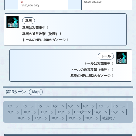
3)
(15.00, 0.00, 0.00)
(14.00, 0.00, 0.00)
幸潮
幸潮は攻撃集中！
幸潮の通常攻撃（物理）！
トールのHPに400のダメージ！
トール
トールは攻撃集中！
トールの通常攻撃（物理）！
幸潮のHPに252のダメージ！
第13ターン
Map
1ターン
2ターン
3ターン
4ターン
5ターン
6ターン
7ターン
8ターン
9ターン
10ターン
11ターン
12ターン
13ターン
14ターン
15ターン
16ターン
17ターン
18ターン
19ターン
20ターン
戦闘終了