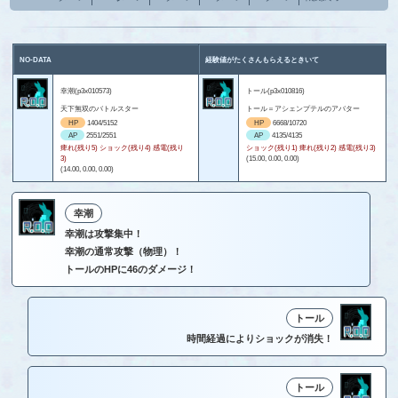
NO-DATA
経験値がたくさんもらえるときいて
幸潮(p3x010573)
トール(p3x010816)
天下無双のバトルスター
トール＝アシェンプテルのアバター
HP
1404/5152
HP
6668/10720
AP
2551/2551
AP
4135/4135
痺れ(残り5) ショック(残り4) 感電(残り
ショック(残り1) 痺れ(残り2) 感電(残り3)
3)
(15.00, 0.00, 0.00)
(14.00, 0.00, 0.00)
幸潮
幸潮は攻撃集中！
幸潮の通常攻撃（物理）！
トールのHPに46のダメージ！
トール
時間経過によりショックが消失！
トール