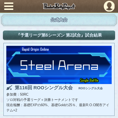
PandoraPartyProject
公式大会
『予選リーグ第6シーズン 第2試合』試合結果
第116回 ROOシングル大会
ROOシングル大会
参加費：50RC
ソロ対戦の予選リーグ＋決勝トーナメントです
現在報酬：基礎EXPの60%、基礎Goldの25％、最新R.O.O闇市アイ
テム×2