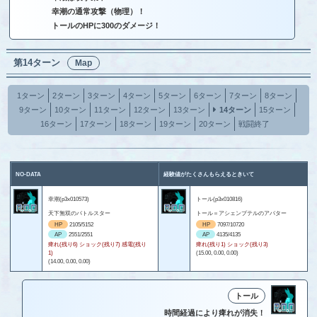
幸潮の通常攻撃（物理）！
トールのHPに300のダメージ！
第14ターン
Map
1ターン
2ターン
3ターン
4ターン
5ターン
6ターン
7ターン
8ターン
9ターン
10ターン
11ターン
12ターン
13ターン
14ターン
15ターン
16ターン
17ターン
18ターン
19ターン
20ターン
戦闘終了
NO-DATA
経験値がたくさんもらえるときいて
幸潮(p3x010573)
トール(p3x010816)
天下無双のバトルスター
トール＝アシェンプテルのアバター
HP
2105/5152
HP
7097/10720
AP
2551/2551
AP
4135/4135
痺れ(残り6) ショック(残り7) 感電(残り
痺れ(残り1) ショック(残り3)
1)
(15.00, 0.00, 0.00)
(14.00, 0.00, 0.00)
トール
時間経過により痺れが消失！