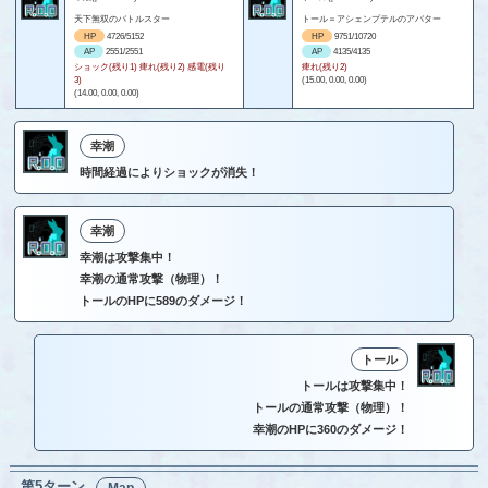
天下無双のバトルスター
トール＝アシェンプテルのアバター
HP
4726/5152
HP
9751/10720
AP
2551/2551
AP
4135/4135
ショック(残り1) 痺れ(残り2) 感電(残り
痺れ(残り2)
3)
(15.00, 0.00, 0.00)
(14.00, 0.00, 0.00)
幸潮
時間経過によりショックが消失！
幸潮
幸潮は攻撃集中！
幸潮の通常攻撃（物理）！
トールのHPに589のダメージ！
トール
トールは攻撃集中！
トールの通常攻撃（物理）！
幸潮のHPに360のダメージ！
第5ターン
Map