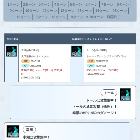
1ターン
2ターン
3ターン
4ターン
5ターン
6ターン
7ターン
8ターン
9ターン
10ターン
11ターン
12ターン
13ターン
14ターン
15ターン
16ターン
17ターン
18ターン
19ターン
20ターン
戦闘終了
NO-DATA
経験値がたくさんもらえるときいて
幸潮(p3x010573)
トール(p3x010816)
天下無双のバトルスター
トール＝アシェンプテルのアバター
HP
514/5152
HP
6033/10720
AP
2551/2551
AP
4135/4135
痺れ(残り2) ショック(残り7) 感電(残り
痺れ(残り7) ショック(残り2)
5)
(15.00, 0.00, 0.00)
(14.00, 0.00, 0.00)
トール
トールは攻撃集中！
トールの通常攻撃（物理）！
幸潮のHPに450のダメージ！
幸潮
幸潮は攻撃集中！