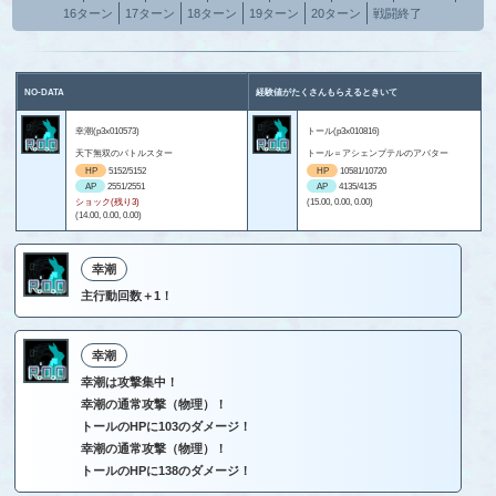
16ターン
17ターン
18ターン
19ターン
20ターン
戦闘終了
NO-DATA
経験値がたくさんもらえるときいて
幸潮(p3x010573)
トール(p3x010816)
天下無双のバトルスター
トール＝アシェンプテルのアバター
HP
5152/5152
HP
10581/10720
AP
2551/2551
AP
4135/4135
ショック(残り3)
(15.00, 0.00, 0.00)
(14.00, 0.00, 0.00)
幸潮
主行動回数＋1！
幸潮
幸潮は攻撃集中！
幸潮の通常攻撃（物理）！
トールのHPに103のダメージ！
幸潮の通常攻撃（物理）！
トールのHPに138のダメージ！