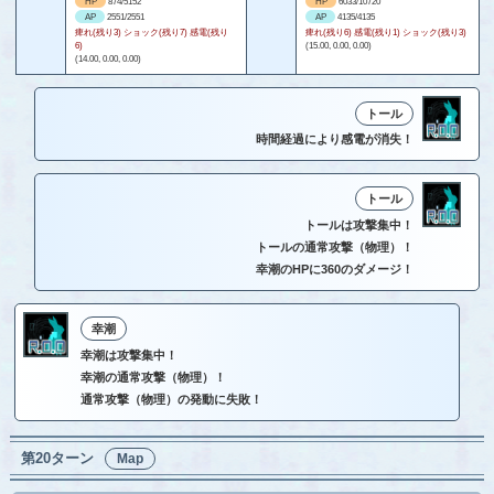
HP
874/5152
HP
6033/10720
AP
2551/2551
AP
4135/4135
痺れ(残り3) ショック(残り7) 感電(残り
痺れ(残り6) 感電(残り1) ショック(残り3)
6)
(15.00, 0.00, 0.00)
(14.00, 0.00, 0.00)
トール
時間経過により感電が消失！
トール
トールは攻撃集中！
トールの通常攻撃（物理）！
幸潮のHPに360のダメージ！
幸潮
幸潮は攻撃集中！
幸潮の通常攻撃（物理）！
通常攻撃（物理）の発動に失敗！
第20ターン
Map