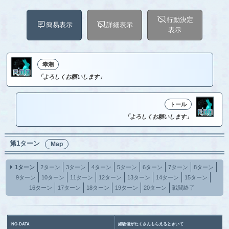
行動決定
簡易表示
詳細表示
表示
幸潮
「よろしくお願いします」
トール
「よろしくお願いします」
第1ターン
Map
1ターン
2ターン
3ターン
4ターン
5ターン
6ターン
7ターン
8ターン
9ターン
10ターン
11ターン
12ターン
13ターン
14ターン
15ターン
16ターン
17ターン
18ターン
19ターン
20ターン
戦闘終了
NO-DATA
経験値がたくさんもらえるときいて