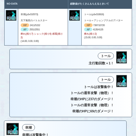
NO-DATA
経験値がたくさんもらえるときいて
幸潮(p3x010573)
トール(p3x010816)
天下無双のバトルスター
トール＝アシェンプテルのアバター
HP
2411/5152
HP
7397/10720
AP
2551/2551
AP
4135/4135
痺れ(残り7) ショック(残り6) 感電(残り
痺れ(残り2)
2)
(15.00, 0.00, 0.00)
(14.00, 0.00, 0.00)
トール
主行動回数＋1！
トール
トールは攻撃集中！
トールの通常攻撃（物理）！
幸潮のHPに237のダメージ！
トールの通常攻撃（物理）！
幸潮のHPに69のダメージ！
幸潮
幸潮は攻撃集中！