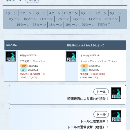
1ターン
2ターン
3ターン
4ターン
5ターン
6ターン
7ターン
8ターン
9ターン
10ターン
11ターン
12ターン
13ターン
14ターン
15ターン
16ターン
17ターン
18ターン
19ターン
20ターン
戦闘終了
NO-DATA
経験値がたくさんもらえるときいて
幸潮(p3x010573)
トール(p3x010816)
天下無双のバトルスター
トール＝アシェンプテルのアバター
HP
4366/5152
HP
9162/10720
AP
2551/2551
AP
4135/4135
痺れ(残り7) 感電(残り2)
痺れ(残り1) 感電(残り3)
(14.00, 0.00, 0.00)
(15.00, 0.00, 0.00)
トール
時間経過により痺れが消失！
トール
トールは攻撃集中！
トールの通常攻撃（物理）！