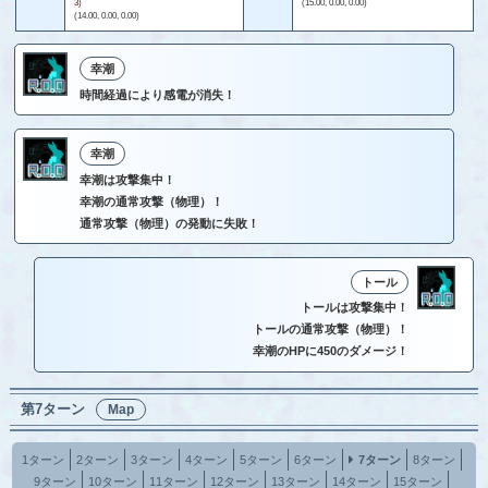
3)
(15.00, 0.00, 0.00)
(14.00, 0.00, 0.00)
幸潮
時間経過により感電が消失！
幸潮
幸潮は攻撃集中！
幸潮の通常攻撃（物理）！
通常攻撃（物理）の発動に失敗！
トール
トールは攻撃集中！
トールの通常攻撃（物理）！
幸潮のHPに450のダメージ！
第7ターン
Map
1ターン
2ターン
3ターン
4ターン
5ターン
6ターン
7ターン
8ターン
9ターン
10ターン
11ターン
12ターン
13ターン
14ターン
15ターン