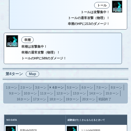
トール
トールは攻撃集中！
トールの通常攻撃（物理）！
幸潮のHPに213のダメージ！
幸潮
幸潮は攻撃集中！
幸潮の通常攻撃（物理）！
トールのHPに589のダメージ！
第4ターン
Map
1ターン
2ターン
3ターン
4ターン
5ターン
6ターン
7ターン
8ターン
9ターン
10ターン
11ターン
12ターン
13ターン
14ターン
15ターン
16ターン
17ターン
18ターン
19ターン
20ターン
戦闘終了
NO-DATA
経験値がたくさんもらえるときいて
幸潮(p3x010573)
トール(p3x010816)