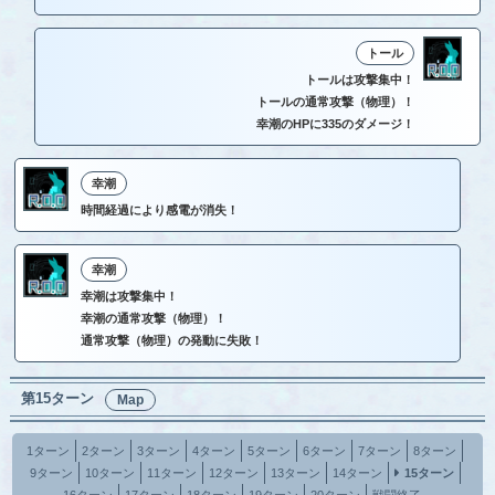
トール
トールは攻撃集中！
トールの通常攻撃（物理）！
幸潮のHPに335のダメージ！
幸潮
時間経過により感電が消失！
幸潮
幸潮は攻撃集中！
幸潮の通常攻撃（物理）！
通常攻撃（物理）の発動に失敗！
第15ターン
Map
1ターン
2ターン
3ターン
4ターン
5ターン
6ターン
7ターン
8ターン
9ターン
10ターン
11ターン
12ターン
13ターン
14ターン
15ターン
16ターン
17ターン
18ターン
19ターン
20ターン
戦闘終了