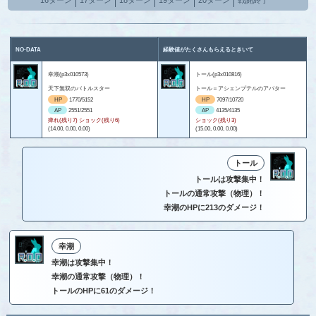
NO-DATA
経験値がたくさんもらえるときいて
幸潮(p3x010573)
トール(p3x010816)
天下無双のバトルスター
トール＝アシェンプテルのアバター
HP
1770/5152
HP
7097/10720
AP
2551/2551
AP
4135/4135
痺れ(残り7) ショック(残り6)
ショック(残り3)
(14.00, 0.00, 0.00)
(15.00, 0.00, 0.00)
トール
トールは攻撃集中！
トールの通常攻撃（物理）！
幸潮のHPに213のダメージ！
幸潮
幸潮は攻撃集中！
幸潮の通常攻撃（物理）！
トールのHPに61のダメージ！