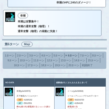
幸潮のHPに240のダメージ！
幸潮
幸潮は攻撃集中！
幸潮の通常攻撃（物理）！
通常攻撃（物理）の発動に失敗！
第6ターン
Map
1ターン
2ターン
3ターン
4ターン
5ターン
6ターン
7ターン
8ターン
9ターン
10ターン
11ターン
12ターン
13ターン
14ターン
15ターン
16ターン
17ターン
18ターン
19ターン
20ターン
戦闘終了
NO-DATA
経験値がたくさんもらえるときいて
幸潮(p3x010573)
トール(p3x010816)
天下無双のバトルスター
トール＝アシェンプテルのアバター
HP
4126/5152
HP
9162/10720
AP
2551/2551
AP
4135/4135
痺れ(残り6) 感電(残り1) ショック(残り
感電(残り3)