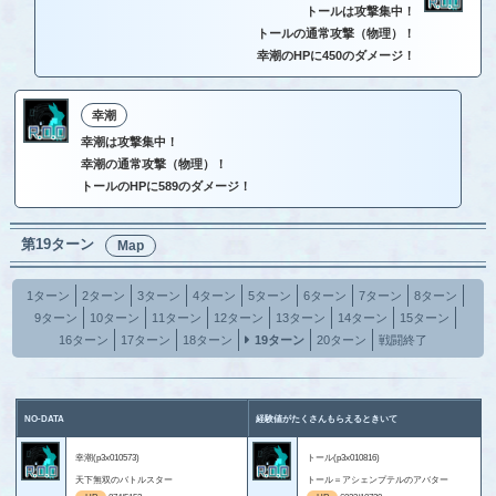
トールは攻撃集中！
トールの通常攻撃（物理）！
幸潮のHPに450のダメージ！
幸潮
幸潮は攻撃集中！
幸潮の通常攻撃（物理）！
トールのHPに589のダメージ！
第19ターン
Map
1ターン
2ターン
3ターン
4ターン
5ターン
6ターン
7ターン
8ターン
9ターン
10ターン
11ターン
12ターン
13ターン
14ターン
15ターン
16ターン
17ターン
18ターン
19ターン
20ターン
戦闘終了
NO-DATA
経験値がたくさんもらえるときいて
幸潮(p3x010573)
トール(p3x010816)
天下無双のバトルスター
トール＝アシェンプテルのアバター