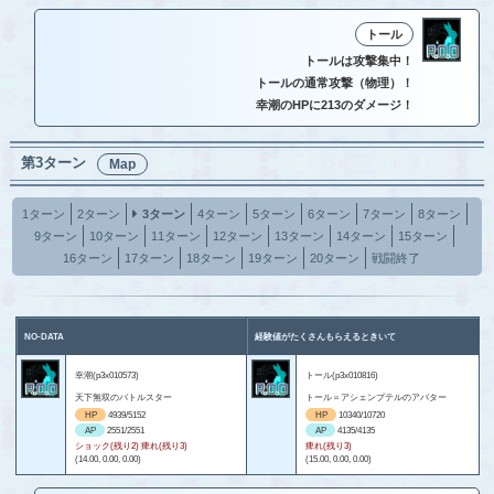
トール
トールは攻撃集中！
トールの通常攻撃（物理）！
幸潮のHPに213のダメージ！
第3ターン
Map
1ターン
2ターン
3ターン
4ターン
5ターン
6ターン
7ターン
8ターン
9ターン
10ターン
11ターン
12ターン
13ターン
14ターン
15ターン
16ターン
17ターン
18ターン
19ターン
20ターン
戦闘終了
NO-DATA
経験値がたくさんもらえるときいて
幸潮(p3x010573)
トール(p3x010816)
天下無双のバトルスター
トール＝アシェンプテルのアバター
HP
4939/5152
HP
10340/10720
AP
2551/2551
AP
4135/4135
ショック(残り2) 痺れ(残り3)
痺れ(残り3)
(14.00, 0.00, 0.00)
(15.00, 0.00, 0.00)