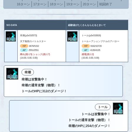
16ターン
17ターン
18ターン
19ターン
20ターン
戦闘終了
NO-DATA
経験値がたくさんもらえるときいて
幸潮(p3x010573)
トール(p3x010816)
天下無双のバトルスター
トール＝アシェンプテルのアバター
HP
3676/5152
HP
9162/10720
AP
2551/2551
AP
4135/4135
痺れ(残り5) ショック(残り7)
感電(残り2)
(14.00, 0.00, 0.00)
(15.00, 0.00, 0.00)
幸潮
幸潮は攻撃集中！
幸潮の通常攻撃（物理）！
トールのHPに312のダメージ！
トール
トールは攻撃集中！
トールの通常攻撃（物理）！
幸潮のHPに254のダメージ！