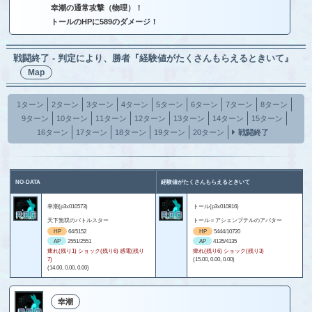
幸潮の通常攻撃（物理）！
トールのHPに589のダメージ！
戦闘終了 - 判定により、勝者『経験値がたくさんもらえるときいて』
Map
1ターン
2ターン
3ターン
4ターン
5ターン
6ターン
7ターン
8ターン
9ターン
10ターン
11ターン
12ターン
13ターン
14ターン
15ターン
16ターン
17ターン
18ターン
19ターン
20ターン
戦闘終了
NO-DATA
経験値がたくさんもらえるときいて
幸潮(p3x010573)
トール(p3x010816)
天下無双のバトルスター
トール＝アシェンプテルのアバター
HP
64/5152
HP
5444/10720
AP
2551/2551
AP
4135/4135
痺れ(残り1) ショック(残り6) 感電(残り
痺れ(残り6) ショック(残り3)
7)
(15.00, 0.00, 0.00)
(14.00, 0.00, 0.00)
幸潮