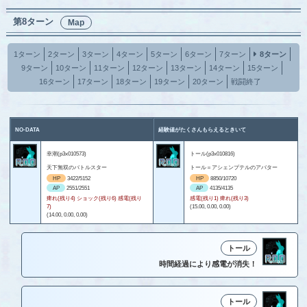
第8ターン
Map
1ターン
2ターン
3ターン
4ターン
5ターン
6ターン
7ターン
8ターン
9ターン
10ターン
11ターン
12ターン
13ターン
14ターン
15ターン
16ターン
17ターン
18ターン
19ターン
20ターン
戦闘終了
NO-DATA
経験値がたくさんもらえるときいて
幸潮(p3x010573)
トール(p3x010816)
天下無双のバトルスター
トール＝アシェンプテルのアバター
HP
3422/5152
HP
8850/10720
AP
2551/2551
AP
4135/4135
痺れ(残り4) ショック(残り6) 感電(残り
感電(残り1) 痺れ(残り3)
7)
(15.00, 0.00, 0.00)
(14.00, 0.00, 0.00)
トール
時間経過により感電が消失！
トール