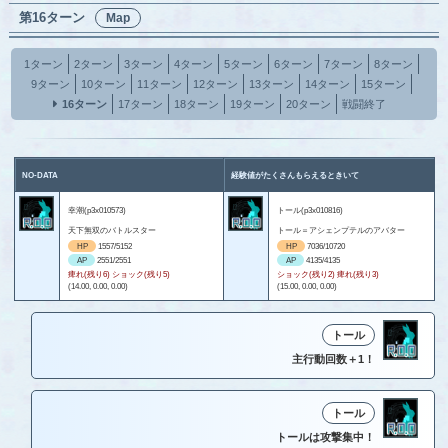
第16ターン
Map
1ターン
2ターン
3ターン
4ターン
5ターン
6ターン
7ターン
8ターン
9ターン
10ターン
11ターン
12ターン
13ターン
14ターン
15ターン
16ターン
17ターン
18ターン
19ターン
20ターン
戦闘終了
NO-DATA
経験値がたくさんもらえるときいて
幸潮(p3x010573)
トール(p3x010816)
天下無双のバトルスター
トール＝アシェンプテルのアバター
HP
1557/5152
HP
7036/10720
AP
2551/2551
AP
4135/4135
痺れ(残り6) ショック(残り5)
ショック(残り2) 痺れ(残り3)
(14.00, 0.00, 0.00)
(15.00, 0.00, 0.00)
トール
主行動回数＋1！
トール
トールは攻撃集中！