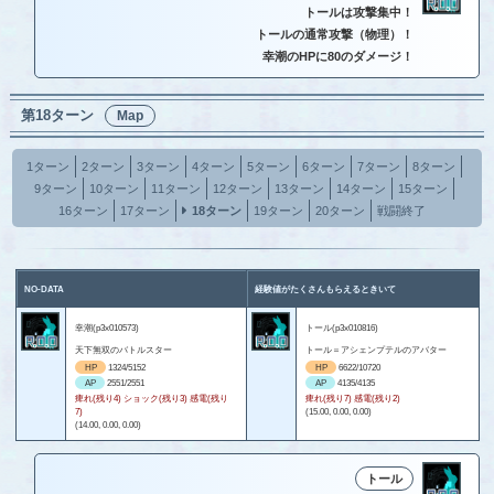
トールは攻撃集中！
トールの通常攻撃（物理）！
幸潮のHPに80のダメージ！
第18ターン
Map
1ターン
2ターン
3ターン
4ターン
5ターン
6ターン
7ターン
8ターン
9ターン
10ターン
11ターン
12ターン
13ターン
14ターン
15ターン
16ターン
17ターン
18ターン
19ターン
20ターン
戦闘終了
NO-DATA
経験値がたくさんもらえるときいて
幸潮(p3x010573)
トール(p3x010816)
天下無双のバトルスター
トール＝アシェンプテルのアバター
HP
1324/5152
HP
6622/10720
AP
2551/2551
AP
4135/4135
痺れ(残り4) ショック(残り3) 感電(残り
痺れ(残り7) 感電(残り2)
7)
(15.00, 0.00, 0.00)
(14.00, 0.00, 0.00)
トール