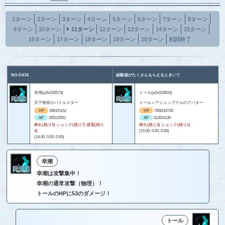
1ターン
2ターン
3ターン
4ターン
5ターン
6ターン
7ターン
8ターン
9ターン
10ターン
11ターン
12ターン
13ターン
14ターン
15ターン
16ターン
17ターン
18ターン
19ターン
20ターン
戦闘終了
NO-DATA
経験値がたくさんもらえるときいて
幸潮(p3x010573)
トール(p3x010816)
天下無双のバトルスター
トール＝アシェンプテルのアバター
HP
2891/5152
HP
7850/10720
AP
2551/2551
AP
4135/4135
痺れ(残り5) ショック(残り7) 感電(残り
痺れ(残り3) ショック(残り1)
4)
(15.00, 0.00, 0.00)
(14.00, 0.00, 0.00)
幸潮
幸潮は攻撃集中！
幸潮の通常攻撃（物理）！
トールのHPに53のダメージ！
トール