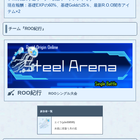
現在報酬：基礎EXPの60%、基礎Goldの25％、最新R.O.O闇市アイ
テム×2
チーム『ROO紀行』
ROO紀行
ROOシングル大会
参加者一覧
エイラ(p3x008595)
水底に揺蕩う月の花