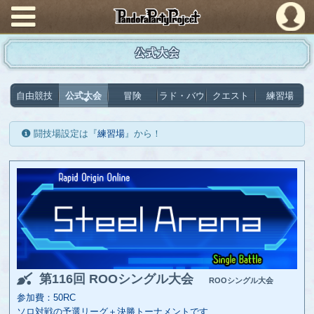
PandoraPartyProject
公式大会
自由競技
公式大会
冒険
ラド・バウ
クエスト
練習場
闘技場設定は『
練習場
』から！
第116回 ROOシングル大会
ROOシングル大会
参加費：50RC
ソロ対戦の予選リーグ＋決勝トーナメントです