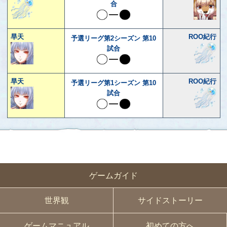
合
旱天
ROO紀行
予選リーグ第2シーズン 第10
試合
旱天
ROO紀行
予選リーグ第1シーズン 第10
試合
ゲームガイド
世界観
サイドストーリー
ゲームマニュアル
初めての方へ