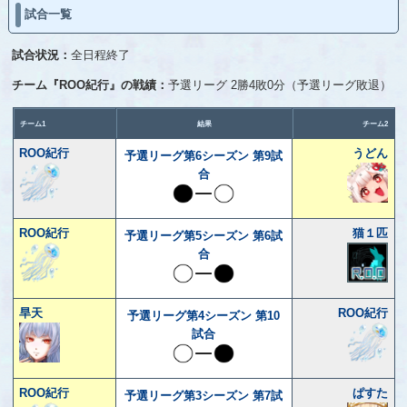
試合一覧
試合状況：
全日程終了
チーム『ROO紀行』の戦績：
予選リーグ 2勝4敗0分（予選リーグ敗退）
チーム1
結果
チーム2
ROO紀行
うどん
予選リーグ第6シーズン 第9試
合
ROO紀行
猫１匹
予選リーグ第5シーズン 第6試
合
旱天
ROO紀行
予選リーグ第4シーズン 第10
試合
ROO紀行
ぱすた
予選リーグ第3シーズン 第7試