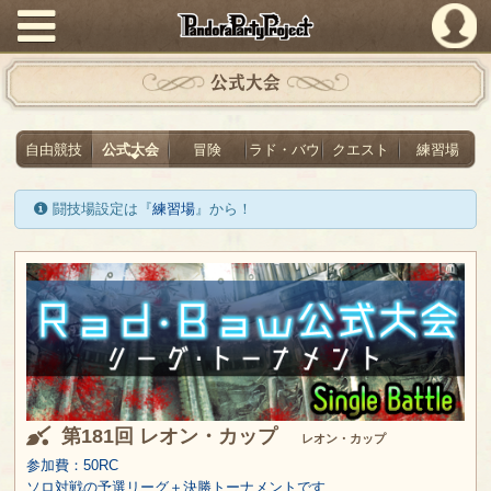
PandoraPartyProject
公式大会
自由競技
公式大会
冒険
ラド・バウ
クエスト
練習場
闘技場設定は『
練習場
』から！
第181回 レオン・カップ
レオン・カップ
参加費：50RC
ソロ対戦の予選リーグ＋決勝トーナメントです