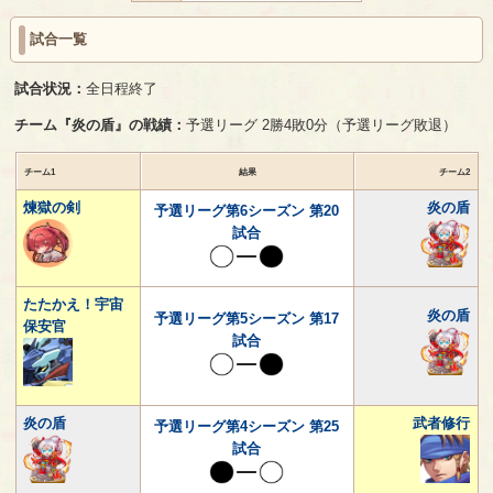
試合一覧
試合状況：
全日程終了
チーム『炎の盾』の戦績：
予選リーグ 2勝4敗0分（予選リーグ敗退）
チーム1
結果
チーム2
煉獄の剣
炎の盾
予選リーグ第6シーズン 第20
試合
たたかえ！宇宙
炎の盾
予選リーグ第5シーズン 第17
保安官
試合
炎の盾
武者修行
予選リーグ第4シーズン 第25
試合