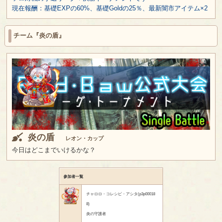
現在報酬：基礎EXPの60%、基礎Goldの25％、最新闇市アイテム×2
チーム『炎の盾』
炎の盾
レオン・カップ
今日はどこまでいけるかな？
参加者一覧
チャロロ・コレシピ・アシタ(p3p00018
8)
炎の守護者