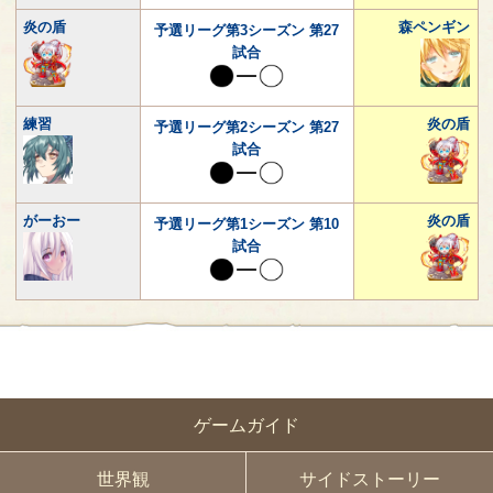
炎の盾
森ペンギン
予選リーグ第3シーズン 第27
試合
練習
炎の盾
予選リーグ第2シーズン 第27
試合
がーおー
炎の盾
予選リーグ第1シーズン 第10
試合
ゲームガイド
世界観
サイドストーリー