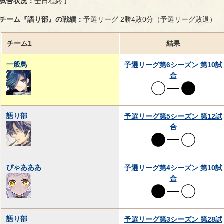
試合状況：
全日程終了
チーム『語り部』の戦績：
予選リーグ 2勝4敗0分（予選リーグ敗退）
チーム1
結果
一般鳥
予選リーグ第6シーズン 第10試
合
語り部
予選リーグ第5シーズン 第12試
合
ぴゃあああ
予選リーグ第4シーズン 第10試
合
語り部
予選リーグ第3シーズン 第28試