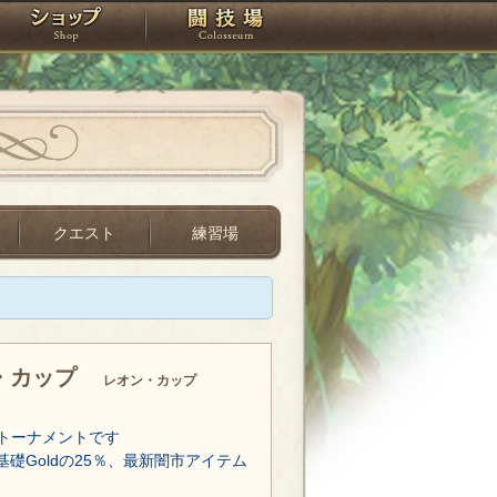
スタジオ
ショップ
闘技場
クエスト
練習場
・カップ
レオン・カップ
トーナメントです
基礎Goldの25％、最新闇市アイテム