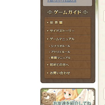
※ ID/パスワードを忘れた方
ア
ワ
ド
ー
レ
ド
ゲームガイド
ス
世界観
サイドストーリー
ゲームマニュアル
シナリオルール
アトリエルール
戦闘マニュアル
初めての方へ
お問い合わせ