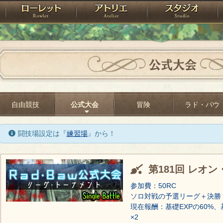
神殿
ローレット
アトリエ
raPartyProject
公式大会
自由競技
公式大会
冒険
ラド・バウ
闘技場設定は『
練習場
』から！
第181回 レオン
参加費：50RC
ソロ対戦の予選リーグ＋決勝
現在報酬：基礎EXPの60%、
×2