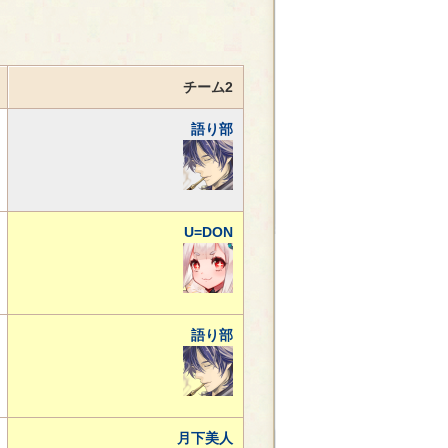
チーム2
語り部
U=DON
語り部
月下美人