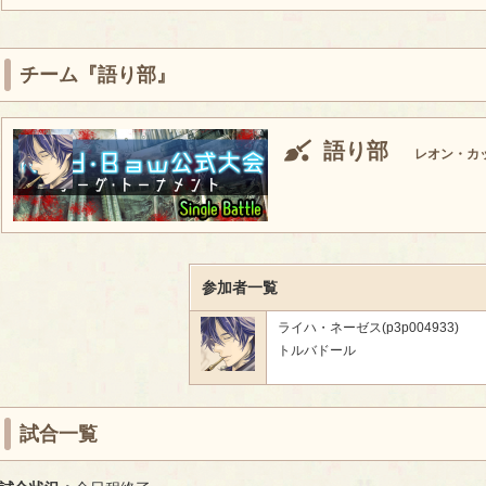
チーム『語り部』
語り部
レオン・カ
参加者一覧
ライハ・ネーゼス(p3p004933)
トルバドール
試合一覧