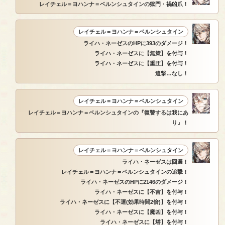
レイチェル＝ヨハンナ＝ベルンシュタインの獄門・禍凶爪！
レイチェル＝ヨハンナ＝ベルンシュタイン
ライハ・ネーゼスのHPに393のダメージ！
ライハ・ネーゼスに【無策】を付与！
ライハ・ネーゼスに【重圧】を付与！
追撃…なし！
レイチェル＝ヨハンナ＝ベルンシュタイン
レイチェル＝ヨハンナ＝ベルンシュタインの『復讐するは我にあ
り』！
レイチェル＝ヨハンナ＝ベルンシュタイン
ライハ・ネーゼスは回避！
レイチェル＝ヨハンナ＝ベルンシュタインの追撃！
ライハ・ネーゼスのHPに2146のダメージ！
ライハ・ネーゼスに【不吉】を付与！
ライハ・ネーゼスに【不運(効果時間2倍)】を付与！
ライハ・ネーゼスに【魔凶】を付与！
ライハ・ネーゼスに【塔】を付与！