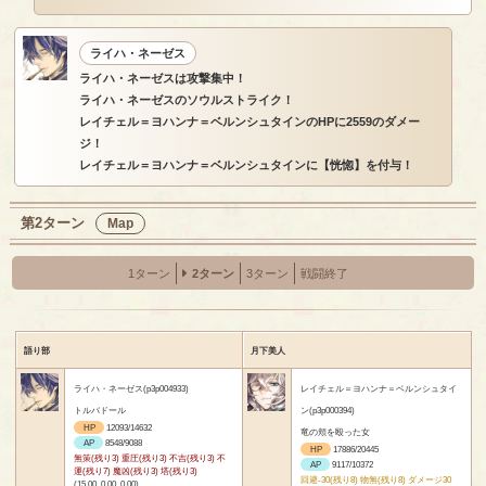
ライハ・ネーゼス
ライハ・ネーゼスは攻撃集中！
ライハ・ネーゼスのソウルストライク！
レイチェル＝ヨハンナ＝ベルンシュタインのHPに2559のダメー
ジ！
レイチェル＝ヨハンナ＝ベルンシュタインに【恍惚】を付与！
第2ターン
Map
1ターン
2ターン
3ターン
戦闘終了
語り部
月下美人
ライハ・ネーゼス(p3p004933)
レイチェル＝ヨハンナ＝ベルンシュタイ
トルバドール
ン(p3p000394)
HP
12093/14632
竜の頬を殴った女
AP
8548/9088
HP
17886/20445
無策(残り3) 重圧(残り3) 不吉(残り3) 不
AP
9117/10372
運(残り7) 魔凶(残り3) 塔(残り3)
回避-30(残り8) 物無(残り8) ダメージ30
(15.00, 0.00, 0.00)