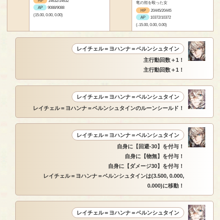
HP
14632/14632
竜の頬を殴った女
AP
9088/9088
HP
20445/20445
(15.00, 0.00, 0.00)
AP
10372/10372
(-15.00, 0.00, 0.00)
レイチェル＝ヨハンナ＝ベルンシュタイン
主行動回数＋1！
主行動回数＋1！
レイチェル＝ヨハンナ＝ベルンシュタイン
レイチェル＝ヨハンナ＝ベルンシュタインのルーンシールド！
レイチェル＝ヨハンナ＝ベルンシュタイン
自身に【回避-30】を付与！
自身に【物無】を付与！
自身に【ダメージ30】を付与！
レイチェル＝ヨハンナ＝ベルンシュタインは(3.500, 0.000,
0.000)に移動！
レイチェル＝ヨハンナ＝ベルンシュタイン