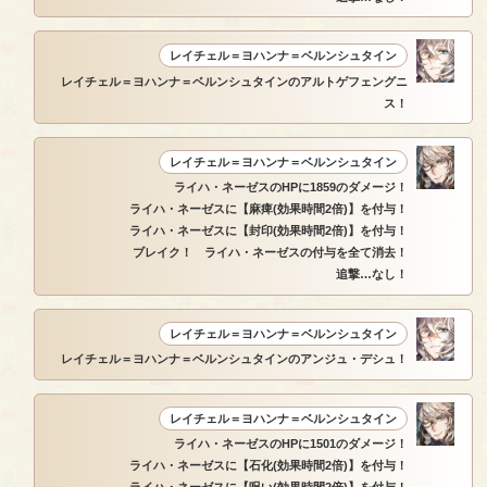
レイチェル＝ヨハンナ＝ベルンシュタイン
レイチェル＝ヨハンナ＝ベルンシュタインのアルトゲフェングニ
ス！
レイチェル＝ヨハンナ＝ベルンシュタイン
ライハ・ネーゼスのHPに1859のダメージ！
ライハ・ネーゼスに【麻痺(効果時間2倍)】を付与！
ライハ・ネーゼスに【封印(効果時間2倍)】を付与！
ブレイク！ ライハ・ネーゼスの付与を全て消去！
追撃…なし！
レイチェル＝ヨハンナ＝ベルンシュタイン
レイチェル＝ヨハンナ＝ベルンシュタインのアンジュ・デシュ！
レイチェル＝ヨハンナ＝ベルンシュタイン
ライハ・ネーゼスのHPに1501のダメージ！
ライハ・ネーゼスに【石化(効果時間2倍)】を付与！