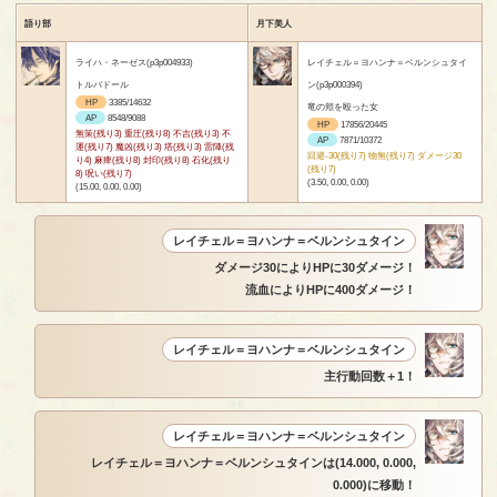
語り部
月下美人
ライハ・ネーゼス(p3p004933)
レイチェル＝ヨハンナ＝ベルンシュタイ
トルバドール
ン(p3p000394)
HP
3385/14632
竜の頬を殴った女
AP
8548/9088
HP
17856/20445
無策(残り3) 重圧(残り8) 不吉(残り3) 不
AP
7871/10372
運(残り7) 魔凶(残り3) 塔(残り3) 雷陣(残
回避-30(残り7) 物無(残り7) ダメージ30
り4) 麻痺(残り8) 封印(残り8) 石化(残り
(残り7)
8) 呪い(残り7)
(3.50, 0.00, 0.00)
(15.00, 0.00, 0.00)
レイチェル＝ヨハンナ＝ベルンシュタイン
ダメージ30によりHPに30ダメージ！
流血によりHPに400ダメージ！
レイチェル＝ヨハンナ＝ベルンシュタイン
主行動回数＋1！
レイチェル＝ヨハンナ＝ベルンシュタイン
レイチェル＝ヨハンナ＝ベルンシュタインは(14.000, 0.000,
0.000)に移動！