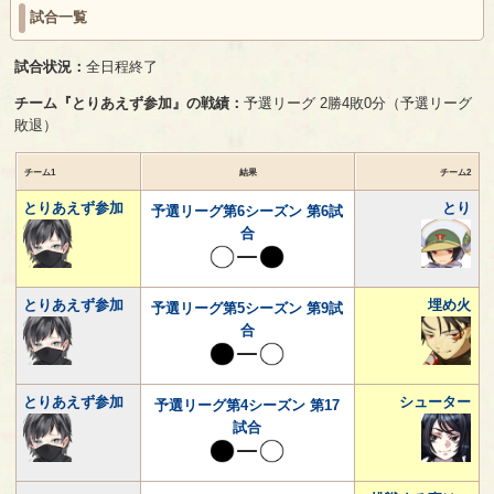
試合一覧
試合状況：
全日程終了
チーム『とりあえず参加』の戦績：
予選リーグ 2勝4敗0分（予選リーグ
敗退）
チーム1
結果
チーム2
とりあえず参加
とり
予選リーグ第6シーズン 第6試
合
とりあえず参加
埋め火
予選リーグ第5シーズン 第9試
合
とりあえず参加
シューター
予選リーグ第4シーズン 第17
試合