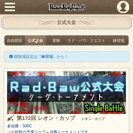
PandoraPartyProject
公式大会
自由競技
公式大会
冒険
ラド・バウ
クエスト
練習場
闘技場設定は『
練習場
』から！
第172回 レオン・カップ
レオン・カップ
参加費：50RC
ソロ対戦の予選リーグ＋決勝トーナメントです