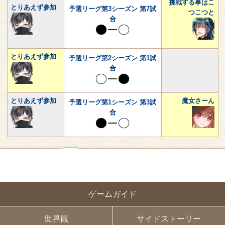
挑戦する事はこ
とりあえず参加
予選リーグ第3シーズン 第7試
つこつと
合
とりあえず参加
予選リーグ第2シーズン 第1試
合
-
とりあえず参加
魔女さーん
予選リーグ第1シーズン 第3試
合
ゲームガイド
世界観
サイドストーリー