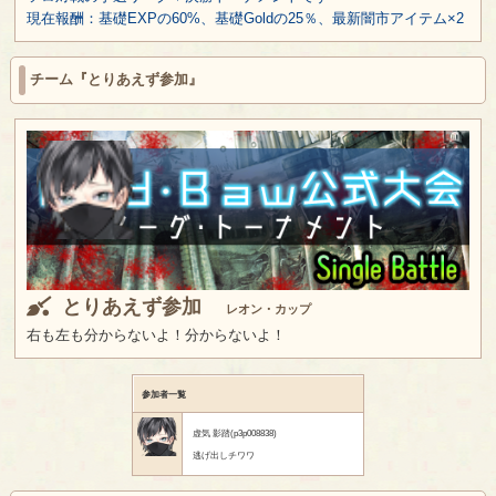
現在報酬：基礎EXPの60%、基礎Goldの25％、最新闇市アイテム×2
チーム『とりあえず参加』
とりあえず参加
レオン・カップ
右も左も分からないよ！分からないよ！
参加者一覧
虚気 影踏(p3p008838)
逃げ出しチワワ