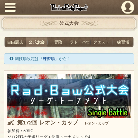
PandoraPartyProject
公式大会
自由競技
公式大会
冒険
ラド・バウ
クエスト
練習場
闘技場設定は『
練習場
』から！
第172回 レオン・カップ
レオン・カップ
参加費：50RC
ソロ対戦の予選リーグ＋決勝トーナメントです