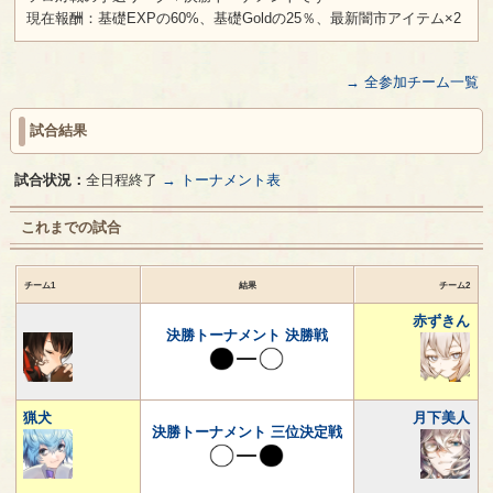
現在報酬：基礎EXPの60%、基礎Goldの25％、最新闇市アイテム×2
→ 全参加チーム一覧
試合結果
試合状況：
全日程終了
→ トーナメント表
これまでの試合
チーム1
結果
チーム2
赤ずきん
決勝トーナメント 決勝戦
猟犬
月下美人
決勝トーナメント 三位決定戦