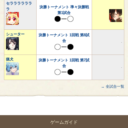
セララララララ
決勝トーナメント 準々決勝戦
ラ
第1試合
シューター
決勝トーナメント 1回戦 第8試
合
-
猟犬
決勝トーナメント 1回戦 第7試
合
-
→ 全試合一覧
ゲームガイド