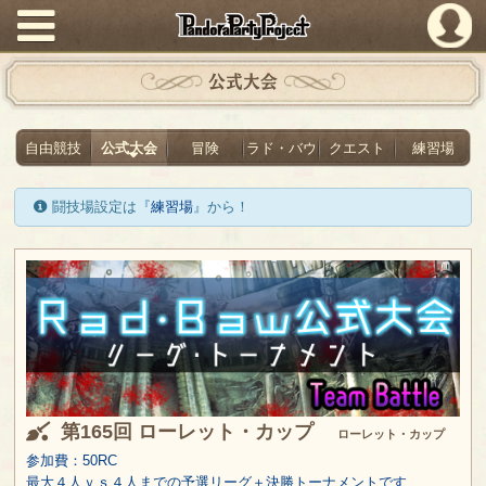
PandoraPartyProject
公式大会
自由競技
公式大会
冒険
ラド・バウ
クエスト
練習場
闘技場設定は『
練習場
』から！
第165回 ローレット・カップ
ローレット・カップ
参加費：50RC
最大４人ｖｓ４人までの予選リーグ＋決勝トーナメントです