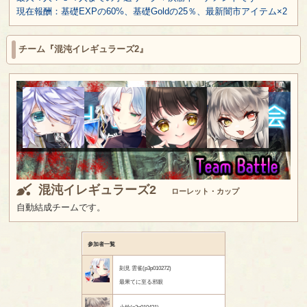
現在報酬：基礎EXPの60%、基礎Goldの25％、最新闇市アイテム×2
チーム『混沌イレギュラーズ2』
混沌イレギュラーズ2
ローレット・カップ
自動結成チームです。
参加者一覧
刻見 雲雀(p3p010272)
最果てに至る邪眼
小鈴(p3p010431)