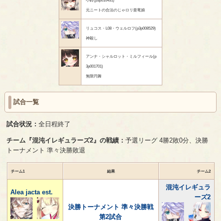
元ニートの合法のじゃロリ亜竜娘
リュコス・L08・ウェルロフ(p3p008529)
神殺し
アンナ・シャルロット・ミルフィール(p
3p001701)
無限円舞
試合一覧
試合状況：
全日程終了
チーム『混沌イレギュラーズ2』の戦績：
予選リーグ 4勝2敗0分、決勝
トーナメント 準々決勝敗退
チーム1
結果
チーム2
混沌イレギュラ
Alea jacta est.
ーズ2
決勝トーナメント 準々決勝戦
第2試合