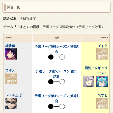
試合一覧
試合状況：
全日程終了
チーム『てすと』の戦績：
予選リーグ 3勝3敗0分（予選リーグ敗退）
チーム1
結果
チーム2
経験値
てすと
予選リーグ第6シーズン 第4試
合
混沌イレギュラ
てすと
予選リーグ第5シーズン 第11
ーズ11
試合
レベル上げ
てすと
予選リーグ第4シーズン 第4試
合