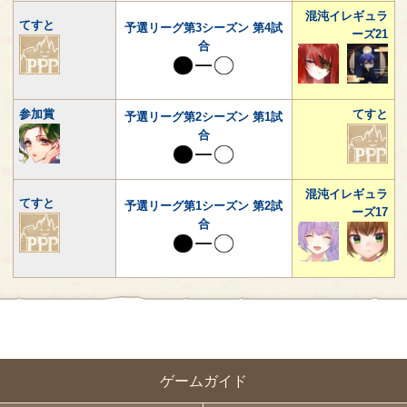
混沌イレギュラ
てすと
予選リーグ第3シーズン 第4試
ーズ21
合
参加賞
てすと
予選リーグ第2シーズン 第1試
合
混沌イレギュラ
てすと
予選リーグ第1シーズン 第2試
ーズ17
合
ゲームガイド