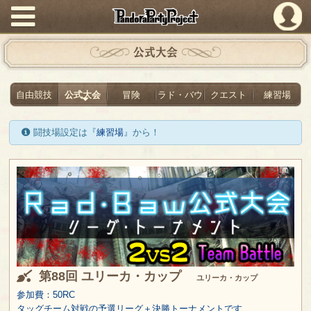
PandoraPartyProject
公式大会
自由競技
公式大会
冒険
ラド・バウ
クエスト
練習場
闘技場設定は『
練習場
』から！
第88回 ユリーカ・カップ
ユリーカ・カップ
参加費：50RC
タッグチーム対戦の予選リーグ＋決勝トーナメントです