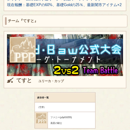
現在報酬：基礎EXPの60%、基礎Goldの25％、最新闇市アイテム×2
チーム『てすと』
てすと
ユリーカ・カップ
参加者一覧
（空席）
ファニー(p3p010255)
黒星の騎士