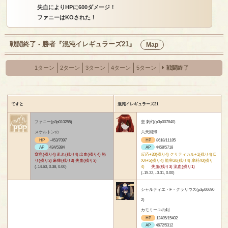
失血によりHPに600ダメージ！
ファニーはKOされた！
戦闘終了 - 勝者『混沌イレギュラーズ21』
Map
1ターン
2ターン
3ターン
4ターン
5ターン
戦闘終了
てすと
混沌イレギュラーズ21
ファニー(p3p010255)
皇 刺幻(p3p007840)
スケルトンの
六天回帰
HP
-453/7097
HP
8618/11185
AP
434/5384
AP
4458/5718
窒息(残り4) 乱れ(残り4) 出血(残り4) 怒
反応+30(残り4) クリティカル+1(残り4) E
り(残り3) 麻痺(残り3) 失血(残り3)
XA+5(残り4) 能率20(残り4) 摩耗40(残り
(-14.60, 0.38, 0.00)
4)
失血(残り3) 流血(残り1)
(-15.32, -0.31, 0.00)
シャルティエ・F・クラリウス(p3p00690
2)
カモミーユの剣
HP
12485/15402
AP
4672/5312