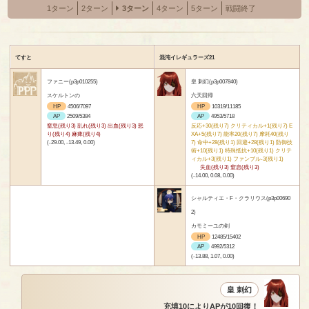
1ターン
2ターン
3ターン
4ターン
5ターン
戦闘終了
てすと
混沌イレギュラーズ21
ファニー(p3p010255)
皇 刺幻(p3p007840)
スケルトンの
六天回帰
HP
4506/7097
HP
10319/11185
AP
2509/5384
AP
4953/5718
窒息(残り3) 乱れ(残り3) 出血(残り3) 怒
反応+30(残り7) クリティカル+1(残り7) E
り(残り4) 麻痺(残り4)
XA+5(残り7) 能率20(残り7) 摩耗40(残り
(-29.00, -13.49, 0.00)
7) 命中+28(残り1) 回避+28(残り1) 防御技
術+10(残り1) 特殊抵抗+10(残り1) クリテ
ィカル+3(残り1) ファンブル-3(残り1)
失血(残り3) 窒息(残り3)
(-14.00, 0.08, 0.00)
シャルティエ・F・クラリウス(p3p00690
2)
カモミーユの剣
HP
12485/15402
AP
4992/5312
(-13.88, 1.07, 0.00)
皇 刺幻
充填10によりAPが10回復！