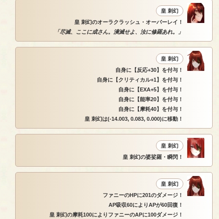
皇 刺幻
皇 刺幻のオーラクラッシュ・オーバーレイ！
「尽滅、ここに成さん。潰滅せよ、汝に修羅あれ。」
皇 刺幻
自身に【反応+30】を付与！
自身に【クリティカル+1】を付与！
自身に【EXA+5】を付与！
自身に【能率20】を付与！
自身に【摩耗40】を付与！
皇 刺幻は(-14.003, 0.083, 0.000)に移動！
皇 刺幻
皇 刺幻の婆娑羅・瞬閃！
皇 刺幻
ファニーのHPに201のダメージ！
AP吸収60によりAPが60回復！
皇 刺幻の摩耗100によりファニーのAPに100ダメージ！