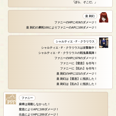
「ほら、そこだ。」
皇 刺幻
ファニーのHPに419のダメージ！
皇 刺幻の摩耗100によりファニーのAPに100ダメージ！
シャルティエ・F・クラリウス
シャルティエ・F・クラリウスは攻撃集中！
シャルティエ・F・クラリウスの戦鬼暴風陣！
ファニーのHPに679のダメージ！
ファニーに【窒息】を付与！
ファニーに【乱れ】を付与！
皇 刺幻のHPに121のダメージ！
皇 刺幻は【窒息】に抵抗した！
皇 刺幻は【乱れ】に抵抗した！
ファニー
麻痺は発動しなかった！
窒息によりAPに100ダメージ！
出血によりHPに200ダメージ！