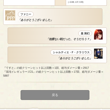
(-13.88, 1.07, 0.00)
ファニー
「ありがとうございました」
皇 刺幻
「他愛ない戦だった、そうだろう？」
シャルティエ・F・クラリウス
「ありがとうございました」
『てすと』の総クリーンヒット以上回数＝1回、総与ダメージ量＝2917
『混沌イレギュラーズ21』の総クリーンヒット以上回数＝17回、総与ダメージ量＝
5887
戻る