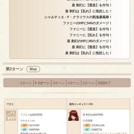
皇 刺幻に【窒息】を付与！
皇 刺幻は【乱れ】に抵抗した！
シャルティエ・F・クラリウスの戦鬼暴風陣！
ファニーのHPに545のダメージ！
ファニーに【窒息】を付与！
ファニーに【乱れ】を付与！
皇 刺幻のHPに80のダメージ！
皇 刺幻に【窒息】を付与！
皇 刺幻は【乱れ】に抵抗した！
第2ターン
Map
1ターン
2ターン
3ターン
4ターン
5ターン
戦闘終了
てすと
混沌イレギュラーズ21
ファニー(p3p010255)
皇 刺幻(p3p007840)
スケルトンの
六天回帰
HP
5672/7097
HP
10729/11185
AP
4409/5384
AP
5188/5718
窒息(残り4) 乱れ(残り4)
反応+30(残り8) クリティカル+1(残り8) E