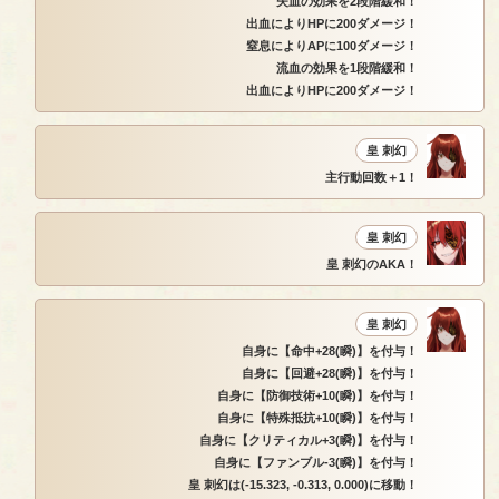
失血の効果を2段階緩和！
出血によりHPに200ダメージ！
窒息によりAPに100ダメージ！
流血の効果を1段階緩和！
出血によりHPに200ダメージ！
皇 刺幻
主行動回数＋1！
皇 刺幻
皇 刺幻のAKA！
皇 刺幻
自身に【命中+28(瞬)】を付与！
自身に【回避+28(瞬)】を付与！
自身に【防御技術+10(瞬)】を付与！
自身に【特殊抵抗+10(瞬)】を付与！
自身に【クリティカル+3(瞬)】を付与！
自身に【ファンブル-3(瞬)】を付与！
皇 刺幻は(-15.323, -0.313, 0.000)に移動！