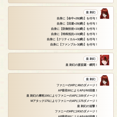
皇 刺幻
自身に【命中+28(瞬)】を付与！
自身に【回避+28(瞬)】を付与！
自身に【防御技術+10(瞬)】を付与！
自身に【特殊抵抗+10(瞬)】を付与！
自身に【クリティカル+3(瞬)】を付与！
自身に【ファンブル-3(瞬)】を付与！
皇 刺幻
皇 刺幻の婆娑羅・瞬閃！
皇 刺幻
ファニーのHPに48のダメージ！
AP吸収60によりAPが60回復！
皇 刺幻の摩耗100によりファニーのAPに100ダメージ！
Mアタック175によりファニーのAPに175ダメージ！
皇 刺幻の追撃！
ファニーのHPに243のダメージ！
AP吸収60によりAPが60回復！