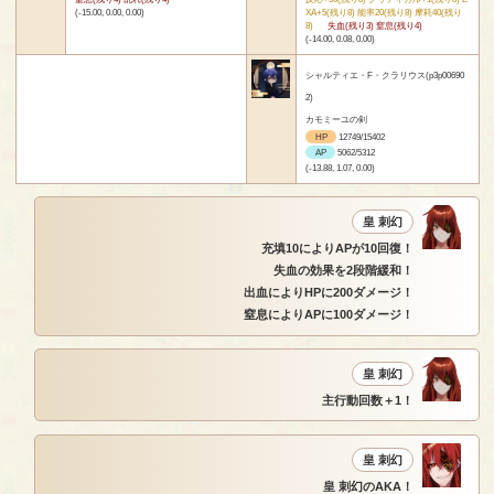
(-15.00, 0.00, 0.00)
XA+5(残り8) 能率20(残り8) 摩耗40(残り
8)
失血(残り3) 窒息(残り4)
(-14.00, 0.08, 0.00)
シャルティエ・F・クラリウス(p3p00690
2)
カモミーユの剣
HP
12749/15402
AP
5062/5312
(-13.88, 1.07, 0.00)
皇 刺幻
充填10によりAPが10回復！
失血の効果を2段階緩和！
出血によりHPに200ダメージ！
窒息によりAPに100ダメージ！
皇 刺幻
主行動回数＋1！
皇 刺幻
皇 刺幻のAKA！