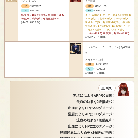
スケルトンの
六天回帰
HP
1976/7097
HP
9139/11185
AP
834/5384
AP
4548/5718
窒息(残り1) 乱れ(残り1) 出血(残り2) 怒
反応+30(残り5) クリティカル+1(残り5) E
り(残り3) 麻痺(残り3) 失血(残り3)
XA+5(残り5) 能率20(残り5) 摩耗40(残り
(-14.60, 0.38, 0.00)
5) 命中+28(残り1) 回避+28(残り1) 防御技
術+10(残り1) 特殊抵抗+10(残り1) クリテ
ィカル+3(残り1) ファンブル-3(残り1)
失血(残り3) 窒息(残り1) 流血(残り2)
(-15.32, -0.31, 0.00)
シャルティエ・F・クラリウス(p3p00690
2)
カモミーユの剣
HP
12485/15402
AP
4797/5312
(-13.88, 1.07, 0.00)
皇 刺幻
充填10によりAPが10回復！
失血の効果を2段階緩和！
出血によりHPに200ダメージ！
窒息によりAPに100ダメージ！
流血の効果を1段階緩和！
出血によりHPに200ダメージ！
時間経過により命中+28(瞬)が消失！