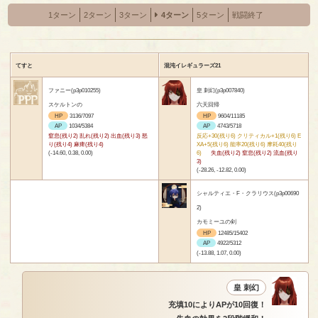
1ターン
2ターン
3ターン
4ターン
5ターン
戦闘終了
てすと
混沌イレギュラーズ21
ファニー(p3p010255)
皇 刺幻(p3p007840)
スケルトンの
六天回帰
HP
3136/7097
HP
9604/11185
AP
1034/5384
AP
4743/5718
窒息(残り2) 乱れ(残り2) 出血(残り3) 怒
反応+30(残り6) クリティカル+1(残り6) E
り(残り4) 麻痺(残り4)
XA+5(残り6) 能率20(残り6) 摩耗40(残り
(-14.60, 0.38, 0.00)
6)
失血(残り2) 窒息(残り2) 流血(残り
3)
(-28.26, -12.82, 0.00)
シャルティエ・F・クラリウス(p3p00690
2)
カモミーユの剣
HP
12485/15402
AP
4922/5312
(-13.88, 1.07, 0.00)
皇 刺幻
充填10によりAPが10回復！