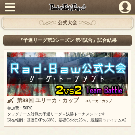
PandoraPartyProject
公式大会
『予選リーグ第3シーズン 第4試合』試合結果
第88回 ユリーカ・カップ
ユリーカ・カップ
参加費：50RC
タッグチーム対戦の予選リーグ＋決勝トーナメントです
現在報酬：基礎EXPの60%、基礎Goldの25％、最新闇市アイテム×2