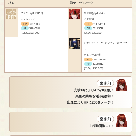
てすと
混沌イレギュラーズ21
ファニー(p3p010255)
皇 刺幻(p3p007840)
スケルトンの
六天回帰
HP
7097/7097
HP
11185/11185
AP
5384/5384
AP
5718/5718
(-15.00, 0.00, 0.00)
(15.00, 2.50, 0.00)
シャルティエ・F・クラリウス(p3p00690
2)
カモミーユの剣
HP
15402/15402
AP
5312/5312
(15.00, -2.50, 0.00)
皇 刺幻
充填10によりAPが0回復！
失血の効果を2段階緩和！
出血によりHPに200ダメージ！
皇 刺幻
主行動回数＋1！