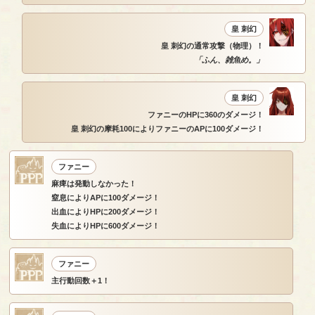
皇 刺幻
皇 刺幻の通常攻撃（物理）！
「ふん、雑魚め。」
皇 刺幻
ファニーのHPに360のダメージ！
皇 刺幻の摩耗100によりファニーのAPに100ダメージ！
ファニー
麻痺は発動しなかった！
窒息によりAPに100ダメージ！
出血によりHPに200ダメージ！
失血によりHPに600ダメージ！
ファニー
主行動回数＋1！