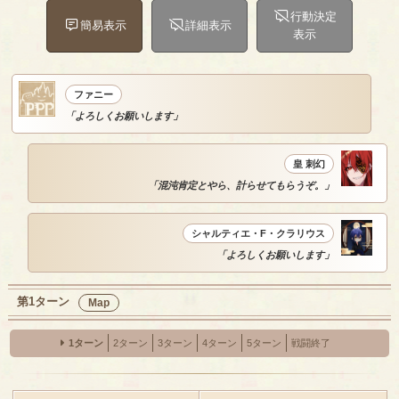
行動決定
簡易表示
詳細表示
表示
ファニー
「よろしくお願いします」
皇 刺幻
「混沌肯定とやら、計らせてもらうぞ。」
シャルティエ・F・クラリウス
「よろしくお願いします」
第1ターン
Map
1ターン
2ターン
3ターン
4ターン
5ターン
戦闘終了