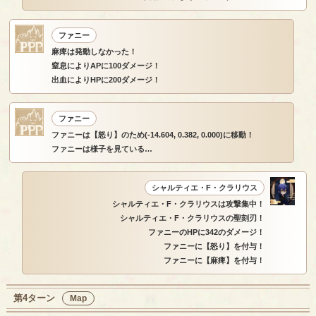
ファニー
麻痺は発動しなかった！
窒息によりAPに100ダメージ！
出血によりHPに200ダメージ！
ファニー
ファニーは【怒り】のため(-14.604, 0.382, 0.000)に移動！
ファニーは様子を見ている…
シャルティエ・F・クラリウス
シャルティエ・F・クラリウスは攻撃集中！
シャルティエ・F・クラリウスの聖刻刃！
ファニーのHPに342のダメージ！
ファニーに【怒り】を付与！
ファニーに【麻痺】を付与！
第4ターン
Map