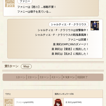
ファニー
ファニーは【怒り】…移動不要！
ファニーは様子を見ている…
シャルティエ・F・クラリウス
シャルティエ・F・クラリウスは攻撃集中！
シャルティエ・F・クラリウスの戦鬼暴風陣！
ファニーは回避！
皇 刺幻のHPに65のダメージ！
皇 刺幻は【窒息】に抵抗した！
皇 刺幻は【乱れ】に抵抗した！
第5ターン
Map
1ターン
2ターン
3ターン
4ターン
5ターン
戦闘終了
てすと
混沌イレギュラーズ21
ファニー(p3p010255)
皇 刺幻(p3p007840)