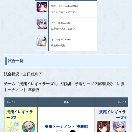
指差・ヨシカ(p3x009033)
プリンセスセレナーデ
カイト(p3x007128)
結界師のひとりしばい
イズル(p3x008599)
夜告鳥の幻影
試合一覧
試合状況：
全日程終了
チーム『混沌イレギュラーズ4』の戦績：
予選リーグ 3勝3敗0分、決勝
トーナメント 準優勝
チーム1
結果
チーム2
混沌イレギュラ
混沌イレギュラ
ーズ2
ーズ4
決勝トーナメント 決勝戦