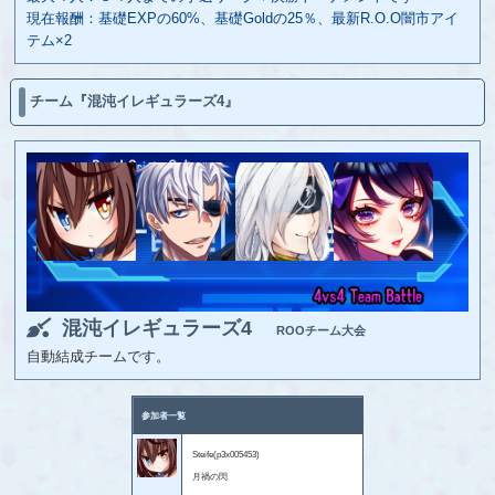
現在報酬：基礎EXPの60%、基礎Goldの25％、最新R.O.O闇市アイ
テム×2
チーム『混沌イレギュラーズ4』
混沌イレギュラーズ4
ROOチーム大会
自動結成チームです。
参加者一覧
Steife(p3x005453)
月禍の閃