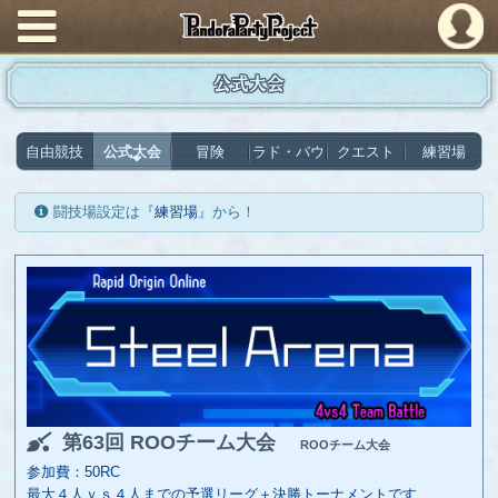
PandoraPartyProject
公式大会
自由競技
公式大会
冒険
ラド・バウ
クエスト
練習場
闘技場設定は『
練習場
』から！
第63回 ROOチーム大会
ROOチーム大会
参加費：50RC
最大４人ｖｓ４人までの予選リーグ＋決勝トーナメントです