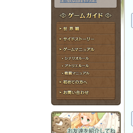
※ ID/パスワードを忘れた方
ア
ワ
ド
ー
レ
ド
ゲームガイド
ス
世界観
サイドストーリー
ゲームマニュアル
シナリオルール
アトリエルール
戦闘マニュアル
初めての方へ
お問い合わせ