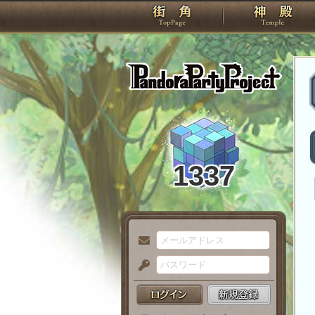
TOP
Pando
1337
メ
ー
パ
ル
ス