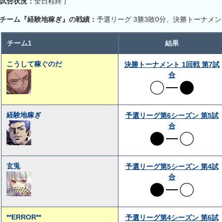
試合状況：
全日程終了
チーム『経験地稼ぎ』の戦績：
予選リーグ 3勝3敗0分、決勝トーナメン
チーム1
結果
こうして稼ぐのだ
決勝トーナメント 1回戦 第7試
合
経験地稼ぎ
予選リーグ第6シーズン 第5試
合
玄兎
予選リーグ第5シーズン 第4試
合
**ERROR**
予選リーグ第4シーズン 第6試