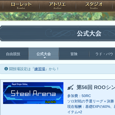
神殿
ローレット
アトリエ
raPartyProject
公式大会
自由競技
公式大会
冒険
ラド・バウ
闘技場設定は『
練習場
』から！
第56回 ROOシ
参加費：50RC
ソロ対戦の予選リーグ＋決勝
現在報酬：基礎EXPの60%、基
イテム×2