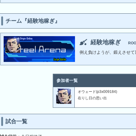
チーム『経験地稼ぎ』
経験地稼ぎ
RO
例え負けようが、鍛えさせて
参加者一覧
オウェード(p3x009184)
在りし日の思い出
試合一覧