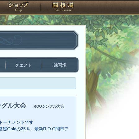
スタジオ
ショップ
闘技場
クエスト
練習場
ングル大会
ROOシングル大会
トーナメントです
礎Goldの25％、最新R.O.O闇市ア