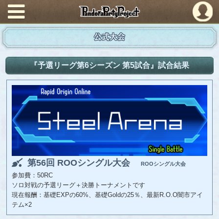
PandoraPartyProject
公式大会
『予選リーグ第6シーズン 第5試合』試合結果
第56回 ROOシングル大会
ROOシングル大会
参加費：50RC
ソロ対戦の予選リーグ＋決勝トーナメントです
現在報酬：基礎EXPの60%、基礎Goldの25％、最新R.O.O闇市アイ
テム×2