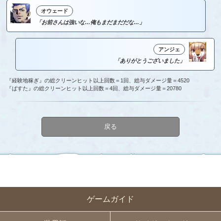
オウェード
「お前さんは強いな…俺もまだまだだな…」
アンジェ
「ありがとうございました」
『経験地稼ぎ』の総クリーンヒット以上回数＝1回、総与ダメージ量＝4520
『ぱすた』の総クリーンヒット以上回数＝4回、総与ダメージ量＝20780
戻る
ゲームガイド