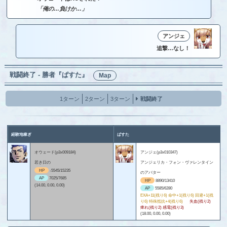
「俺の…負けか…」
アンジェ
追撃…なし！
戦闘終了 - 勝者『ぱすた』
Map
1ターン
2ターン
3ターン
戦闘終了
経験地稼ぎ
ぱすた
オウェード(p3x009184)
アンジェ(p3x010347)
若き日の
アンジェリカ・フォン・ヴァレンタイン
HP
-5545/15235
のアバター
AP
7025/7685
HP
8890/13410
(14.00, 0.00, 0.00)
AP
5585/6280
EXA+11(残り6) 命中+1(残り6) 回避+1(残
り6) 特殊抵抗+4(残り6)
失血(残り2)
痺れ(残り2) 感電(残り3)
(18.00, 0.00, 0.00)