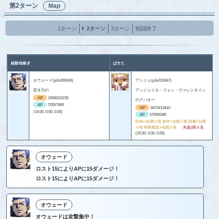
第2ターン
Map
1ターン
2ターン
3ターン
戦闘終了
経験地稼ぎ
ぱすた
オウェード(p3x009184)
アンジェ(p3x010347)
若き日の
アンジェリカ・フォン・ヴァレンタイン
HP
10093/15235
のアバター
AP
7255/7685
HP
11074/13410
(14.00, 0.00, 0.00)
AP
5705/6280
EXA+11(残り8) 命中+1(残り8) 回避+1(残
り8) 特殊抵抗+4(残り8)
失血(残り3)
(15.00, 0.00, 0.00)
オウェード
ロスト15によりAPに15ダメージ！
ロスト15によりAPに15ダメージ！
オウェード
オウェードは攻撃集中！