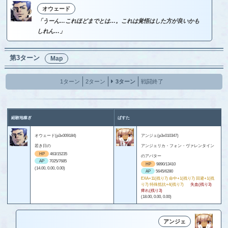
オウェード
「うーん…これほどまでとは…。これは覚悟はした方が良いかも
しれん…」
第3ターン
Map
1ターン
2ターン
3ターン
戦闘終了
経験地稼ぎ
ぱすた
オウェード(p3x009184)
アンジェ(p3x010347)
若き日の
アンジェリカ・フォン・ヴァレンタイン
HP
463/15235
のアバター
AP
7025/7685
HP
9890/13410
(14.00, 0.00, 0.00)
AP
5645/6280
EXA+11(残り7) 命中+1(残り7) 回避+1(残
り7) 特殊抵抗+4(残り7)
失血(残り3)
痺れ(残り3)
(18.00, 0.00, 0.00)
アンジェ