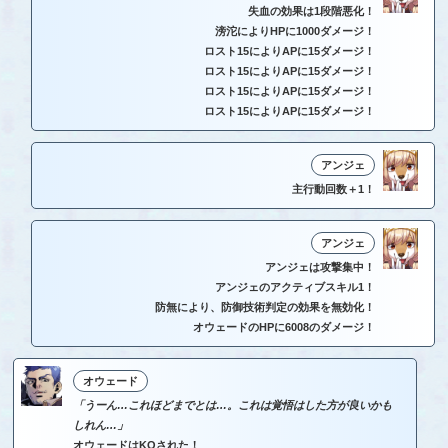
失血の効果は1段階悪化！
滂沱によりHPに1000ダメージ！
ロスト15によりAPに15ダメージ！
ロスト15によりAPに15ダメージ！
ロスト15によりAPに15ダメージ！
ロスト15によりAPに15ダメージ！
アンジェ
主行動回数＋1！
アンジェ
アンジェは攻撃集中！
アンジェのアクティブスキル1！
防無により、防御技術判定の効果を無効化！
オウェードのHPに6008のダメージ！
オウェード
「うーん…これほどまでとは…。これは覚悟はした方が良いかも
しれん…」
オウェードはKOされた！