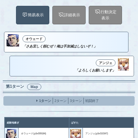
行動決定
簡易表示
詳細表示
表示
オウェード
「さあ宜しく頼むぜ！俺は手加減はしないぞ！」
アンジェ
「よろしくお願いします」
第1ターン
Map
1ターン
2ターン
3ターン
戦闘終了
経験地稼ぎ
ぱすた
オウェード(p3x009184)
アンジェ(p3x010347)