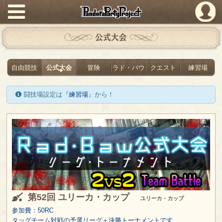
PandoraPartyProject
公式大会
自由競技
公式大会
冒険
ラド・バウ
クエスト
練習場
闘技場設定は『
練習場
』から！
第52回 ユリーカ・カップ
ユリーカ・カップ
参加費：50RC
タッグチーム対戦の予選リーグ＋決勝トーナメントです