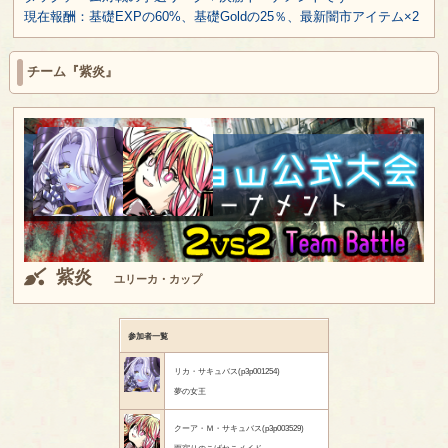
現在報酬：基礎EXPの60%、基礎Goldの25％、最新闇市アイテム×2
チーム『紫炎』
紫炎
ユリーカ・カップ
参加者一覧
リカ・サキュバス(p3p001254)
夢の女王
クーア・Ｍ・サキュバス(p3p003529)
雨宿りのこげねこメイド