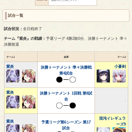
試合一覧
試合状況：
全日程終了
チーム『紫炎』の戦績：
予選リーグ 4勝2敗0分、決勝トーナメント 準々
決勝敗退
チーム1
結果
チーム2
紫炎
小蒼剣
決勝トーナメント 準々決勝戦
第4試合
紫炎
決勝トーナメント 1回戦 第8試
合
-
混沌イレギュラ
紫炎
予選リーグ第6シーズン 第17
ーズ9
試合