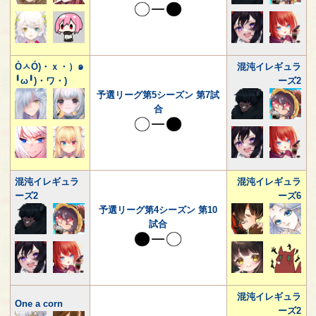
ÒㅅÓ)・ｘ・）๑
混沌イレギュラ
╹ω╹)・ワ・)
ーズ2
予選リーグ第5シーズン 第7試
合
混沌イレギュラ
混沌イレギュラ
ーズ2
ーズ6
予選リーグ第4シーズン 第10
試合
混沌イレギュラ
One a corn
ーズ2