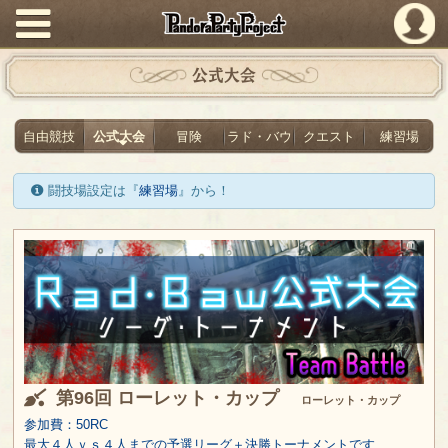
PandoraPartyProject
公式大会
自由競技
公式大会
冒険
ラド・バウ
クエスト
練習場
闘技場設定は『
練習場
』から！
第96回 ローレット・カップ
ローレット・カップ
参加費：50RC
最大４人ｖｓ４人までの予選リーグ＋決勝トーナメントです