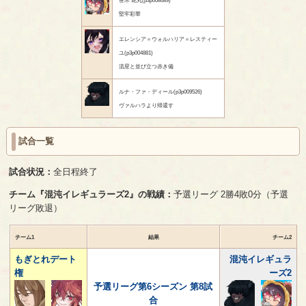
堅牢彩華
エレンシア＝ウォルハリア＝レスティー
ユ(p3p004881)
流星と並び立つ赤き備
ルナ・ファ・ディール(p3p009526)
ヴァルハラより帰還す
試合一覧
試合状況：
全日程終了
チーム『混沌イレギュラーズ2』の戦績：
予選リーグ 2勝4敗0分（予選
リーグ敗退）
チーム1
結果
チーム2
もぎとれデート
混沌イレギュラ
権
ーズ2
予選リーグ第6シーズン 第8試
合