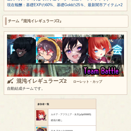
現在報酬：基礎EXPの60%、基礎Goldの25％、最新闇市アイテム×2
チーム『混沌イレギュラーズ2』
混沌イレギュラーズ2
ローレット・カップ
自動結成チームです。
参加者一覧
ルチア・アフラニア・水月(p3p006865)
鏡花の癒し
笹木 花丸(p3p008689)