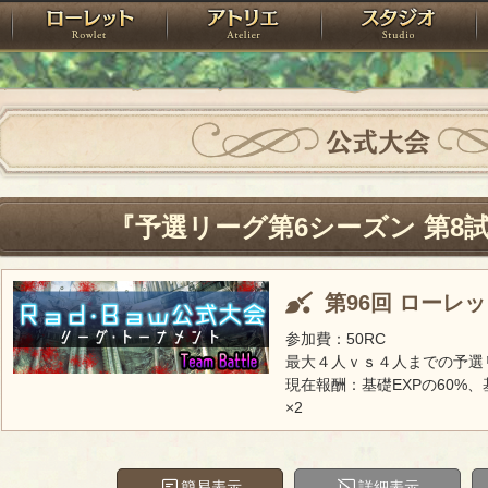
神殿
ローレット
アトリエ
raPartyProject
公式大会
『予選リーグ第6シーズン 第8
第96回 ローレ
参加費：50RC
最大４人ｖｓ４人までの予選
現在報酬：基礎EXPの60%、
×2
簡易表示
詳細表示