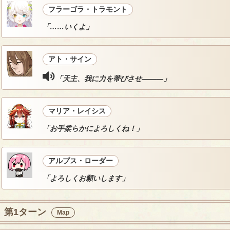
フラーゴラ・トラモント
「……いくよ」
アト・サイン
「天主、我に力を帯びさせ―――」
マリア・レイシス
「お手柔らかによろしくね！」
アルプス・ローダー
「よろしくお願いします」
第1ターン
Map