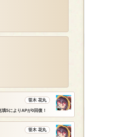
笹木 花丸
充填5によりAPが0回復！
笹木 花丸