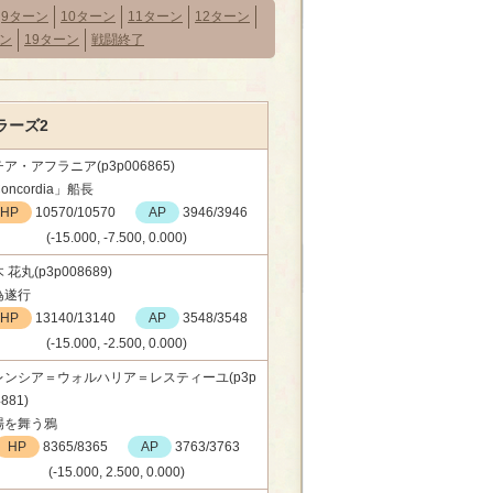
9ターン
10ターン
11ターン
12ターン
ーン
19ターン
戦闘終了
ラーズ2
ア・アフラニア(p3p006865)
oncordia」船長
HP
10570/10570
AP
3946/3946
(-15.000, -7.500, 0.000)
 花丸(p3p008689)
為遂行
HP
13140/13140
AP
3548/3548
(-15.000, -2.500, 0.000)
レンシア＝ウォルハリア＝レスティーユ(p3p
881)
場を舞う鴉
HP
8365/8365
AP
3763/3763
(-15.000, 2.500, 0.000)