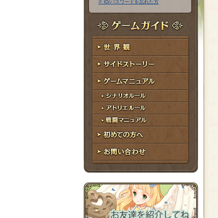
※ ID/パスワードを忘れた方
ア
ワ
ド
ー
レ
ド
ゲームガイド
ス
世界観
サイドストーリー
ゲームマニュアル
シナリオルール
アトリエルール
戦闘マニュアル
初めての方へ
お問い合わせ