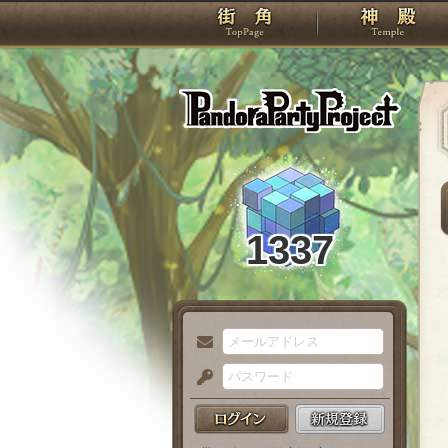
TOP
Pando
1337
メ
ー
パ
ル
ス