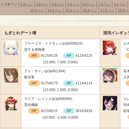
1ターン
2ターン
3ターン
4ターン
5ターン
6ターン
7ターン
8ターン
13ターン
14ターン
15ターン
16ターン
17ターン
18タ
もぎとれデート権
混沌イレギュ
フラーゴラ・トラモント(p3p008825)
ルチ
恋する探険家
「C
HP
9125/9125
AP
4125/4125
(15.000, 7.500, 0.000)
アト・サイン(p3p001394)
笹木
観光客
人
HP
9175/9175
AP
4114/4114
(15.000, 2.500, 0.000)
マリア・レイシス(p3p006685)
エ
雷光殲姫
004
HP
8215/8215
AP
3816/3816
戦
(15.000, -2.500, 0.000)