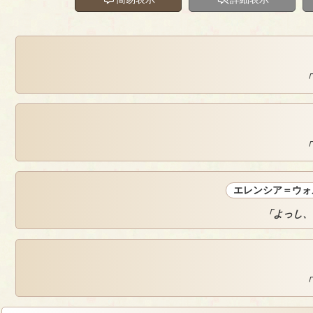
「
「
エレンシア＝ウォ
「よっし、
「