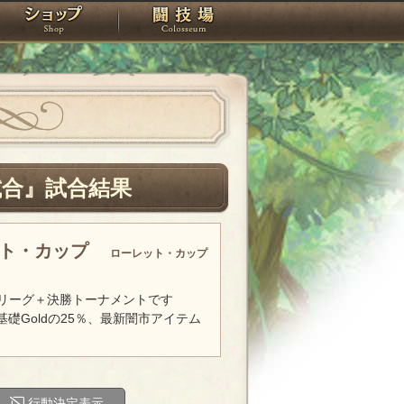
スタジオ
ショップ
闘技場
試合』試合結果
ット・カップ
ローレット・カップ
リーグ＋決勝トーナメントです
基礎Goldの25％、最新闇市アイテム
行動決定表示