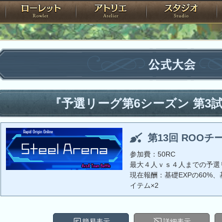
神殿
ローレット
アトリエ
raPartyProject
公式大会
『予選リーグ第6シーズン 第3
第13回 ROOチ
参加費：50RC
最大４人ｖｓ４人までの予選
現在報酬：基礎EXPの60%、基
イテム×2
簡易表示
詳細表示