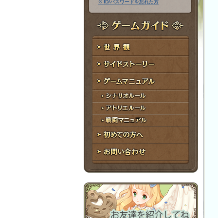
※ ID/パスワードを忘れた方
ア
ワ
ド
ー
レ
ド
ゲームガイド
ス
世界観
サイドストーリー
ゲームマニュアル
シナリオルール
アトリエルール
戦闘マニュアル
初めての方へ
お問い合わせ