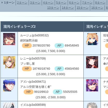
1ターン
2ターン
3ターン
4ターン
5ターン
6ターン
7ターン
8ターン
13ターン
14ターン
15ターン
16ターン
混沌イレギュラーズ2
混沌イレギュ
ルージュ(p3x009532)
現場
絶対妹黙示録
ご
HP
20780/20780
AP
6945/6945
(15.000, 7.500, 0.000)
レニー(p3x005709)
アカ
ブッ壊し屋
傘
HP
18740/18740
AP
4560/4560
(15.000, 2.500, 0.000)
アズハ(p3x009471)
ナナ
アルコ空団“路を聴く者”
マ
HP
9910/9910
AP
5505/5505
(15.000, -2.500, 0.000)
イズル(p3x008599)
イデ