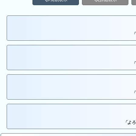
「
「
「
「よろ