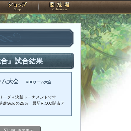
スタジオ
ショップ
闘技場
試合』試合結果
ーム大会
ROOチーム大会
リーグ＋決勝トーナメントです
礎Goldの25％、最新R.O.O闇市ア
行動決定表示