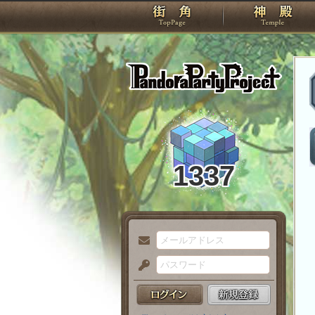
TOP
Pando
1337
メ
ー
パ
ル
ス