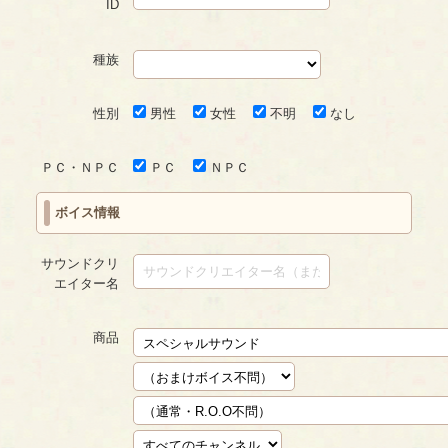
ID
種族
性別
男性
女性
不明
なし
ＰＣ・ＮＰＣ
ＰＣ
ＮＰＣ
ボイス情報
サウンドクリ
エイター名
商品