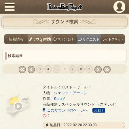
PandoraPartyProject
サウンド検索
新着情報
サウンド検索
サウンドクリエイター
EXリクエスト
ライトスキット
検索結果
3
4
5
6
7
8
9
« first
‹
next ›
last »
prev
タイトル：ロスト・ワールド
人物：
ジェック・アーロン
作者：
Kuroa*
ロスト・ワールド
- Kuroa*
商品種別：スペシャルサウンド （ステレオ）
00:00
このサウンドのページへ
/
おまけ
04:05
2
納品日：2022-02-26 22:30:03