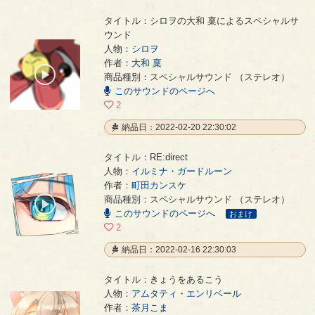
タイトル：シロヲの大和 稟によるスペシャルサ
ウンド
人物：
シロヲ
シロヲの大和 稟によるスペシャルサウンド
- 大和 稟
作者：
大和 稟
00:00
商品種別：スペシャルサウンド （ステレオ）
/
このサウンドのページへ
01:31
2
納品日：2022-02-20 22:30:02
タイトル：RE:direct
人物：
イルミナ・ガードルーン
作者：
町田カンスケ
RE:direct
- 町田カンスケ
商品種別：スペシャルサウンド （ステレオ）
00:00
このサウンドのページへ
/
おまけ
04:15
2
納品日：2022-02-16 22:30:03
タイトル：きょうをあるこう
人物：
アムタティ・エンリベール
作者：
茶月こま
きょうをあるこう
- 茶月こま