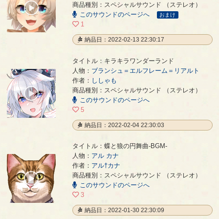
商品種別：スペシャルサウンド （ステレオ）
00:00
このサウンドのページへ
/
おまけ
02:25
1
納品日：2022-02-13 22:30:17
タイトル：キラキラワンダーランド
人物：
ブランシュ＝エルフレーム＝リアルト
作者：
ししゃも
キラキラワンダーランド
- ししゃも
商品種別：スペシャルサウンド （ステレオ）
00:00
このサウンドのページへ
/
04:01
5
納品日：2022-02-04 22:30:03
タイトル：蝶と狼の円舞曲-BGM-
人物：
アル カナ
作者：
アル†カナ
蝶と狼の円舞曲-BGM-
- アル†カナ
商品種別：スペシャルサウンド （ステレオ）
00:00
このサウンドのページへ
/
02:50
3
納品日：2022-01-30 22:30:09