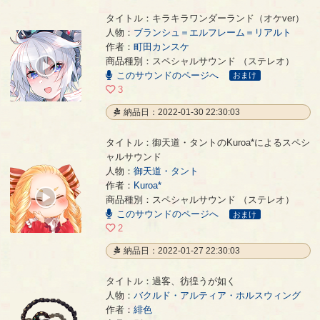
タイトル：キラキラワンダーランド（オケver）
人物：
ブランシュ＝エルフレーム＝リアルト
作者：
町田カンスケ
キラキラワンダーランド（オケver）
- 町田カンスケ
商品種別：スペシャルサウンド （ステレオ）
00:00
このサウンドのページへ
/
おまけ
04:01
3
納品日：2022-01-30 22:30:03
タイトル：御天道・タントのKuroa*によるスペシ
ャルサウンド
人物：
御天道・タント
御天道・タントのKuroa*によるスペシャルサウンド
- Kuroa*
作者：
Kuroa*
00:00
商品種別：スペシャルサウンド （ステレオ）
/
このサウンドのページへ
05:29
おまけ
2
納品日：2022-01-27 22:30:03
タイトル：過客、彷徨うが如く
人物：
バクルド・アルティア・ホルスウィング
作者：
緋色
過客、彷徨うが如く
- 緋色