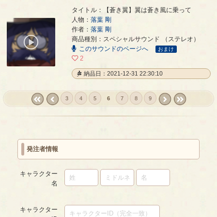
タイトル：【蒼き翼】翼は蒼き風に乗って
人物：
落葉 剛
作者：
落葉 剛
【蒼き翼】翼は蒼き風に乗って
- 落葉 剛
商品種別：スペシャルサウンド （ステレオ）
00:00
このサウンドのページへ
/
おまけ
01:22
2
納品日：2021-12-31 22:30:10
3
4
5
6
7
8
9
« first
‹
next ›
last »
prev
発注者情報
キャラクター
名
キャラクター