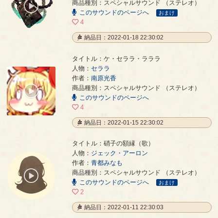
商品種別：スペシャルサウンド （ステレオ）
00:00
このサウンドのページへ
/
おまけ
02:15
4
納品日：2022-01-18 22:30:02
タイトル：ケ・セララ・ラララ
人物：
セララ
作者：
南原光香
ケ・セララ・ラララ
- 南原光香
商品種別：スペシャルサウンド （ステレオ）
00:00
このサウンドのページへ
/
01:51
4
納品日：2022-01-15 22:30:02
タイトル：硝子の額縁（歌）
人物：
ジェック・アーロン
作者：
青都みなも
硝子の額縁（歌）
- 青都みなも
商品種別：スペシャルサウンド （ステレオ）
00:00
このサウンドのページへ
/
おまけ
05:10
2
納品日：2022-01-11 22:30:03