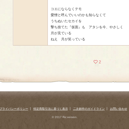
コエにならなくテモ
愛憎と呼んでいいのかも知らなくて
うちぬいたセカイを
撃ち捨てた『仮面』も アタシを今、やさしく
月が見ている
ねえ 月が笑っている
2
プライバシーポリシー
特定商取引法に基づく表示
二次創作のガイドライン
お問い合わせ
© 2017 Re:version.