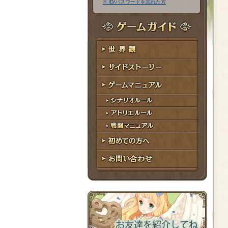
※ ID/パスワードを忘れた方
ア
ワ
ド
ー
レ
ド
ゲームガイド
ス
世界観
サイドストーリー
ゲームマニュアル
シナリオルール
アトリエルール
戦闘マニュアル
初めての方へ
お問い合わせ