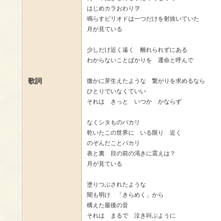
はじめカラおわりヲ
鳴らすピリオドは一つだけを射抜いていた
月が見ている
少しだけ近く遠く 離れられずにある
わからないことばかりを 運命と呼んで
歌詞
微かに芽生えたような 繋がりを求めるなら
ひとりでいなくていい
それは きっと いつか かならず
なくシタものバカリ
乾いたこの世界に いる限り 近く
のぞんだことバカリ
表と裏 目の前の渇きに震えは？
月が見ている
塗りつぶされたような
闇も明け 「きらめく」から
構えた最後の音
それは まるで 泣き叫ぶように