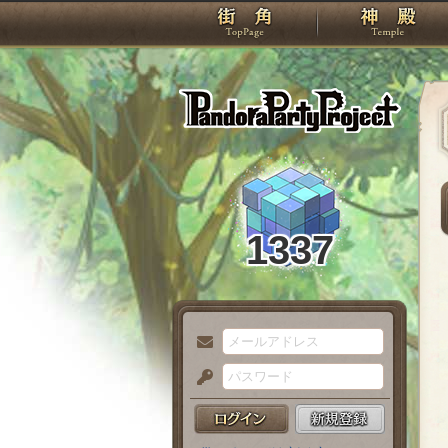
TOP
Pando
1337
メ
ー
パ
ル
ス