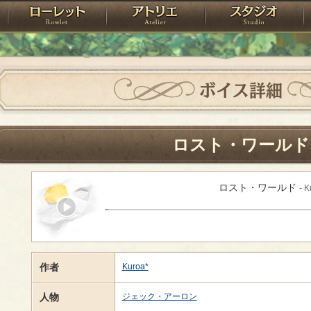
神殿
ローレット
アトリエ
raPartyProject
ボイス詳細
ロスト・ワールド
ロスト・ワールド
- K
作者
Kuroa*
人物
ジェック・アーロン