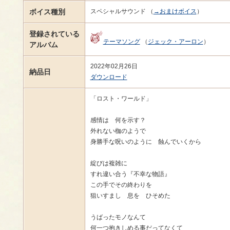
ボイス種別
スペシャルサウンド （
→おまけボイス
）
登録されている
テーマソング
（
ジェック・アーロン
）
アルバム
2022年02月26日
納品日
ダウンロード
「ロスト・ワールド」
感情は 何を示す？
外れない枷のようで
身勝手な呪いのように 蝕んでいくから
綻びは複雑に
すれ違い合う『不幸な物語』
この手でその終わりを
狙いすまし 息を ひそめた
うばったモノなんて
何一つ抱きしめる事だってなくて