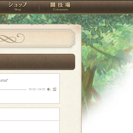
スタジオ
ショップ
闘技場
uroa*
00:00
/
04:05