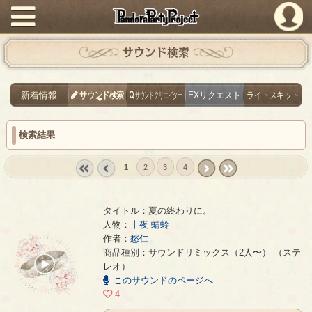
PandoraPartyProject
サウンド検索
新着情報
サウンド検索
サウンドクリエイター
EXリクエスト
ライトスキット
検索結果
1
2
3
4
« first
‹
next ›
last »
prev
タイトル：夏の終わりに。
人物：
十夜 蜻蛉
作者：
愁仁
夏の終わりに。
- 愁仁
商品種別：サウンドリミックス（2人〜） （ステ
00:00
レオ）
/
このサウンドのページへ
07:06
4