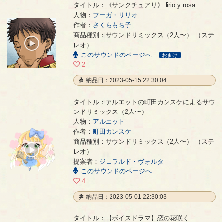
タイトル：《サンクチュアリ》 lirio y rosa
人物：
フーガ・リリオ
作者：
さくらもち子
《サンクチュアリ》 lirio y rosa
- さくらもち子
商品種別：サウンドリミックス（2人〜） （ステ
00:00
レオ）
/
このサウンドのページへ
00:29
おまけ
2
納品日：2023-05-15 22:30:04
タイトル：アルエットの町田カンスケによるサウ
ンドリミックス（2人〜）
人物：
アルエット
作者：
町田カンスケ
アルエットの町田カンスケによるサウンドリミックス（2人〜）
- 町田カンスケ
商品種別：サウンドリミックス（2人〜） （ステ
00:00
レオ）
/
提案者：
ジェラルド・ヴォルタ
04:08
このサウンドのページへ
4
納品日：2023-05-01 22:30:03
タイトル：【ボイスドラマ】恋の花咲く