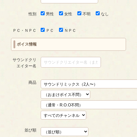
性別
男性
女性
不明
なし
ＰＣ・ＮＰＣ
ＰＣ
ＮＰＣ
ボイス情報
サウンドクリ
エイター名
商品
並び順