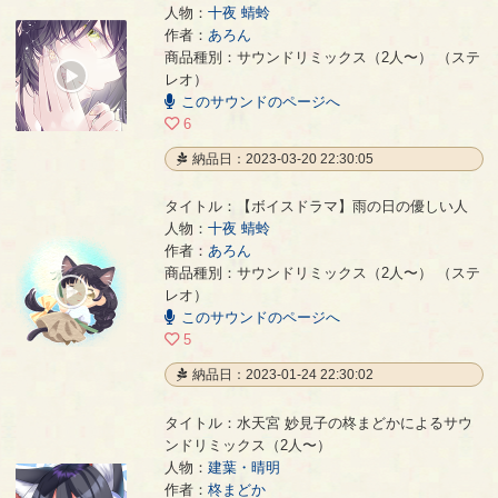
人物：
十夜 蜻蛉
作者：
あろん
【ボイスドラマ】恋の花咲く
- あろん
商品種別：サウンドリミックス（2人〜） （ステ
00:00
レオ）
/
このサウンドのページへ
07:58
6
納品日：2023-03-20 22:30:05
タイトル：【ボイスドラマ】雨の日の優しい人
人物：
十夜 蜻蛉
作者：
あろん
【ボイスドラマ】雨の日の優しい人
- あろん
商品種別：サウンドリミックス（2人〜） （ステ
00:00
レオ）
/
このサウンドのページへ
01:34
5
納品日：2023-01-24 22:30:02
タイトル：水天宮 妙見子の柊まどかによるサウ
ンドリミックス（2人〜）
人物：
建葉・晴明
作者：
柊まどか
水天宮 妙見子の柊まどかによるサウンドリミックス（2人〜）
- 柊まどか