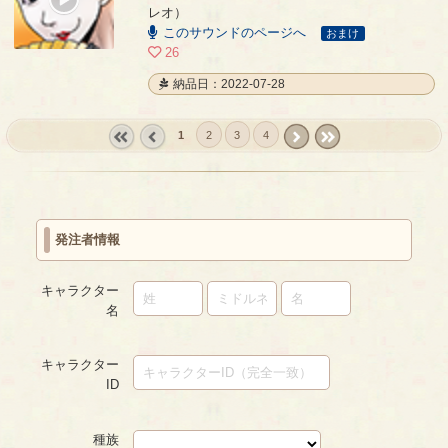
00:00
レオ）
/
00:24
このサウンドのページへ
おまけ
26
納品日：2022-07-28
1
2
3
4
« first
‹
next ›
last »
prev
発注者情報
キャラクター
名
キャラクター
ID
種族