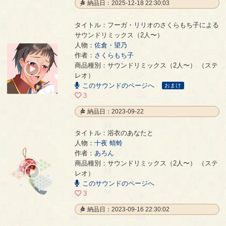
納品日：2025-12-18 22:30:03
タイトル：フーガ・リリオのさくらもち子による
サウンドリミックス（2人〜）
人物：
佐倉・望乃
作者：
さくらもち子
フーガ・リリオのさくらもち子によるサウンドリミックス（2人〜）
- さくらもち子
商品種別：サウンドリミックス（2人〜） （ステ
00:00
レオ）
/
00:39
このサウンドのページへ
おまけ
3
納品日：2023-09-22
タイトル：浴衣のあなたと
人物：
十夜 蜻蛉
作者：
あろん
浴衣のあなたと
- あろん
商品種別：サウンドリミックス（2人〜） （ステ
00:00
レオ）
/
このサウンドのページへ
02:40
3
納品日：2023-09-16 22:30:02