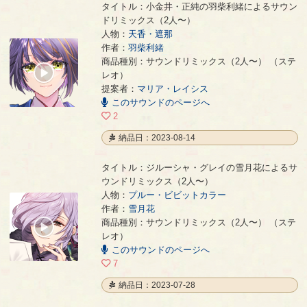
タイトル：小金井・正純の羽柴利緒によるサウン
ドリミックス（2人〜）
人物：
天香・遮那
作者：
羽柴利緒
小金井・正純の羽柴利緒によるサウンドリミックス（2人〜）
- 羽柴利緒
商品種別：サウンドリミックス（2人〜） （ステ
00:00
レオ）
/
提案者：
マリア・レイシス
01:42
このサウンドのページへ
2
納品日：2023-08-14
タイトル：ジルーシャ・グレイの雪月花によるサ
ウンドリミックス（2人〜）
人物：
プルー・ビビットカラー
作者：
雪月花
ジルーシャ・グレイの雪月花によるサウンドリミックス（2人〜）
- 雪月花
商品種別：サウンドリミックス（2人〜） （ステ
00:00
レオ）
/
02:37
このサウンドのページへ
7
納品日：2023-07-28